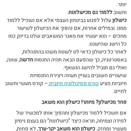
יותר.
וחשוב
ללמוד גם מכישלונות
.
כישלון
עלול לפגוע בביטחון העצמי אלא אם נשכיל ללמוד
ממנו. ובמילים אחרות, אם נהפוך את הכישלון לשיעור
מחכים – הוא יעשיר את מאגר המשאבים שלנו בדיוק כמו
כל הישג שהישגנו.
לאחר כל כישלון כדאי לנו לשנות משהו בהתנהלות,
באסטרטגיה, כך שהפעם הבאה תהיה התנסות
חדשה
, שונה,
ואולי גם תוביל להישג הנשאף.
שיעורים חשובים בעניין תעוזה ויצירת התנסויות
חיוביות מציע
קורס פסיכולוגיה חיובית
– קורס מעשי וחשוב
לחיים.
פחד מכישלון? מיותר! כישלון הוא משאב
אם תשכיל ללמוד מכישלון ותהפוך אותו למכשיר של
למידה וצמיחה, תראה כיצד "כישלונות" הם בעצם ניסיון
מעשיר ומחזק.
כישלון הוא משאב יקר-ערך
, לא פחות,