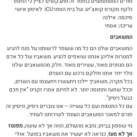
מורים המשתמשים בחומר זה מתבקשים לציין כי החומר
נלקח מקורס קואצ'ינג של בית הספרiCU לאימון אישי.
סיכמה: אילנה
עריכה: אסתי
המשאבים
המשאבים שלנו הם כל מה שעומד לרשותנו על מנת להגיע
למטרות אליהן אנחנו שואפים להגיע. משאביו של כל אדם
הם מגוונים מאוד, עשירים מאוד. חלק מהמשאבים שלנו
נולד יחד אתנו וחלקם נרכש עם השנים.
בכל מקרה, משאביך יילכו ויתעשרו ויתעצמו עם השנים,
וככל שתעז ותתנסה יותר. לא לחינם אמרו זקנינו "אין חכם
כבעל ניסיון".
עם כל התנסות ועם כל עשייה – אנו צוברים ניסיון, וניסיון זה
תורם למאגר המשאבים העומד לשירותנו לעתיד.
מי שספון בביתו, נחבא מהעולם, הוזה אך לא עושה,
מפנטז
אך לא מעז
, כנראה לא יעשיר את משאביו בפועל. אולי