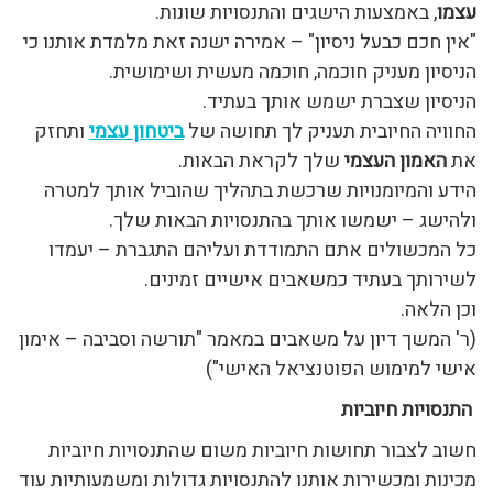
עצמו
, באמצעות הישגים והתנסויות שונות.
"אין חכם כבעל ניסיון" – אמירה ישנה זאת מלמדת אותנו כי
הניסיון מעניק חוכמה, חוכמה מעשית ושימושית.
הניסיון שצברת ישמש אותך בעתיד.
החוויה החיובית תעניק לך תחושה של
ביטחון עצמי
ותחזק
את
האמון העצמי
שלך לקראת הבאות.
הידע והמיומנויות שרכשת בתהליך שהוביל אותך למטרה
ולהישג – ישמשו אותך בהתנסויות הבאות שלך.
כל המכשולים אתם התמודדת ועליהם התגברת – יעמדו
לשירותך בעתיד כמשאבים אישיים זמינים.
וכן הלאה.
(ר' המשך דיון על משאבים במאמר "תורשה וסביבה – אימון
אישי למימוש הפוטנציאל האישי")
התנסויות חיוביות
חשוב לצבור תחושות חיוביות משום שהתנסויות חיוביות
מכינות ומכשירות אותנו להתנסויות גדולות ומשמעותיות עוד