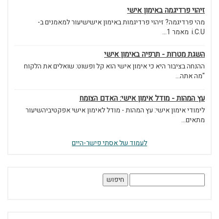
זיהוי פרדיגמה באימון אישי
מהי פרדיגמה? זיהוי פרדיגמות באימון אישישיעור למאמנים ב-
i.C.U מאמר 1...
השגת מטרות - תרפיה באימון אישי
ההנחה בציבור היא כי אימון אישי הוא קל ופשוט: שואלים את הלקוח
"מה אתה...
עץ המהות - מודל אימון אישי: האדם הצומח
לימודי אימון אישי: עץ המהות - מודל לאימון אישי אפקטיביהשיעור
מתאים...
לעמוד של אסתי פישר-היים
חיפוש: