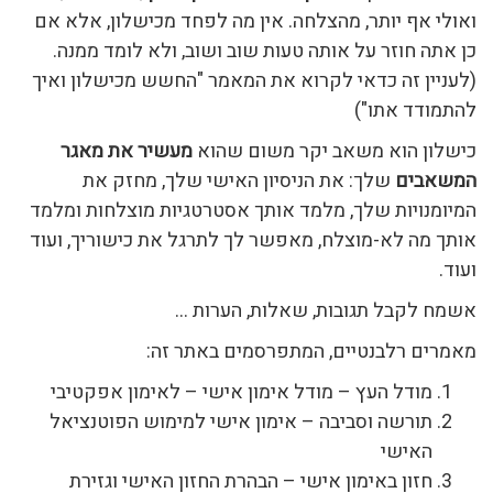
ואולי אף יותר, מהצלחה. אין מה לפחד מכישלון, אלא אם
כן אתה חוזר על אותה טעות שוב ושוב, ולא לומד ממנה.
(לעניין זה כדאי לקרוא את המאמר "החשש מכישלון ואיך
להתמודד אתו")
כישלון הוא משאב יקר משום שהוא
מעשיר את מאגר
המשאבים
שלך: את הניסיון האישי שלך, מחזק את
המיומנויות שלך, מלמד אותך אסטרטגיות מוצלחות ומלמד
אותך מה לא-מוצלח, מאפשר לך לתרגל את כישוריך, ועוד
ועוד.
אשמח לקבל תגובות, שאלות, הערות …
מאמרים רלבנטיים, המתפרסמים באתר זה:
מודל העץ – מודל אימון אישי – לאימון אפקטיבי
תורשה וסביבה – אימון אישי למימוש הפוטנציאל
האישי
חזון באימון אישי – הבהרת החזון האישי וגזירת