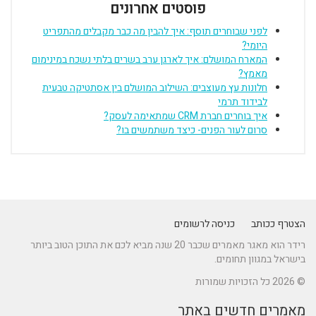
פוסטים אחרונים
לפני שבוחרים תוסף: איך להבין מה כבר מקבלים מהתפריט
היומי?
המארח המושלם: איך לארגן ערב בשרים בלתי נשכח במינימום
מאמץ?
חלונות עץ מעוצבים: השילוב המושלם בין אסתטיקה טבעית
לבידוד תרמי
איך בוחרים חברת CRM שמתאימה לעסק?
סרום לעור הפנים- כיצד משתמשים בו?
הצטרף ככותב
כניסה לרשומים
רידר הוא מאגר מאמרים שכבר 20 שנה מביא לכם את התוכן הטוב ביותר
בישראל במגוון תחומים.
© 2026 כל הזכויות שמורות
מאמרים חדשים באתר