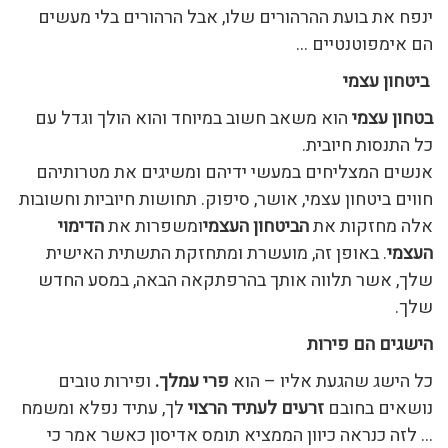
ינפח את בועת ההרהורים שלו, אבל הרהורים בלי מעשים
הם אימפוטנטיים …
ביטחון עצמי
בטחון עצמי
הוא משאב חשוב במיוחד והוא הולך וגדל עם
כל התנסות חיובית.
אנשים המצליחים במעשי ידיהם ומשיגים את מטרותיהם
חווים ביטחון עצמי, אושר, סיפוק. תחושות חיוביות וחשובות
אלה מחזקות את
הביטחון העצמי
ומשפרות את
הדימוי
העצמי
. באופן זה, מועשרת ומתחזקת התשתית האישית
שלך, אשר תלווה אותך בהרפתקאה הבאה, במסע החדש
שלך.
הישגים הם פירות
כל הישג שהגעת אליו – הוא
פרי עמלך.
ופירות טובים
נושאים בחובם
זרעים לעתיד הרצוי
לך, עתיד נפלא ומשמח
… לזה כנראה כיוון הממציא תומס אדיסון כאשר אמר כי