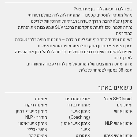
כיצד לברר זכאות לדרכון אירופאי?
ניהול מוניטין לעסקים קטנים – המפתח להצלחה בעולם תחרותי
מתקן נינג'ה לחצר: הדרך לשדרוג הבריאות והחוסן של ילדיכם
נהיגה חכמה: טכנולוגיות מתקדמות ברכבי SUV שמעצבות את הנהיגה
המודרנית
רעיונות וטיפים ליום כיף זוגי ליום הולדת – מתכננים חוויה בלתי נשכחת
מזגן רצפתי – פתרון מתקדם למיזוג אוויר מותאם אישית
טיפים לנהגים חדשים ברכבים חשמליים: כך תוכלו לנהל נכון את הטעינה
לאורך היום
מדפי מתכת מעוצבים של המותג אלומון לחדרי עבודה ומשרדים
תמא 38 כמנוף לצמיחה כלכלית
נושאים באתר
SEO Israel אוכל
אוכל ומתכונים
אומנות
ומתכונים
אומנות ובידור
אומנות ריקוד
אימון אישי
אימון אישי
אימון אישי > דמיון
(Coaching)
מודרך - NLP
אימון אישי NLP
אימון אישי אימון
אימון אישי אימון
אישי
אישי - כללי
אימון אישי אימון
אינטרנט
איציק להב