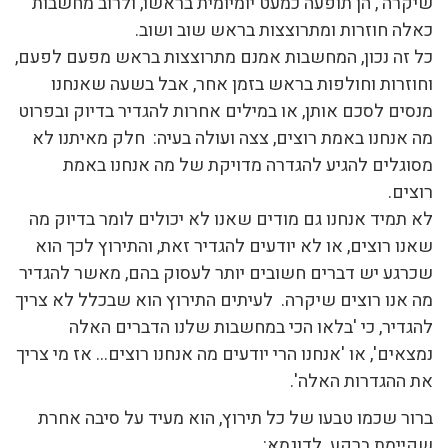
שיקרה', הן תופעה כמעט יומיומית בראשו, ולרוב מחשבות
כאלה חוזרות ומתרוצצות בראש שוב ושוב.
כל זה נכון, המחשבות אמנם מתרוצצות בראש מפעם לפעם,
וחוזרות וחולפות בראש בזמן אחר, אבל בשעה שאנחנו
מנסים לסכם אותן, או במילים אחרות להגדיר בדיוק ובפרוט
מה אנחנו באמת רוצים, צצה ועולה בעיה: חלק מאיתנו לא
מסוגלים להגיע להגדרה מדויקת של מה אנחנו באמת
רוצים.
לא תמיד אנחנו גם מודים שאנו לא יכולים לומר בדיוק מה
שאנו רוצים, או לא יודעים להגדיר זאת, והתירוץ לכך הוא
שכרגע יש דברים חשובים יותר לעסוק בהם, מאשר להגדיר
מה אנו רוצים שיקרה. לעיתים התירוץ הוא שבכלל לא צריך
להגדיר, כי 'בלאו הכי במחשבות שלנו הדברים האלה
נמצאים', או 'אנחנו הרי יודעים מה אנחנו רוצים… אז מי צריך
את ההגדרות האלה'.
ברור שכמו טבעו של כל תירוץ, הוא מעיד על סיבה אחרת
שקיימת ברקע. לדוגמא: