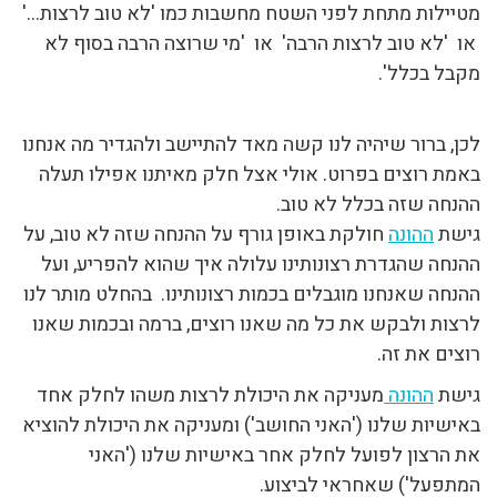
מטיילות מתחת לפני השטח מחשבות כמו 'לא טוב לרצות…'
או 'לא טוב לרצות הרבה' או 'מי שרוצה הרבה בסוף לא
מקבל בכלל'.
לכן, ברור שיהיה לנו קשה מאד להתיישב ולהגדיר מה אנחנו
באמת רוצים בפרוט. אולי אצל חלק מאיתנו אפילו תעלה
ההנחה שזה בכלל לא טוב.
גישת
ההונה
חולקת באופן גורף על ההנחה שזה לא טוב, על
ההנחה שהגדרת רצונותינו עלולה איך שהוא להפריע, ועל
ההנחה שאנחנו מוגבלים בכמות רצונותינו. בהחלט מותר לנו
לרצות ולבקש את כל מה שאנו רוצים, ברמה ובכמות שאנו
רוצים את זה.
גישת
ההונה
מעניקה את היכולת לרצות משהו לחלק אחד
באישיות שלנו ('האני החושב') ומעניקה את היכולת להוציא
את הרצון לפועל לחלק אחר באישיות שלנו ('האני
המתפעל') שאחראי לביצוע.