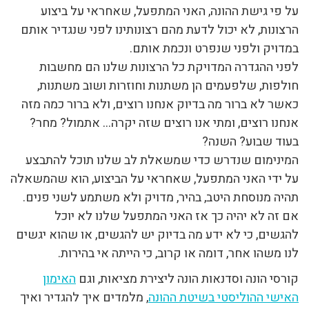
על פי גישת ההונה, האני המתפעל, שאחראי על ביצוע
הרצונות, לא יכול לדעת מהם רצונותינו לפני שנגדיר אותם
במדויק ולפני שנפרט ונכמת אותם.
לפני ההגדרה המדויקת כל הרצונות שלנו הם מחשבות
חולפות, שלפעמים הן משתנות וחוזרות ושוב משתנות,
כאשר לא ברור מה בדיוק אנחנו רוצים, ולא ברור כמה מזה
אנחנו רוצים, ומתי אנו רוצים שזה יקרה… אתמול? מחר?
בעוד שבוע? השנה?
המינימום שנדרש כדי שמשאלת לב שלנו תוכל להתבצע
על ידי האני המתפעל, שאחראי על הביצוע, הוא שהמשאלה
תהיה מנוסחת היטב, בהיר, מדויק ולא משתמע לשני פנים.
אם זה לא יהיה כך אז האני המתפעל שלנו לא יוכל
להגשים, כי לא ידע מה בדיוק יש להגשים, או שהוא יגשים
לנו משהו אחר, דומה או קרוב, כי הייתה אי בהירות.
קורסי הונה וסדנאות הונה ליצירת מציאות, וגם
האימון
האישי ההוליסטי בשיטת ההונה
, מלמדים איך להגדיר ואיך