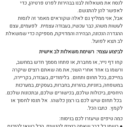
לנסח את משאלות לבנו בבהירות לפרט פרטיהן, כדי
לאפשר להן להתגשם.
אבל, אני ממליץ גם לאלה שקוראים מאמר זה לנסות
לעשות משהו, כבר עכשיו, בעבודה עצמית. לפעמים, עצם
ההגדרה הנכונה, הבהירה והמדויקת, מספיקה כדי שמשאלת
לב תצא לפועל.
לביצוע עצמי: רשימת משאלות לב אישית
קחו דף נייר, או מחברת, או פתחו מסמך חדש במחשב,
ורשמו בו אחד אחרי השני, את מה שאתם רוצים שיקרה
בחייכם, בכל תחום ותחום. בלימודים, בעבודה, בקריירה,
במשפחה, בזוגיות, בהורות, בחברות, בעסקים, במערכות
היחסים, ביכולות שלכם, בכישורים שלכם, ובתכונות שלכם.
בכל תחום שיש לכם בו רצון כלשהו. אל תנסו לחסוך או
לקמץ. כתבו הכל.
כמה טיפים שיעזרו לכם בניסוח:
● רשמו כל דבר שאתה רוצים להגשים. הכל רשאי להיכנס.