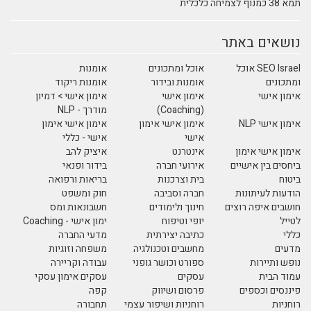
תמא 38 כמנוף לצמיחה כלכלית
נושאים באתר
SEO Israel אוכל
אוכל ומתכונים
אומנות
ומתכונים
אומנות ובידור
אומנות ריקוד
אימון אישי
אימון אישי
אימון אישי > דמיון
(Coaching)
מודרך - NLP
אימון אישי NLP
אימון אישי אימון
אימון אישי אימון
אישי
אישי - כללי
אימון אישי אימון
אינטרנט
איציק להב
ביחסים בין אישיים
אירועי חברה
בידור ופנאי
ביטוח
בית וצרכנות
בריאות ורפואה
הודעות לעיתונות
חברה וסביבה
חוק ומשפט
חושבים איפה רוצים
חינוך ולימודים
חשבונאות ומס
לטייל
יופי וטיפוח
ימון אישי - Coaching
כללי
כתיבה יצירתית
מדעי החברה
מדעים
מחשבים וטכנולגיה
משפחה וזוגיות
נופש ותיירות
ספורט וכושר גופני
עבודה וקריירה
עמוד הבית
עסקים
עסקים אימון עסקי
פיננסים וכספים
פרסום ושיווק
קפה
רוחניות
רוחניות ושיפור עצמי
תחבורה