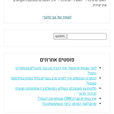
'האם יש סיכוי?' 'האם לי יש סיכוי?' איך חוסמים הספקות הקבועים
את יצירת...
לעמוד של צבי גלעדי
חיפוש:
פוסטים אחרונים
לפני שבוחרים תוסף: איך להבין מה כבר מקבלים מהתפריט
היומי?
המארח המושלם: איך לארגן ערב בשרים בלתי נשכח במינימום
מאמץ?
חלונות עץ מעוצבים: השילוב המושלם בין אסתטיקה טבעית
לבידוד תרמי
איך בוחרים חברת CRM שמתאימה לעסק?
סרום לעור הפנים- כיצד משתמשים בו?