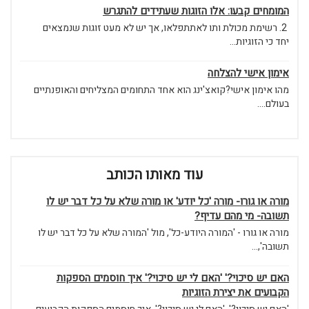
המומחים קבעו: אלו הזוגות שעתידים להתגרש
2. רשימת מכולת ותו לאתתפלאו, אך יש לא מעט זוגות שנמצאים
יחד כי הזוגיות...
אימון אישי להצלחה
מהו אימון אישי?קואצ'ינג הוא אחד התחומים המצליחים והאופנתיים
בעולם....
עוד מאותו הכותב
מורה או גורו- מורה 'כל יודע' או מורה שלא על כל דבר יש לו
תשובה- מי מהם עדיף?
מורה או גורו - 'המורה היודע-כל', מול 'המורה שלא על כל דבר יש לו
תשובה',...
האם יש סיכוי?' 'האם לי יש סיכוי?' איך חוסמים הספקות
הקבועים את יצירת הזוגיות