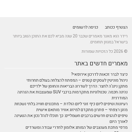
הצטרף ככותב
כניסה לרשומים
רידר הוא מאגר מאמרים שכבר 20 שנה מביא לכם את התוכן הטוב ביותר
בישראל במגוון תחומים.
© 2026 כל הזכויות שמורות
מאמרים חדשים באתר
כיצד לברר זכאות לדרכון אירופאי?
ניהול מוניטין לעסקים קטנים – המפתח להצלחה בעולם תחרותי
מתקן נינג'ה לחצר: הדרך לשדרוג הבריאות והחוסן של ילדיכם
נהיגה חכמה: טכנולוגיות מתקדמות ברכבי SUV שמעצבות את הנהיגה
המודרנית
רעיונות וטיפים ליום כיף זוגי ליום הולדת – מתכננים חוויה בלתי נשכחת
מזגן רצפתי – פתרון מתקדם למיזוג אוויר מותאם אישית
טיפים לנהגים חדשים ברכבים חשמליים: כך תוכלו לנהל נכון את הטעינה
לאורך היום
מדפי מתכת מעוצבים של המותג אלומון לחדרי עבודה ומשרדים