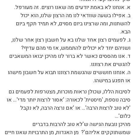
א. אנחנו לא באמת יודעים מה שאנו רוצים. זה מעורפל.
ב. אפילו בשעה שוודאי לנו מה הרצון שלנו, הוא יכול
להשתנות, ומה שרצינו ביום מסוים, לא תמיד תקף ביום
הבא.
ג. לפעמים רצון אחד שלנו בא על חשבון רצון אחר שלנו,
ושניהם יחד לא יכולים להתממש, אז מי מהם עדיף?
ד. אנו מהססים כאשר לא ברור לנו מהיכן יבואו המשאבים
להגשים את רצוננו.
ה. אנחנו חוששים שהגשמת רצוננו תבוא על חשבון מישהו
או תפגע במישהו.
לסיבות הללו, שכולן נראות מוכרות, מצטרפות לפעמים גם
סיבה נוספת, 'מיסטית' לכאורה: 'אסור לרצות יותר מדי'… או
'לא טוב לרצות הרבה'… או 'אם נרצה הרבה, לא נקבל
כלום'…
מהיכן נובעת הגישה ש'לא טוב להרבות בדברים
שמשתוקקים אליהם'? מן האגדות, מן התרבויות שאנו חיים