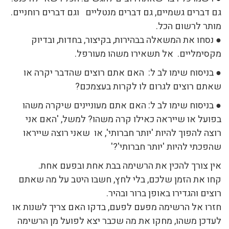
גם דברים גשמיים, גם דברים מנטליים וגם דברים רוחניים.
מותר לרשום הכל.
● נסחו את המשאלה בבהירות, בקיצור, בחדות, ובדיוק
מקסימליים. אל תשאירו משהו מעורפל.
● בניסוח שימו לב ל: האם אתם רוצים שהדבר יקרה או
שאתם רוצים לגרום לו לקרות בעצמכם?
● בניסוח שימו לב ל: האם אתם מעוניינים שיקרה משהו
בפועל או שייראה כאילו קרה משהו? למשל, 'האם אני
רוצה להפוך להיות 'יותר חברותי', או שאני רוצה שייראו
שהפכתי להיות 'יותר חברותי'?'
אין צורך להכין את הרשימה בבת אחת ובפעם אחת.
קחו את הזמן שלכם, בלי לחץ, חשבו היטב על מה שאתם
רוצים והגדירו באופן ברור ובהיר.
חזרו אל הרשימה מפעם לפעם, בדקו האם צריך לשנות או
לעדכן משהו, מחקו את מה שכבר יצא לפועל מן הרשימה