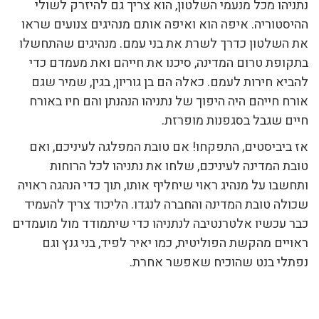
נתניהו מכל מנעמי השלטון, הוא צריך גם להיזרק לשולי
ההיסטוריה. איפה הוא ואיפה אותם מנהיגים צנועים שראו
את השלטון כדרך לשרת את בני עמם. מנהיגים שהתחשלו
בתקופת טרום המדינה, סיכנו את חייהם ואת מעמדם כדי
להביא חירות לעמם. כאלה הם בן גוריון, בגין, שמיר שגם
אורח חייהם היה היפוך של נתניהו הנהנתן והם חיו באורח
חיים שגבל בסגפנות מופרזת.
אז ביביסטים, התפקחו! אם טובת המפלגה לעיניכם, ואם
טובת המדינה לעיניכם, שלחו את נתניהו לכל הרוחות
ותחשבו על מנהיג ראוי שיחליף אותו, תוך כדי הנהגה ראויה
שכולה טובת המדינה והחברה לנגדו. הליכוד צריך להעמיד
כבר עכשיו אלטרנטיבה לנתניהו כדי שיתמודד מול מועמדים
ראויים מהקשת הפוליטית, כמו יאיר לפיד, בני גנץ וגם
נפתלי בנט שהוכיח שאפשר אחרת.