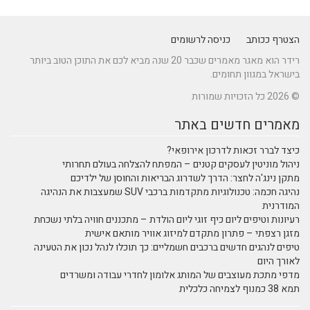
הצטרף ככותב
כניסה לרשומים
רידר הוא מאגר מאמרים שכבר 20 שנה מביא לכם את התוכן הטוב ביותר
בישראל במגוון תחומים.
© 2026 כל הזכויות שמורות
מאמרים חדשים באתר
כיצד לברר זכאות לדרכון אירופאי?
ניהול מוניטין לעסקים קטנים – המפתח להצלחה בעולם תחרותי
מתקן נינג'ה לחצר: הדרך לשדרוג הבריאות והחוסן של ילדיכם
נהיגה חכמה: טכנולוגיות מתקדמות ברכבי SUV שמעצבות את הנהיגה
המודרנית
רעיונות וטיפים ליום כיף זוגי ליום הולדת – מתכננים חוויה בלתי נשכחת
מזגן רצפתי – פתרון מתקדם למיזוג אוויר מותאם אישית
טיפים לנהגים חדשים ברכבים חשמליים: כך תוכלו לנהל נכון את הטעינה
לאורך היום
מדפי מתכת מעוצבים של המותג אלומון לחדרי עבודה ומשרדים
תמא 38 כמנוף לצמיחה כלכלית