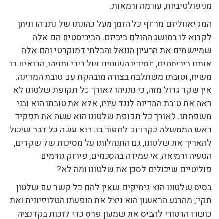
מניפולטיביות, עורמה ורמאות.
המקיאווליזם מרחף כל הזמן מעל כהונתו של נתניהו וניתן
לקרוא לו במושג ההולם ביביזם. הביביסטים הם אלה
שמיישמים את הרעיון הנואל והבלתי דמוקרטי והם אלה
אותם ביביסטים, חסידיו השוטים של ביבי נתניהו, הרואים בו
משיח, וטובתו משתלבת בצורה מובהקת עם טובת המדינה.
אין שקר גדול מזה, כי נתניהו לאורך כל תקופת שלטונו לא
ראה את טובת המדינה לנגד עיניו, אלא את טובתו הוא ובני
משפחתו. לאורך כל תקופת שלטונו הוא עשה את תפקיד
ראש הממשלה כקרדום לחפור בו. הוא עשה כל דבר שיכול
להאריך את שלטונו, גם התנהלותו על מסיכות של שקרים,
הטעיה ורמיאה, אי עמידה בהסכמים, פירוק גורמים
פוליטיים שיכולים לסכן את שלטונו ומה לא?
בסיס שלטונו הוא גימיקים שאין להם כל קשר עם שלטון
תקין, מהרגע הראשון הוא ניצל את הופעתו הטלויזיונית ואת
כושרו הרטורי להביס את שמעון פרס כדי לזכות בקדנציה