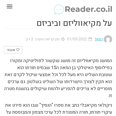
Toggle
gation
על מקיאווליזם וביביזם
רפאל
01/05/2022
זמן קריאה מוערך: 2 דק'
אהבתי
המושג מקיאווליזם זה מושג שקשור לפוליטיקה ומקורו
בפילוסוף האיטלקי בן המאה ה15 שבסיס תורתו הוא
שטובת השליט היא מעל לכל וכל אמצעי שיכול לקדם זאת
הוא תקין לצורך הישרדותו של השליט בשלטון. גם ערכים
מוסריים לא צריכים להפריע ולהוות שיקולים בהשגת מטרה
זו.
ניקולאי מקיאבלי כתב את ספרו "הנסיך" שבו הוא פירט את
עיקרי תורתו, תורה המנוגדת לכל ערכי מצפון והמבוססת על