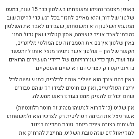
באופן מצטבר נתניהו ומשפחתו בשלטון כבר 15 שנה, כמעט
שלטון של דור, והוא מאיים לחזור בכל רגע כדי להינות שוב
ממנעמי השלטון הוא ומשפחתו, שעבורם לאבד את השלטון
זה כמו לאבד אוויר לנשימה, אסון קטלני שאין גדול ממנו.
באין שלטון אין גם את הסמביוזה עם המולטי מליונרים,
הקשר של הון – שלטון אשר נתניהו מנצל אותו להתעשר
עוד ועוד, תוך כדי שנוררויותם של ידידיו העשירים הרואים
בו אובייקט רק לצורכיהם האישיים והעסקיים.
באין בהם צורך הוא ישליך אותם לכלבים, כמו שעשה לכל
יריביו הפוליטיים, ואין גם חוסים לצידו רק שהם סבורים
שהם יכולים להפיק ממנו בעודנו ראש ממשלה.
אין שליט (כי לקרוא לנתניהו מנהיג זה חוסר רלוונטיות)
אשר ניצל את הבימה הפוליטית רק לצרכיו הוא ולמשפחתו
ולעיתים בצורה צינית ביותר. טובת המדינה בניגוד
למקיאווליזם שזה טובת השליט, מחייבת להרחיק את