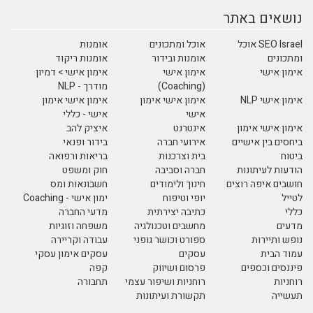
נושאים באתר
SEO Israel אוכל
אוכל ומתכונים
אומנות
ומתכונים
אומנות ובידור
אומנות ריקוד
אימון אישי
אימון אישי
אימון אישי > דמיון
(Coaching)
מודרך - NLP
אימון אישי NLP
אימון אישי אימון
אימון אישי אימון
אישי
אישי - כללי
אימון אישי אימון
אינטרנט
איציק להב
ביחסים בין אישיים
אירועי חברה
בידור ופנאי
ביטוח
בית וצרכנות
בריאות ורפואה
הודעות לעיתונות
חברה וסביבה
חוק ומשפט
חושבים איפה רוצים
חינוך ולימודים
חשבונאות ומס
לטייל
יופי וטיפוח
ימון אישי - Coaching
כללי
כתיבה יצירתית
מדעי החברה
מדעים
מחשבים וטכנולגיה
משפחה וזוגיות
נופש ותיירות
ספורט וכושר גופני
עבודה וקריירה
עמוד הבית
עסקים
עסקים אימון עסקי
פיננסים וכספים
פרסום ושיווק
קפה
רוחניות
רוחניות ושיפור עצמי
תחבורה
תעשייה
תקשורת ועיתונות