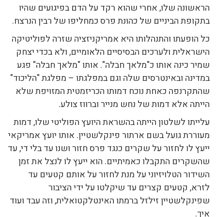
הראשונה שלו, אחרי שהוא רקד על הדם בפיגועים שהיו
בתקופת הביניים של כהונת פרס כמחליפו של רבין הנרצח.
כל הופעתו והתנהלותו היא אמריקניזציה שזרה לפוליטיקה
הישראלית ולערכים הבסיסיים הלאומיים, ולא בכדי יצחק
שמיר כינה אותו כ"מלאך חבלה". אותו "מלאך חבלה" פגע
במדינה ובאינטרסים שלה וגם במפלגתו – מפלגת "הליכוד"
שהתקרנפה כאחת נוכח דמותו הכריזמטית המזויפת שלא
הייתה אלא דמות של נחש מנייר וברווז צולע.
עלייתו לשלטון הייתה בהשראת היועץ הפוליטי שלו, דמות
מעוררת גועל בשם ארתור פינקלשטיין. אותו יועץ אמריקאי
ייעץ לו לחזור על שקרים כנגד פרס חזור ושנו עד בלי די, עד
שהשקרים התקבלו כאמיתיים. הוא ייעץ לו לנצל את זמן
השידור הטלויזיוני על מנת לחזור על אותם קטעים עד
לזרא, קטעים קצרים עד שיקלטו על ידי הציבור
שפינקלשטיין זילזל ברמתו האינטלקטואלית, וזה עבד ועוד
איך.