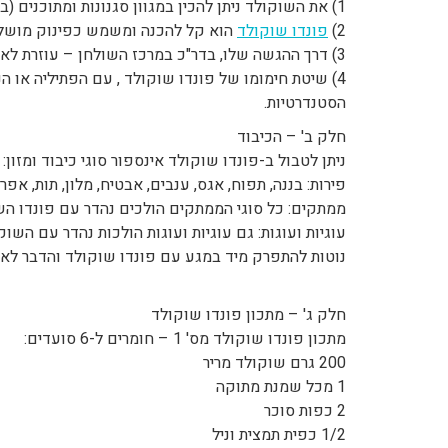
1) את השוקולד ניתן להכין במגוון סגנונות ומתוכנים (בהמשך הדף הגשנו מספר מתכוני פונדו שוקולד).
2)
פונדו שוקולד
הוא קל להכנה ומשמש כפינוק מושלם 
3) דרך ההגשה שלו, בדר"כ במרכז השולחן – עוזרת לאינטראקציה בין המוזמנים.
4) שיטת חימומו של פונדו שוקולד , עם הפתיליה או הנר הדולקים מתחתיו, מעניינת יותר מצורות החימום
הסטנדרטיות.
חלק ב' – הכיבוד
ניתן לטבול ב-פונדו שוקולד אינספור סוגי כיבוד ומזון:
פירות: בננה, תפוח, אגס, ענבים, אבטיח, מלון, תות, אפר
ממתקים: כל סוגי הממתקים הולכים נהדר עם פונדו הש
עוגיות ועוגות: גם עוגיות ועוגות הולכות נהדר עם השוק
נוטות להתפרק מיד במגע עם פונדו שוקולד והדבר לא 
חלק ג' – מתכון פונדו שוקולד
מתכון פונדו שוקולד מס' 1 – חומרים ל-6 סועדים:
200 גרם שוקולד מריר
1 מכל שמנת מתוקה
2 כפות סוכר
1/2 כפית תמצית וניל