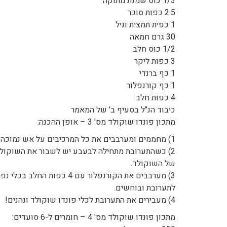
1/3 כוס שמנת מתוקה
2.5 כפות סוכר
1 כפית תמצית וניל
30 גרם חמאה
1/2 כוס חלב
3 כפות ליקר
1 כף ברנדי
1 כף קורנפלור
4 כפות חלב
כיבוד הנ"ל בסעיף ב' של המאמר
מתכון פונדו שוקולד מס' 3 – אופן ההכנה:
1) מחממים ומערבבים את כל המרכיבים על אש נמוכה למעט השוקולד, 4 כפות החלב, הקורנפלור והפירות.
2) כשהתערובת מתחילה לבעבע יש לשבור את השוקולד לחתיכות קטנות הישר לתוך הסיר ולערבב עד להמסתו
של השוקולד.
3) מערבבים את הקורנפלור עם 4 כפות החלב בכלי נפרד (בלי שום קשר לחצי כוס החלב הראשונה), מוסיפים
לתערובת ובוחשים.
4) מעבירים את התערובת לכלי פונדו שוקולד ונהנים!
מתכון פונדו שוקולד מס' 4 – חומרים ל-6 סועדים: