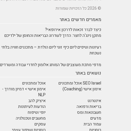
© 2026 כל הזכויות שמורות
מאמרים חדשים באתר
כיצד לברר זכאות לדרכון אירופאי?
מתקן נינג'ה לחצר: הדרך לשדרוג הבריאות והחוסן של ילדיכם
רעיונות וטיפים ליום כיף זוגי ליום הולדת – מתכננים חוויה בלתי
נשכחת
מדפי מתכת מעוצבים של המותג אלומון לחדרי עבודה ומשרדים
נושאים באתר
SEO Israel אוכל ומתכונים
אוכל ומתכונים
אימון אישי (Coaching)
אימון אישי > דמיון מודרך -
NLP
אינטרנט
איציק להב
בריאות ורפואה
הודעות לעיתונות
חשבונאות ומס
יופי וטיפוח
מדעים
מחשבים וטכנולגיה
עמוד הבית
עסקים
רוחניות
רוחניות ושיפור עצמי