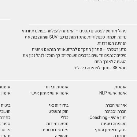
ניהול מוניטין לעסקים קטנים – המפתח להצלחה בעולם תחרותי
נהיגה חכמה: טכנולוגיות מתקדמות ברכבי SUV שמעצבות את
הנהיגה המודרנית
מזגן רצפתי – פתרון מתקדם למיזוג אוויר מותאם אישית
טיפים לנהגים חדשים ברכבים חשמליים: כך תוכלו לנהל נכון את
הטעינה לאורך היום
תמא 38 כמנוף לצמיחה כלכלית
אומנות
אומנות ובידור
אומנות
אימון אישי NLP
אימון אישי אימון אישי
אימון 
אירועי חברה
בידור ופנאי
ביטוח
חברה וסביבה
חוק ומשפט
חושבים
ימון אישי - Coaching
כללי
כתיבה 
משפחה וזוגיות
נופש ותיירות
ספורט 
עסקים אימון עסקי
פיננסים וכספים
פרסום 
תחבורה
תעשייה
תקשורת