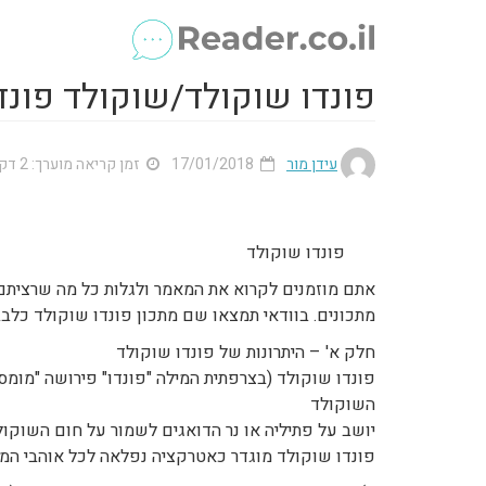
פונדו שוקולד/שוקולד פונד
עידן מור
17/01/2018
זמן קריאה מוערך: 2 דק'
פונדו שוקולד
אתם מוזמנים לקרוא את המאמר ולגלות כל מה שרצית
מתכונים. בוודאי תמצאו שם מתכון פונדו שוקולד כלב
חלק א' – היתרונות של פונדו שוקולד
פונדו שוקולד (בצרפתית המילה "פונדו" פירושה "מומס
השוקולד
יושב על פתיליה או נר הדואגים לשמור על חום השוקול
פונדו שוקולד מוגדר כאטרקציה נפלאה לכל אוהבי המת