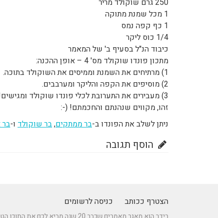
250 גרם שוקולד מריר
1 מכל שמנת מתוקה
1 כף קפה נמס
1/4 כוס ליקר
כיבוד הנ"ל בסעיף ב' של המאמר
מתכון פונדו שוקולד מס' 4 – אופן ההכנה:
1) מרתיחים את השמנת וממיסים את השוקולד בתוכה.
2) מוסיפים את הקפה והליקר ומערבבים.
3) מעבירים את התערובת לכלי פונדו שוקולד ומגישים!
זהו, מקווים שנהנתם והחכמתם! (-:
ניתן לשלב את הפונדו ב-
בר ממתקים
,
בר שוקולד
ו-
בר 
הוסף תגובה
הצטרף ככותב
כניסה לרשומים
רידר הוא מאגר מאמרים שכבר 20 שנה מביא לכם את התוכן הטוב ביותר בישראל במגוון תחומים.