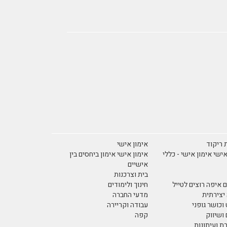
 ריקוד
אימון אישי
אישי אימון אישי - כללי
אימון אישי אימון ביחסים בין
אישיים
בית וצרכנות
 איפה רוצים לטייל
חינוך ולימודים
יצירתית
מדעי החברה
וכושר גופני
עבודה וקריירה
ושיווק
קפה
 ועיתונות