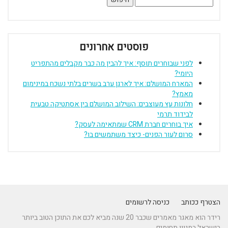
פוסטים אחרונים
לפני שבוחרים תוסף: איך להבין מה כבר מקבלים מהתפריט
היומי?
המארח המושלם: איך לארגן ערב בשרים בלתי נשכח במינימום
מאמץ?
חלונות עץ מעוצבים: השילוב המושלם בין אסתטיקה טבעית
לבידוד תרמי
איך בוחרים חברת CRM שמתאימה לעסק?
סרום לעור הפנים- כיצד משתמשים בו?
הצטרף ככותב
כניסה לרשומים
רידר הוא מאגר מאמרים שכבר 20 שנה מביא לכם את התוכן הטוב ביותר
בישראל במגוון תחומים.