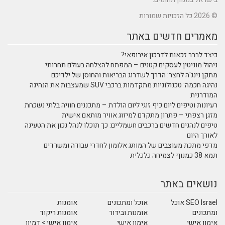
© 2026 כל הזכויות שמורות
מאמרים חדשים באתר
כיצד לברר זכאות לדרכון אירופאי?
ניהול מוניטין לעסקים קטנים – המפתח להצלחה בעולם תחרותי
מתקן נינג'ה לחצר: הדרך לשדרוג הבריאות והחוסן של ילדיכם
נהיגה חכמה: טכנולוגיות מתקדמות ברכבי SUV שמעצבות את הנהיגה
המודרנית
רעיונות וטיפים ליום כיף זוגי ליום הולדת – מתכננים חוויה בלתי נשכחת
מזגן רצפתי – פתרון מתקדם למיזוג אוויר מותאם אישית
טיפים לנהגים חדשים ברכבים חשמליים: כך תוכלו לנהל נכון את הטעינה
לאורך היום
מדפי מתכת מעוצבים של המותג אלומון לחדרי עבודה ומשרדים
תמא 38 כמנוף לצמיחה כלכלית
נושאים באתר
SEO Israel אוכל
אוכל ומתכונים
אומנות
ומתכונים
אומנות ובידור
אומנות ריקוד
אימון אישי
אימון אישי
אימון אישי > דמיון