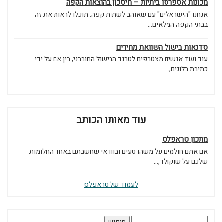
מכונות אספרסו ביתיות – חיסכון בהוצאות הקפה
אנחנו "הישראלים" עם שאוהב לשתות קפה. תוכלו לראות את זה
בבתי הקפה המלאים...
סדנאות בישול השוואת מחירים
עוד ועוד אנשים מצטרפים לטרנד הבישול החובבני, בין אם על ידי
כתיבת בלוגים,...
עוד מאותו הכותב
מתכון טראפלס
אם אתם חולמים על משהו טעים ובוודאי שחשבתם באחד החלומות
שלכם על שוקולד,...
לעמוד של טראפלס
חיפוש: