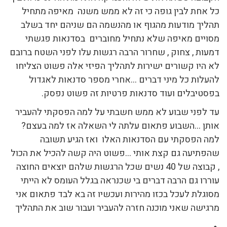
כל אחת לבין גופה כי זה לא ממש משנה מאיפה מתחיל
תהליך מודעות מהגוף או מהנשמה הם שניהם יחד בשלב
מסויים מאיפה שלא נתחיל מחוברים בסדנאות פגשתי
דמעות , צחוק , שחרור הרבה רגשות עלו לפני השטח ברובם
לא היו קשורים ישירות לתהליך הפיזי אלה פשוט הצליחו
להעלות כל מיני דברים …אחרי מספר סדנאות לאגדול
בפסטיבלים ועוד סדנאות פרטיות זה פשוט נפסק.
עד לפני שבוע לא ממש חשבתי על למה הפסקתי להעביר
אותן …השבוע פתאום עלתה לי השאלה אז למה בעצם?
למה הפסקתי עם הסדנאות האלו ואז הגיע תשובה
שהפתיעה גם קצת אותי …פשוט היה קשה להכיל את הכול
, קבוצה של 40 נשים שכל הרגשות שלהם יוצאים החוצה
עוררו גם הרבה דברים בי שכנראה בגלל העומס לא הייתי
מסוגלת לעכל בכזו מהירות ועכשיו זה בא לבד פתאום אני
מרגישה שאני מוכנה חזרה להעביר ועבור שוב את התהליך