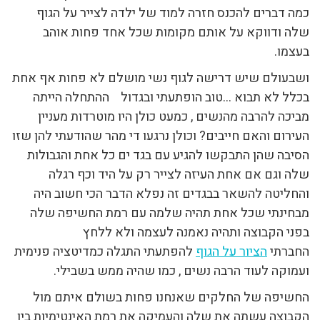
כמה דברים להכנס חזרה למוד של ילדה לצייר על הגוף
שלה ודווקא על אותם מקומות שכל אחד פחות אוהב
בעצמו.
ושבעולם שיש דרישה לגוף נשי מושלם לא פחות אף אחת
בכלל לא תבוא …טוב הופתעתי ובגדול ההתחלה הייתה
מביכה להרבה מהנשים , כמעט כולן היו מוטרדות מעניין
העירום והאם חייבים? וכולן נרגעו די מהר שהודעתי להן שזו
הסיבה שהן התבקשו להגיע עם בגד ים כל אחת והגבולות
שלה וגם אם אחת העיזה לצייר רק על היד וכף רגלה
והחליטה להשאר בבגדים זה נפלא הדבר הכי חשוב היה
מבחינתי שכל אחת תהיה שלמה עם רמת החשיפה שלה
בפני הקבוצה ותהיה נאמנה לעצמה ולא ללחץ
החברתי
הציור על הגוף
להפתעתי התגלה כמדיטציה פנימית
ועמוקה לעוד הרבה נשים , כמו שהיה ממש בשבילי.
החשיפה של החלקים שאנחנו פחות בשולם איתם מול
הקבוצה עשתה את שלה והעמיקה את רמת האינטימיות בין