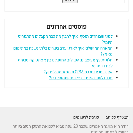
פוסטים אחרונים
לפני שבוחרים תוסף: איך להבין מה כבר מקבלים מהתפריט
היומי?
המארח המושלם: איך לארגן ערב בשרים בלתי נשכח במינימום
מאמץ?
חלונות עץ מעוצבים: השילוב המושלם בין אסתטיקה טבעית
לבידוד תרמי
איך בוחרים חברת CRM שמתאימה לעסק?
סרום לעור הפנים- כיצד משתמשים בו?
הצטרף ככותב
כניסה לרשומים
רידר הוא מאגר מאמרים שכבר 20 שנה מביא לכם את התוכן הטוב ביותר
בישראל במגוון תחומים.