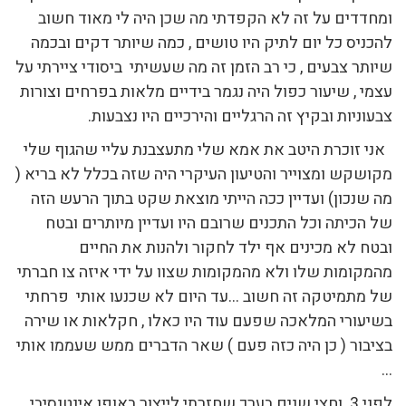
ומחדדים על זה לא הקפדתי מה שכן היה לי מאוד חשוב
להכניס כל יום לתיק היו טושים , כמה שיותר דקים ובכמה
שיותר צבעים , כי רב הזמן זה מה שעשיתי ביסודי ציירתי על
עצמי , שיעור כפול היה נגמר בידיים מלאות בפרחים וצורות
צבעוניות ובקיץ זה הרגליים והירכיים היו נצבעות.
אני זוכרת היטב את אמא שלי מתעצבנת עליי שהגוף שלי
מקושקש ומצוייר והטיעון העיקרי היה שזה בכלל לא בריא (
מה שנכון) ועדיין ככה הייתי מוצאת שקט בתוך הרעש הזה
של הכיתה וכל התכנים שרובם היו ועדיין מיותרים ובטח
ובטח לא מכינים אף ילד לחקור ולהנות את החיים
מהמקומות שלו ולא מהמקומות שצוו על ידי איזה צו חברתי
של מתמיטקה זה חשוב …עד היום לא שכנעו אותי פרחתי
בשיעורי המלאכה שפעם עוד היו כאלו , חקלאות או שירה
בציבור ( כן היה כזה פעם ) שאר הדברים ממש שעממו אותי
…
לפני 3 וחצי שנים בערך שחזרתי לייצור באופן אינטנסיבי