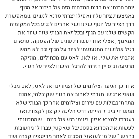
יותר הבנתי את הכוח המדהים הזה של חיבור אל הגוף
באמצעות ציור עליו ואפילו יצרתי סדנא לנשים שמאפשרת
דרך הציור על הגוף שלנו ושל אחרים לנגוע בכל המקומות
הקשים שלנו עם הגוף ובכל זאת הבנתי שזה שווה את
המאמץ , אצלי אחרי עשרות שנים של הפסקה , פתאום
בגיל שלושים התגעגעתי לציור על הגוף וגם לא ממש
אהבתי את שלי , אז לאט לאט עם מכחולים , מוזיקה
מרגיעה וכוס יין חזרתי להרגלי הישן ולצייר על הגוף.
אחר כך הגיעו הצילומים של הציורים ואז לאט , לאט מבלי
שאני ארגיש חזרתי לאהוב את הגוף שקיבלתי, אמנם
מתחתי גבולות עם עירום וצילומים אחר כך הבנתי שלא
ממש חייבים זו הייתה דרכי הליכה לקיצון לקצוות ואז
בעזרתו למצוא איזון פנימי רגע של כנות …שהתכוננתי
לעשות את הסדנא בפסטיבל שאקטי, עברו לי מחשבות
בראש " של מי לעזאזל תסכים לאחר מדיטציה קצרה ועוד