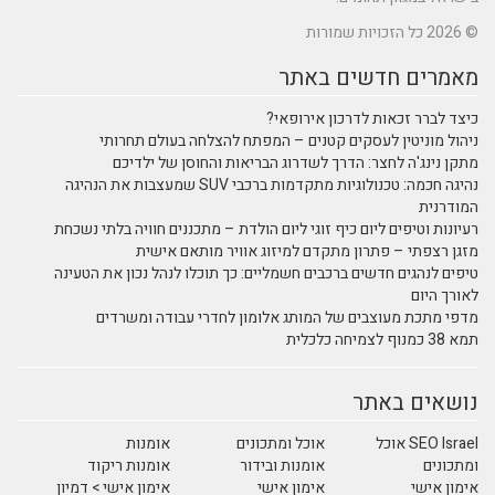
© 2026 כל הזכויות שמורות
מאמרים חדשים באתר
כיצד לברר זכאות לדרכון אירופאי?
ניהול מוניטין לעסקים קטנים – המפתח להצלחה בעולם תחרותי
מתקן נינג'ה לחצר: הדרך לשדרוג הבריאות והחוסן של ילדיכם
נהיגה חכמה: טכנולוגיות מתקדמות ברכבי SUV שמעצבות את הנהיגה
המודרנית
רעיונות וטיפים ליום כיף זוגי ליום הולדת – מתכננים חוויה בלתי נשכחת
מזגן רצפתי – פתרון מתקדם למיזוג אוויר מותאם אישית
טיפים לנהגים חדשים ברכבים חשמליים: כך תוכלו לנהל נכון את הטעינה
לאורך היום
מדפי מתכת מעוצבים של המותג אלומון לחדרי עבודה ומשרדים
תמא 38 כמנוף לצמיחה כלכלית
נושאים באתר
SEO Israel אוכל
אוכל ומתכונים
אומנות
ומתכונים
אומנות ובידור
אומנות ריקוד
אימון אישי
אימון אישי
אימון אישי > דמיון