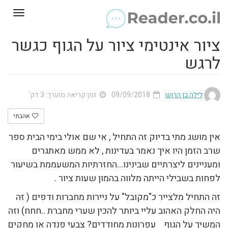
Toggle
gation
ציור אינטימי ציור על הגוף כגשר
לרגש
לילה בן הרוש
09/09/2018
זמן קריאה מוערך: 3 דק'
אהבתי
אין מושג מתי בדיוק זה התחיל , אי שם אולי בימי הבית ספר
שרב הזמן היו איך נאמר בעדינות , לא ממש מאתגרים
ומעניינים ליצרתיים שבינינו…החזרתיות המשעממת בשיעור
לפחות בשבילי הייתה מלווה בהמון שעות ציור .
זה התחיל מלצייר כ"מקובל" על ניירות מחברות ודפים ( זה
היה החלק האהוב עליי ביותר להכין שערי מחברת ..חחח) וזה
המשיך על הגוף עפרונות מחודדים? צבעי פנדה או מחקים