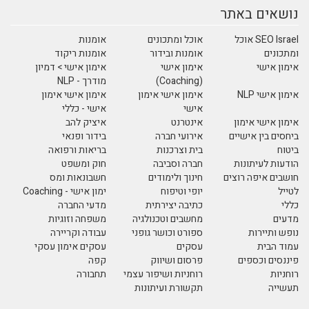
נושאים באתר
SEO Israel אוכל
אוכל ומתכונים
אומנות
ומתכונים
אומנות ובידור
אומנות ריקוד
אימון אישי
אימון אישי
אימון אישי > דמיון
(Coaching)
מודרך - NLP
אימון אישי NLP
אימון אישי אימון
אימון אישי אימון
אישי
אישי - כללי
אימון אישי אימון
אינטרנט
איציק להב
ביחסים בין אישיים
אירועי חברה
בידור ופנאי
ביטוח
בית וצרכנות
בריאות ורפואה
הודעות לעיתונות
חברה וסביבה
חוק ומשפט
חושבים איפה רוצים
חינוך ולימודים
חשבונאות ומס
לטייל
יופי וטיפוח
ימון אישי - Coaching
כללי
כתיבה יצירתית
מדעי החברה
מדעים
מחשבים וטכנולגיה
משפחה וזוגיות
נופש ותיירות
ספורט וכושר גופני
עבודה וקריירה
עמוד הבית
עסקים
עסקים אימון עסקי
פיננסים וכספים
פרסום ושיווק
קפה
רוחניות
רוחניות ושיפור עצמי
תחבורה
תעשייה
תקשורת ועיתונות