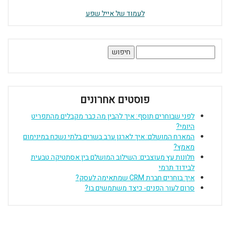
לעמוד של אייל שפע
חיפוש:
פוסטים אחרונים
לפני שבוחרים תוסף: איך להבין מה כבר מקבלים מהתפריט
היומי?
המארח המושלם: איך לארגן ערב בשרים בלתי נשכח במינימום
מאמץ?
חלונות עץ מעוצבים: השילוב המושלם בין אסתטיקה טבעית
לבידוד תרמי
איך בוחרים חברת CRM שמתאימה לעסק?
סרום לעור הפנים- כיצד משתמשים בו?