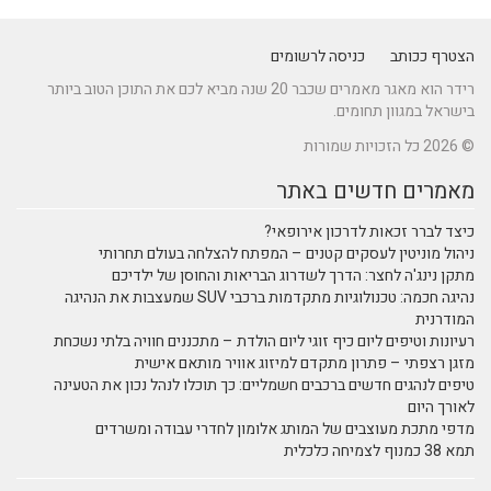
הצטרף ככותב
כניסה לרשומים
רידר הוא מאגר מאמרים שכבר 20 שנה מביא לכם את התוכן הטוב ביותר
בישראל במגוון תחומים.
© 2026 כל הזכויות שמורות
מאמרים חדשים באתר
כיצד לברר זכאות לדרכון אירופאי?
ניהול מוניטין לעסקים קטנים – המפתח להצלחה בעולם תחרותי
מתקן נינג'ה לחצר: הדרך לשדרוג הבריאות והחוסן של ילדיכם
נהיגה חכמה: טכנולוגיות מתקדמות ברכבי SUV שמעצבות את הנהיגה
המודרנית
רעיונות וטיפים ליום כיף זוגי ליום הולדת – מתכננים חוויה בלתי נשכחת
מזגן רצפתי – פתרון מתקדם למיזוג אוויר מותאם אישית
טיפים לנהגים חדשים ברכבים חשמליים: כך תוכלו לנהל נכון את הטעינה
לאורך היום
מדפי מתכת מעוצבים של המותג אלומון לחדרי עבודה ומשרדים
תמא 38 כמנוף לצמיחה כלכלית