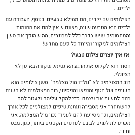
מסובבים את הראש, עומדים בתמונות שונות ומשונות… נו,
ילדים…
הצילומים עם ילדים, הם ממילא טבעיים. בנוסף, העבודה עם
ילדים היא מטבעה שונה, משום שאין להם את החומות
והמחסומים שיש בדרך כלל למבוגרים, מה שהופך את סשן
הצילומים למקורי ומיוחד כל פעם מחדש!
אז איך יוצרים צילום טבעי?
הסוד הוא לקלוט את הרגע האינטימי, שקורה באופן לא
רציונלי.
רוב המצולמים לא "נולדו מול מצלמה". סשן צילומים הוא
חשיפה של הגוף והנפש ומניסיוני, רוב המצולמים לא חשים
בנוח לחשוף את עצמם. כדי להקל עליהם ולעזור להם
להשתחרר אני מסבירה ונותנת טיפים למצולמים לכל אורך
הצילומים, וכך מסייעת להם לעמוד נכון מול המצלמה. אני
משתדלת לשים לב גם לפרטים הקטנים ביותר, כגון: מבט
וחיוך.