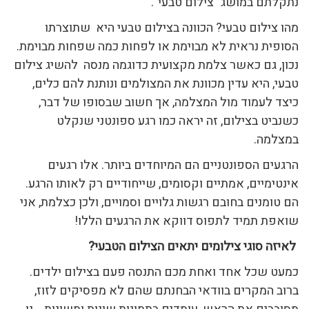
נתקלתם במושג "צילום טבעי".
מהו צילום טבעי? הכוונה בצילום טבעי היא שתוצרתו
הסופית נראית לא מבוימת או לפחות כמה שפחות מבוימת.
נכון, גם כאשר צלמת מקצועית כדוגמה מנסה להשיג צילום
טבעי, היא עדין מכוונת את המצולמים ונותנת להם כלים,
כיצד לעמוד מול המצלמה, אך חשוב שבסופו של דבר,
כשנביט בצילום, זה יראה כמו רגע ספונטני שנקלט
במצלמה.
הרגעים הספונטניים הם המיוחדים ביותר. אלו רגעים
אינטימיים, אמתיים וקסומים, שייחודיים רק לאותו הרגע.
הם טומנים בחובם רגשות גלויים וסמויים, ולכן כצלמת, אני
שואפת תמיד לתפוס דווקא את הרגעים הללו!
לאיזה סוגי צילומים יתאים הצילום הטבעי?
כמעט שכל אחד ואחת מכם התנסה פעם בצילום ילדים.
ברוב המקרים בוודאי הבחנתם שהם לא מפסיקים לזוז,