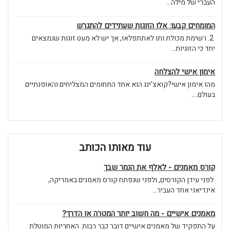
העברי של מילה...
המומחים קבעו: אלו הזוגות שעתידים להתגרש
2. רשימת מכולת ותו לאתתפלאו, אך יש לא מעט זוגות שנמצאים
יחד כי הזוגיות...
אימון אישי להצלחה
מהו אימון אישי?קואצ'ינג הוא אחד התחומים המצליחים והאופנתיים
בעולם....
עוד מאותו הכותב
קורס מאמנים - לאלף את הנמר שבך
לפני עידן הקורסים, ולפני שנפתח קורס מאמנים באמריקה,
אינדיאני אחד העביר...
מאמנים אישיים - מה חשוב יותר המטרה או הדרך?
על התפקיד של מאמנים אישיים דובר כבר רבות. האחריות המוטלת