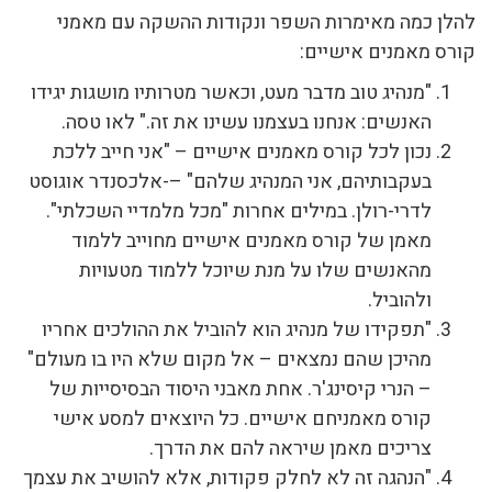
להלן כמה מאימרות השפר ונקודות ההשקה עם מאמני
קורס מאמנים אישיים:
"מנהיג טוב מדבר מעט, וכאשר מטרותיו מושגות יגידו
האנשים: אנחנו בעצמנו עשינו את זה." לאו טסה.
נכון לכל קורס מאמנים אישיים – "אני חייב ללכת
בעקבותיהם, אני המנהיג שלהם" –-אלכסנדר אוגוסט
לדרי-רולן. במילים אחרות "מכל מלמדיי השכלתי".
מאמן של קורס מאמנים אישיים מחוייב ללמוד
מהאנשים שלו על מנת שיוכל ללמוד מטעויות
ולהוביל.
"תפקידו של מנהיג הוא להוביל את ההולכים אחריו
מהיכן שהם נמצאים – אל מקום שלא היו בו מעולם"
– הנרי קיסינג'ר. אחת מאבני היסוד הבסיסייות של
קורס מאמניחם אישיים. כל היוצאים למסע אישי
צריכים מאמן שיראה להם את הדרך.
"הנהגה זה לא לחלק פקודות, אלא להושיב את עצמך