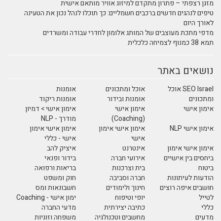
מזגן רצפתי – פתרון מתקדם למיזוג אוויר מותאם אישית
טיפים לנהגים חדשים ברכבים חשמליים: כך תוכלו לנהל נכון את הטעינה
לאורך היום
מדפי מתכת מעוצבים של המותג אלומון לחדרי עבודה ומשרדים
תמא 38 כמנוף לצמיחה כלכלית
נושאים באתר
SEO Israel אוכל
אוכל ומתכונים
אומנות
ומתכונים
אומנות ובידור
אומנות ריקוד
אימון אישי
אימון אישי
אימון אישי > דמיון
(Coaching)
מודרך - NLP
אימון אישי NLP
אימון אישי אימון
אימון אישי אימון
אישי
אישי - כללי
אימון אישי אימון
אינטרנט
איציק להב
ביחסים בין אישיים
אירועי חברה
בידור ופנאי
ביטוח
בית וצרכנות
בריאות ורפואה
הודעות לעיתונות
חברה וסביבה
חוק ומשפט
חושבים איפה רוצים
חינוך ולימודים
חשבונאות ומס
לטייל
יופי וטיפוח
ימון אישי - Coaching
כללי
כתיבה יצירתית
מדעי החברה
מדעים
מחשבים וטכנולגיה
משפחה וזוגיות