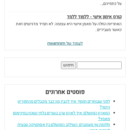
על כתפיהם,...
קורס אימון אישי - ללמוד ללמד
האחריות החלה על מאמן אישי היא עצומה. לא תמיד מדגישים זאת
כאשר מעבירים...
לעמוד של meamnim
חיפוש:
פוסטים אחרונים
לפני שבוחרים תוסף: איך להבין מה כבר מקבלים מהתפריט
היומי?
המארח המושלם: איך לארגן ערב בשרים בלתי נשכח במינימום
מאמץ?
חלונות עץ מעוצבים: השילוב המושלם בין אסתטיקה טבעית