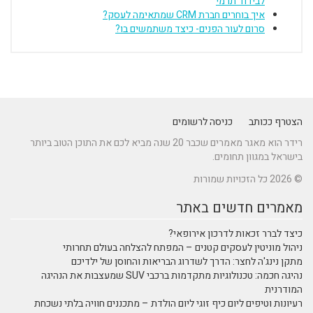
לבידוד תרמי
איך בוחרים חברת CRM שמתאימה לעסק?
סרום לעור הפנים- כיצד משתמשים בו?
הצטרף ככותב
כניסה לרשומים
רידר הוא מאגר מאמרים שכבר 20 שנה מביא לכם את התוכן הטוב ביותר
בישראל במגוון תחומים.
© 2026 כל הזכויות שמורות
מאמרים חדשים באתר
כיצד לברר זכאות לדרכון אירופאי?
ניהול מוניטין לעסקים קטנים – המפתח להצלחה בעולם תחרותי
מתקן נינג'ה לחצר: הדרך לשדרוג הבריאות והחוסן של ילדיכם
נהיגה חכמה: טכנולוגיות מתקדמות ברכבי SUV שמעצבות את הנהיגה
המודרנית
רעיונות וטיפים ליום כיף זוגי ליום הולדת – מתכננים חוויה בלתי נשכחת