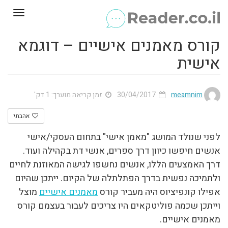
Toggle
gation
קורס מאמנים אישיים – דוגמא
אישית
meamnim
30/04/2017
זמן קריאה מוערך: 1 דק'
אהבתי
לפני שנולד המושג "מאמן אישי" בתחום העסקי/אישי
אנשים חיפשו כיוון דרך ספרים, אנשי דת בקהילה ועוד.
דרך האמצעים הללו, אנשים נחשפו לגישה המאוזנת לחיים
ולתמיכה נפשית בדרך הפתלתלה של הקיום. ייתכן שהיום
אפילו קונפיציוס היה מעביר קורס
מאמנים אישיים
מוצל
וייתכן שכמה פוליטקאים היו צריכים לעבור בעצמם קורס
מאמנים אישיים.