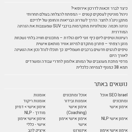
כיצד לברר זכאות לדרכון אירופאי?
ניהול מוניטין לעסקים קטנים – המפתח להצלחה בעולם תחרותי
מתקן נינג'ה לחצר: הדרך לשדרוג הבריאות והחוסן של ילדיכם
נהיגה חכמה: טכנולוגיות מתקדמות ברכבי SUV שמעצבות את הנהיגה
המודרנית
רעיונות וטיפים ליום כיף זוגי ליום הולדת – מתכננים חוויה בלתי נשכחת
מזגן רצפתי – פתרון מתקדם למיזוג אוויר מותאם אישית
טיפים לנהגים חדשים ברכבים חשמליים: כך תוכלו לנהל נכון את הטעינה
לאורך היום
מדפי מתכת מעוצבים של המותג אלומון לחדרי עבודה ומשרדים
תמא 38 כמנוף לצמיחה כלכלית
נושאים באתר
SEO Israel אוכל
אוכל ומתכונים
אומנות
ומתכונים
אומנות ובידור
אומנות ריקוד
אימון אישי
אימון אישי
אימון אישי > דמיון
(Coaching)
מודרך - NLP
אימון אישי NLP
אימון אישי אימון
אימון אישי אימון
אישי
אישי - כללי
אימון אישי אימון
אינטרנט
איציק להב