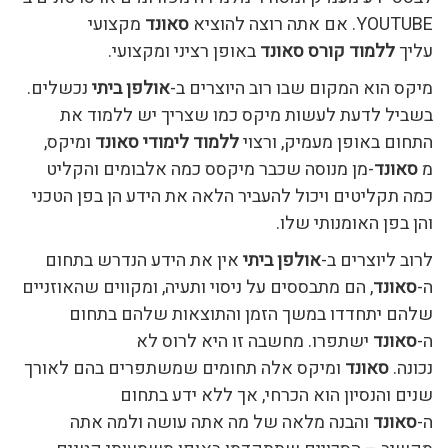
YOUTUBE. אם אתה רוצה להוציא
סאונד
מקצועי
עליך
ללמוד קורס סאונד
באופן רציני ומקצועי.
מיקס הוא המקום שבו רוב היוצרים ב-
אולפן ביתי
נכשלים.
בשביל לדעת לעשות מיקס כמו שצריך יש ללמוד את
התחום באופן מעמיק, ורצוי
ללמוד לימודי סאונד
ומיקס,
מ
סאונד
-מן מנוסה שכבר מיקסס כמה אלבומים והקליט
כמה תקליטים ויכול להעביר הלאה את הידע הן בפן הטכני
והן בפן האומנותי שלו.
לרוב ליוצרים ב-
אולפן ביתי
אין את הידע הנדרש בתחום
ה-
סאונד
, הם מתבססים על ניסוי ותעיה, ומקווים שהאוזניים
שלהם יתחדדו במשך הזמן והתוצאות שלהם בתחום
ה-
סאונד
ישתפרו. מחשבה זו היא לרוס לא
נכונה.
סאונד
ומיקס אלה תחומים שמשתפרים בהם לאורך
שנים והנסיון הוא הכרחי, אך ללא ידע בתחום
ה-
סאונד
והבנה מלאה של מה אתה עושה ולמה אתה