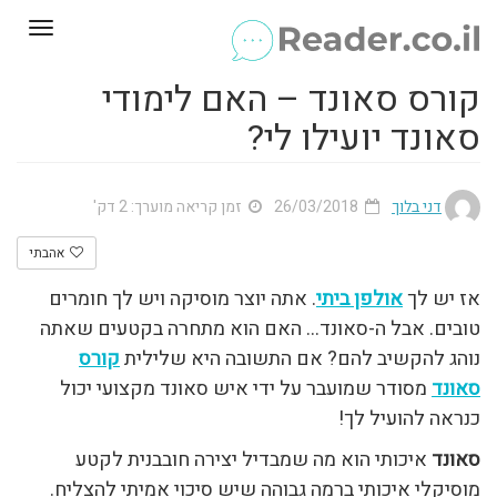
Toggle
gation
קורס סאונד – האם לימודי
סאונד יועילו לי?
דני בלוך
26/03/2018
זמן קריאה מוערך: 2 דק'
אהבתי
אז יש לך
אולפן ביתי
. אתה יוצר מוסיקה ויש לך חומרים
טובים. אבל ה-סאונד… האם הוא מתחרה בקטעים שאתה
נוהג להקשיב להם? אם התשובה היא שלילית
קורס
סאונד
מסודר שמועבר על ידי איש סאונד מקצועי יכול
כנראה להועיל לך!
סאונד
איכותי הוא מה שמבדיל יצירה חובבנית לקטע
מוסיקלי איכותי ברמה גבוהה שיש סיכוי אמיתי להצליח.