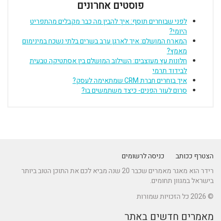
פוסטים אחרונים
לפני שבוחרים תוסף: איך להבין מה כבר מקבלים מהתפריט
היומי?
המארח המושלם: איך לארגן ערב בשרים בלתי נשכח במינימום
מאמץ?
חלונות עץ מעוצבים: השילוב המושלם בין אסתטיקה טבעית
לבידוד תרמי
איך בוחרים חברת CRM שמתאימה לעסק?
סרום לעור הפנים- כיצד משתמשים בו?
הצטרף ככותב
כניסה לרשומים
רידר הוא מאגר מאמרים שכבר 20 שנה מביא לכם את התוכן הטוב ביותר
בישראל במגוון תחומים.
© 2026 כל הזכויות שמורות
מאמרים חדשים באתר