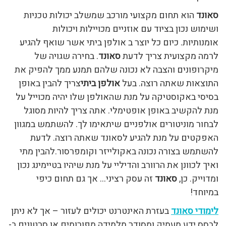
סאונד
הוא תחום מקצועי מורכב שמשלב יכולות טכניות
ושימוש נכון בציוד עם אוזניים מכויילות ויכולות
אומנותיות. כיום כל יוצר ב אולפן ביתי אשר שואף להגיע
לרמה מקצועית צריך לדעת
סאונד
. בחירה שגויה של
מיקרופונים והצבה לא נכונה שלהם תמנע ממך להפיק את
התוצאות שאתה רוצה. בעל
אולפן ביתי
צריך להבין באופן
בסיסי באקוסטיקה על מנת שהאולפן שלו יהיה מכוייל על
מנת להקשיב באופן אופטימלי. אתה צריך להיות מסוגל
לבחור מוניטורים אולפניים שיתאימו לך. להשתמש במגוון
האפקטים על מנת להגיע לסאונד שאתה רוצה. לדעת
להשתמש בצורה נכונה באקולייזר וקומפרסור.להבין מתי
ואיך לכוונן את הרוורב והדיליי על מנת שיהיו בטיימינג נכון
ומדוייק. כן,
סאונד
זה עסק רציני… אך גם תחום כיפי
במיוחד!
לימודי סאונד
בעזרת האינטרנט יכולים לעזור – אך לא ניתן
לבסס ידע מעמיק ומסודר מלמידה מפורומים או סרטונים ב-