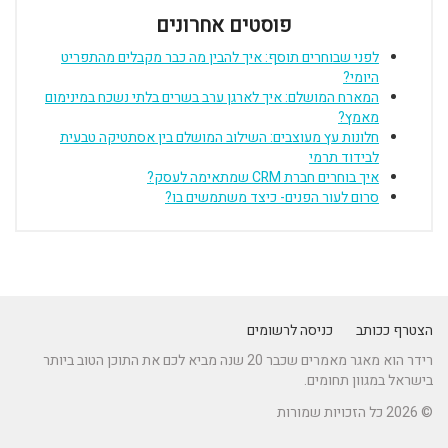
פוסטים אחרונים
לפני שבוחרים תוסף: איך להבין מה כבר מקבלים מהתפריט
היומי?
המארח המושלם: איך לארגן ערב בשרים בלתי נשכח במינימום
מאמץ?
חלונות עץ מעוצבים: השילוב המושלם בין אסתטיקה טבעית
לבידוד תרמי
איך בוחרים חברת CRM שמתאימה לעסק?
סרום לעור הפנים- כיצד משתמשים בו?
הצטרף ככותב
כניסה לרשומים
רידר הוא מאגר מאמרים שכבר 20 שנה מביא לכם את התוכן הטוב ביותר
בישראל במגוון תחומים.
© 2026 כל הזכויות שמורות