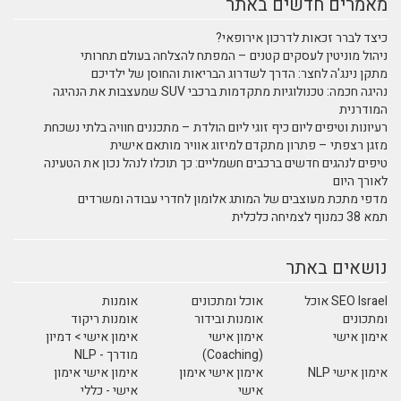
מאמרים חדשים באתר
כיצד לברר זכאות לדרכון אירופאי?
ניהול מוניטין לעסקים קטנים – המפתח להצלחה בעולם תחרותי
מתקן נינג'ה לחצר: הדרך לשדרוג הבריאות והחוסן של ילדיכם
נהיגה חכמה: טכנולוגיות מתקדמות ברכבי SUV שמעצבות את הנהיגה
המודרנית
רעיונות וטיפים ליום כיף זוגי ליום הולדת – מתכננים חוויה בלתי נשכחת
מזגן רצפתי – פתרון מתקדם למיזוג אוויר מותאם אישית
טיפים לנהגים חדשים ברכבים חשמליים: כך תוכלו לנהל נכון את הטעינה
לאורך היום
מדפי מתכת מעוצבים של המותג אלומון לחדרי עבודה ומשרדים
תמא 38 כמנוף לצמיחה כלכלית
נושאים באתר
SEO Israel אוכל
אוכל ומתכונים
אומנות
ומתכונים
אומנות ובידור
אומנות ריקוד
אימון אישי
אימון אישי
אימון אישי > דמיון
(Coaching)
מודרך - NLP
אימון אישי NLP
אימון אישי אימון
אימון אישי אימון
אישי
אישי - כללי