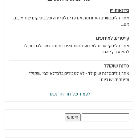
סדנאות יין
אתר זוליםבשנים האחרונות אנו עדים לפריחה של בוטיקים יצור יין, גם
אם...
קייטרינג לאירועים
אתר זוליםקייטרינג לאירועים שמתאים במיוחד בשבילכם תוכלו
למצוא רק לאחר...
סדנת שוקולד
אתר זוליםסדנת שוקולד - לא למכורים בלבדלאוהבי שוקולד
ופינוקים יש כיום...
לעמוד של דורון גרינשפן
חיפוש: