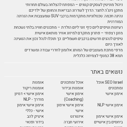
ניהול מוניטין לעסקים קטנים – המפתח להצלחה בעולם תחרותי
מתקן נינג'ה לחצר: הדרך לשדרוג הבריאות והחוסן של ילדיכם
נהיגה חכמה: טכנולוגיות מתקדמות ברכבי SUV שמעצבות את הנהיגה
המודרנית
רעיונות וטיפים ליום כיף זוגי ליום הולדת – מתכננים חוויה בלתי נשכחת
מזגן רצפתי – פתרון מתקדם למיזוג אוויר מותאם אישית
טיפים לנהגים חדשים ברכבים חשמליים: כך תוכלו לנהל נכון את הטעינה
לאורך היום
מדפי מתכת מעוצבים של המותג אלומון לחדרי עבודה ומשרדים
תמא 38 כמנוף לצמיחה כלכלית
נושאים באתר
SEO Israel אוכל
אוכל ומתכונים
אומנות
ומתכונים
אומנות ובידור
אומנות ריקוד
אימון אישי
אימון אישי
אימון אישי > דמיון
(Coaching)
מודרך - NLP
אימון אישי NLP
אימון אישי אימון
אימון אישי אימון
אישי
אישי - כללי
אימון אישי אימון
אינטרנט
איציק להב
ביחסים בין אישיים
אירועי חברה
בידור ופנאי