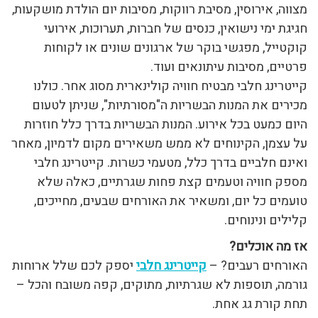
מצווה, אירוסין, מסיבת רווקות, מסיבות יום הולדת מושקעות,
חגיגת ימי נישואין, כנסים של חברות, תערוכות, אירועי
קוקטייל, מפגשי בוקר של ארגונים שונים או לקוחות
פרטיים, מסיבות עיתונאים ועוד.
קייטרינג חלבי מבטיח חוויה קולינארית מסוג אחר. כולנו
מכירים את המנות הבשריות ה"מסורתיות", שניתן לטעום
היום כמעט בכל אירוע. המנות הבשריות בדרך כלל חוזרות
על עצמן, הקינוחים לא ממש משאירים מקום לדמיון, מאחר
ואינם חלביים בדרך כלל, מטעמי כשרות. קייטרינג חלבי
מספק חוויה וטעמים קצת פחות שגרתיים, כאלה שלא
טועמים כל יום, ומשאיר את האורחים שבעים, מחייכים,
קלילים ונינוחים.
אז מה אוכלים?
האורחים רעבים? –
קייטרינג חלבי
יספק לכם שלל ארוחות
גורמה, תוספות לא שגרתיות, מתוקים, קפה משובח והכל –
תחת קורת גג אחת.