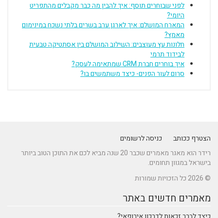
לפני שבוחרים תוסף: איך להבין מה כבר מקבלים מהתפריט
היומי?
המארח המושלם: איך לארגן ערב בשרים בלתי נשכח במינימום
מאמץ?
חלונות עץ מעוצבים: השילוב המושלם בין אסתטיקה טבעית
לבידוד תרמי
איך בוחרים חברת CRM שמתאימה לעסק?
סרום לעור הפנים- כיצד משתמשים בו?
הצטרף ככותב
כניסה לרשומים
רידר הוא מאגר מאמרים שכבר 20 שנה מביא לכם את התוכן הטוב ביותר
בישראל במגוון תחומים.
© 2026 כל הזכויות שמורות
מאמרים חדשים באתר
כיצד לברר זכאות לדרכון אירופאי?