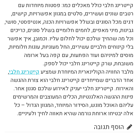
קייטרינג חלבי כולל מאכלים כמו: פסטות מיוחדות עם
רטבים שונים ועשירים, סלטים במגוון אפשרויות, קישים,
דגים מכל הסוגים ובשלל אפשרויות הכנה, אנטיפסטי, סושי,
גבינות, מיני מאפים, לחמים חלומיים בשלל סוגים, כריכים
וכל מה שהחיך שלכם יכול לחלום עליו. וכמובן, איך אפשר
בלי קינוחים חלביים עשירים, החל מעוגיות, עוגות חלומיות,
מוסים למיניהם ועוד הפתעות, עם קפה בעל ארומה
משובחת, שרק קייטרינג חלבי יכול לספק.
מלבד החוויה הקולינארית המיוחדת שמציע
קייטרינג חלבי
,
אחד הדברים שמייחדים קייטרינג חלבי הוא צורת ההגשה
והאירוח. קייטרינג חלבי יעניק לאירוע שלכם סגנון אחר.
פינות ההגשה האלגנטיות, הכלים המעוצבים והמרשימים
עליהם האוכל מוגש, הסידור המיוחד, המגוון הגדול – כל
אלה יבטיחו ארוחת גורמה שהיא תאווה לחיך ולעיניים.
הוסף תגובה