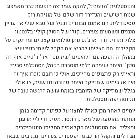
והנוסטלגית "הזומביז", להקה שמריצה הופעות כבר מאמצע
שנות השישים והגדירה דור שלם של מוזיקת רוק
פסיכודלית. הם אמנם מבוגרים ובגיל של סבא שלי אך עדיין
מנגנים ונשמעים צעירים, קולו של הסולן קולין בלנסטון
צלול ומדויק ורוד ארג'נט נותן סולואים קצביים ומרתקים על
הקלידים. הם הצליחו להביא את הקהל לשתי רגעי שיא
במהלך ההופעה עם הלהיטים "שיז נוט דאר" ו "טיים אוף דה
סיזן". הייתה שימחה בלתי מוסברת בקהל, הסתכלתי סביבי
וראיתי רק פרצופים מחייכים, אולי כי רובם נזכרו איך זה
היה אז בימים שמוזיקה הייתה טהורה וחדשנית, או אולי
בגלל שמוזיקה של הזומביז באמת עושה הרגשה טובה של
תקופה יפה ונוסטלגית.
יומיים לאחר מכן כאילו לחצנו על כפתור קדימה בזמן
ונחתתי בהופעה של מארק רונסון. מפיק ודי.ג'יי מרענן
ומצליח. את הנוסטלגיה הקלאסית החליפו סינטסייזרים
מגודלים והקהל הורכב מהיפסטרים צעירים ומגניבים שבאו