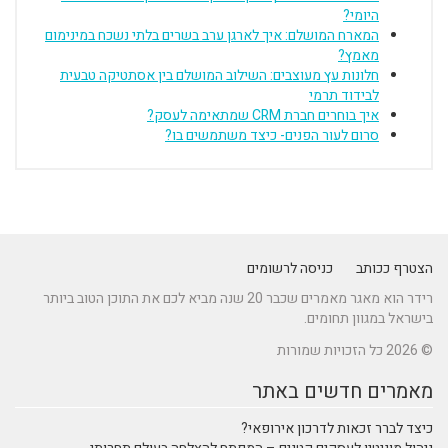
היומי?
המארח המושלם: איך לארגן ערב בשרים בלתי נשכח במינימום
מאמץ?
חלונות עץ מעוצבים: השילוב המושלם בין אסתטיקה טבעית
לבידוד תרמי
איך בוחרים חברת CRM שמתאימה לעסק?
סרום לעור הפנים- כיצד משתמשים בו?
הצטרף ככותב
כניסה לרשומים
רידר הוא מאגר מאמרים שכבר 20 שנה מביא לכם את התוכן הטוב ביותר
בישראל במגוון תחומים.
© 2026 כל הזכויות שמורות
מאמרים חדשים באתר
כיצד לברר זכאות לדרכון אירופאי?