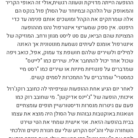
ההופעה הייתה מדויקת וטעונה רגשית,אולי זה האופי הקריר
והמאופק של הלהקה ובמיוחד של הסולן פול בנקס הם
אלה שמרתקים את הקהל ומושכים אותם פנימה עד כדי
היפנוט. אין ספק שמעריצי אינטרפול נהנו מההופעה
המצוינת שהם הביאו, עם סט ליסט מגוון ורחב. המוזיקה של
אינטרפול אומנם לעיתים נשמעת מונוטונית אך האזנה
למילים ולשירים שלהם חושפת צד עמוק, אפל, כואב ויפה
שכול אחד יכול להתחבר אליו. שירים כמו "לייטס"
שמדברים על פנטזיות מיניות או שירים כמו "רסט מיי
כמסטרי" שמדברים על התמכרות לסמים קשים.
לאחר יום הגיע אחת ההופעות שציפיתי לה כחובב רוקנ'רול
איכותי, הופעה של "ג'יינס אדיקשן". מי שחובב רוק כמו
פעם עם גיטרות מנסרות ודיסטורשיין תופים עומצתיים
ושאגות באוקטבות גבוהות של הסולן היה מוצא את עצמו
בבית בהופעה הזאת. אני אישית שמתי את הטי שירט
השחורה שלי והג'ינס הקרוע שלי עם חגורת ניטים והלכתי