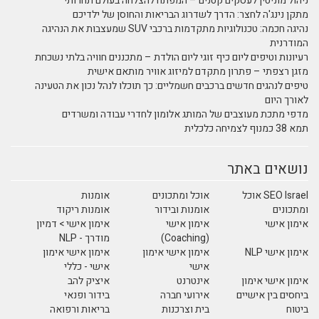
ניהול מוניטין לעסקים קטנים – המפתח להצלחה בעולם תחרותי
מתקן נינג'ה לחצר: הדרך לשדרוג הבריאות והחוסן של ילדיכם
נהיגה חכמה: טכנולוגיות מתקדמות ברכבי SUV שמעצבות את הנהיגה
המודרנית
רעיונות וטיפים ליום כיף זוגי ליום הולדת – מתכננים חוויה בלתי נשכחת
מזגן רצפתי – פתרון מתקדם למיזוג אוויר מותאם אישית
טיפים לנהגים חדשים ברכבים חשמליים: כך תוכלו לנהל נכון את הטעינה
לאורך היום
מדפי מתכת מעוצבים של המותג אלומון לחדרי עבודה ומשרדים
תמא 38 כמנוף לצמיחה כלכלית
נושאים באתר
SEO Israel אוכל
אוכל ומתכונים
אומנות
ומתכונים
אומנות ובידור
אומנות ריקוד
אימון אישי
אימון אישי
אימון אישי > דמיון
(Coaching)
מודרך - NLP
אימון אישי NLP
אימון אישי אימון
אימון אישי אימון
אישי
אישי - כללי
אימון אישי אימון
אינטרנט
איציק להב
ביחסים בין אישיים
אירועי חברה
בידור ופנאי
ביטוח
בית וצרכנות
בריאות ורפואה