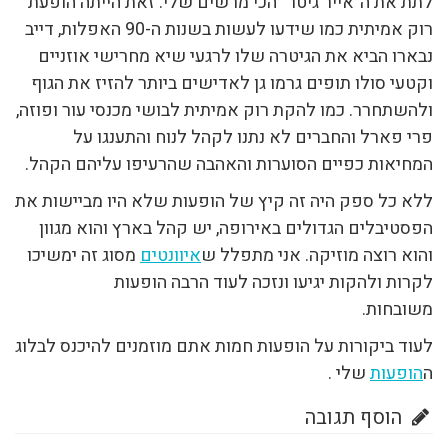
לתת את ה"אייר גיטר" הכי מרשים שלי. זאת הייתה הופעת
רוק אמיתית כמו שידעו לעשות בשנות ה-90 האפלות, דייב
נבארו הביא את הגיטרה שלו לרגעי שיא מחרישי אוזניים
וקטעי סולו תופים גרמו גן לאדישים ביותר להזיז את הגוף
ולהשתחרר. כמו להקת רוק אמיתית לבושי מכנסי עור ופוזה,
פרי פארל והחברים לא נתנו לקהל לנוח והתענגו על
המחיאות כפיים הסוערות והאהבה שהרעיפו עליהם הקהל.
ללא כל ספק היה זה קיץ של הופעות שלא היו מביישות את
הפסטיבלים הגדולים באירופה, יש קהל בארץ והוא מגוון
והוא רוצה מוזיקה. אני מתפלל ש
איוונטים
מסוג זה ימשיכו
לקרות ולהקות יגיעו ונזכה לעוד הרבה הופעות
משובחות.
לעוד ביקורות על הופעות חמות אתם מוזמנים להיכנס לבלוג
ה
הופעות
שלי .
הוסף תגובה