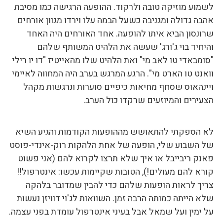
לשמוע מוזיקה טובה ולרקוד. ההופעה הרגישה כמו מסיבת
אהבה גדולה ומגניבה כשעל הבמה עלו וירדו מגוון אורחים
שרונסון הביא איתו להופעה. אחד האורחים היה האחד
והיחיד בוי ג'ורג' שעשה את הלהיט המשותף שלהם
"סומבאדי טו לאב מי" ואת הלהיט שלו מהאייטיז "דו יו רילי
וואנט טו הארט מי". הרגע המרגש בערב היה המחווה לאיימי
ויינהאוס שסחף מחיאות כיפיים סוערות ונרגשות מקהל
הצעירים והמיוזעים שרקדו כול הערב.
לא הספקתי להתאושש מההופעות הקודמות והגיע השיא
של השבוע שלי, הופעה של אחת הלהקות רוק-אינדי-פוסט
פאנק ריבייבל או איך שלא תרצו לקרוא להם (אני פשוט
קורא להם מעולים!), הטובות שקיימות עכשו: אינטרפול!!
צריך לראות הופעות שלהם כדי להבין שמדובר בלהקה
שלא הייתה כמותה הרבה זמן. השוואות לג'וי דוויזן נעשות
על ימין ועל שמאל אבל בעיני אינטרפול עומדת בפני עצמה.