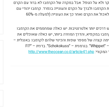
עיקר ולא על הטפל. אבל במקרה של הקרמבו לא ברור עם הקרם
ת הקרמבו ולברך על הקרם והעוגייה בנפרד. קרמבו יהודי עם
כיפה. הדרך הנפוצה ביותר לאכול קרמבו היא קודם כל לאכול את הקרם ואחר כך את העוגייה (למעלה מ-60%
יש דרכים יותר אלטרנטיבות. יש כאלה שמחממים את הקרמבו
מבו במקפיא, והדרך המוזרה ביותר, יש כאלה שאוכלים את
שימה קצרה של מספר שפות והכינוי שלהם לקרמבו: באנגלית –
"Chocolate-coated marshmallow treats". בצרפתית – "Whippet". בגרמנית – "Schokokuss". בדנית – "Fl?
http://www.theocean.co.il/article41.php
ח