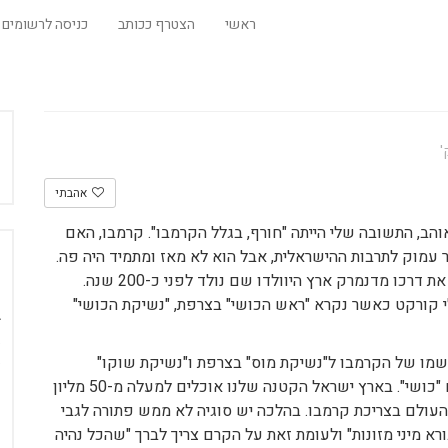
ראשי
הצטרף ככותב
כניסה לרשומים
אהבתי
אוהב, התשובה שלי הייתה "חורף, בגלל הקרמבו". קרמבו, האם
ר עמוק לתרבות ההישראלית, אבל הוא לא מאז ומתמיד היה פה.
קצת אחרי 1960 הגיע הקרמבו לארץ ישראל, הוא ביצע את דרכו מדנמרק ארץ היוולדו שם נולד לפני כ-200 שנה.
 קורקט כאשר נקרא "ראש הכושי" בצרפת, "נשיקת הכושי"
שמו של הקרמבו ל"נשיקת מוס" בצרפת ו"נשיקת שוקו"
בגרמניה. גם בישראל בתחילת דרכו נקרא הקרמבו בשם "כושי". בארץ ישראל הקטנה שלנו אוכלים למעלה מ-50 מליון
עולם בצריכת קרמבו. בהלכה יש סוגיה לא ממש פתורה לגבי
רא מיני מזונות" ולעומת זאת על הקרם צריך לברך "שהכל נהיה