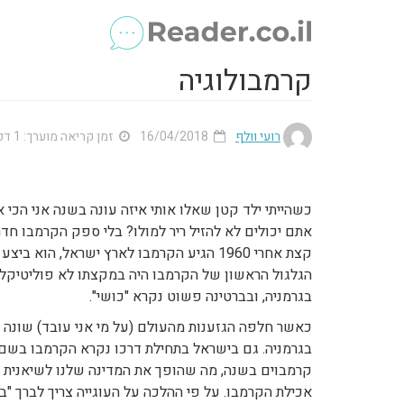
קרמבולוגיה
רועי וולף
16/04/2018
זמן קריאה מוערך: 1 דק'
כשהייתי ילד קטן שאלו אותי איזה עונה בשנה אני הכי 
אתם יכולים לא להזיל ריר למולו? בלי ספק הקרמבו חד
הגלגול הראשון של הקרמבו היה במקצתו לא פוליטיקלי
בגרמניה, ובברטינה פשוט נקרא "כושי".
כאשר חלפה הגזענות מהעולם (על מי אני עובד) שונה 
קרמבוים בשנה, מה שהופך את המדינה שלנו לשיאנית ה
אכילת הקרמבו. על פי ההלכה על העוגייה צריך לברך "בו