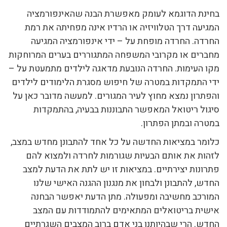
בחינת הדוגמא לעומק מאפשרת הבנה שהאינפורמציה
המגיעה דרך הטלוויזיה או הרדיו אינה מפחיתה את רמת
החרדה. החרדה מופחת על – ידי אינפורמציה המגיעה
מחברים או מקרובי המשפחה המתגוררים בערים המרוחקות
מקו העימות. החרדה הנובעת מדאגה לילדים מתמעטת על –
ידי התמקדות במטרה של חיפוש מסגרת הלימודים לילדים
והפתרון נמצא מחוץ לעיר המגורים. למעשה מדובר כאן על
סיגול ריטואל המאפשר התבוננות בבעיה, בהתמקדות
במטרה ובמתן הפתרון.
כלומר במציאות החדשה על כל אחד להתבונן מחדש במצב,
לזהות את אותם הבעיות שגורמות לחרדה ולמצוא להם
פתרונות יצירתיים. במציאות זו יש לתת את הדעת למצב
החדש, להתבונן ולבחון את מנגנון ההגנה האישי שלנו
המורכב מחשיבה ומפעולה. מתן הדעת יאפשר הבחנה
אישית בריטואלים המתאימים להתמודדות עם המצב
החדש. הרי שבהיותנו בני אדם ברוב המצבים השגרתיים