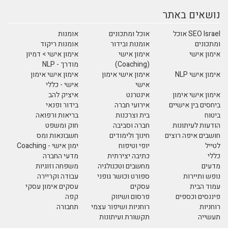
נושאים באתר
SEO Israel אוכל
אוכל ומתכונים
אומנות
ומתכונים
אומנות ובידור
אומנות ריקוד
אימון אישי
אימון אישי
אימון אישי > דמיון
(Coaching)
מודרך - NLP
אימון אישי NLP
אימון אישי אימון
אימון אישי אימון
אישי
אישי - כללי
אימון אישי אימון
אינטרנט
איציק להב
ביחסים בין אישיים
אירועי חברה
בידור ופנאי
ביטוח
בית וצרכנות
בריאות ורפואה
הודעות לעיתונות
חברה וסביבה
חוק ומשפט
חושבים איפה רוצים
חינוך ולימודים
חשבונאות ומס
לטייל
יופי וטיפוח
ימון אישי - Coaching
כללי
כתיבה יצירתית
מדעי החברה
מדעים
מחשבים וטכנולגיה
משפחה וזוגיות
נופש ותיירות
ספורט וכושר גופני
עבודה וקריירה
עמוד הבית
עסקים
עסקים אימון עסקי
פיננסים וכספים
פרסום ושיווק
קפה
רוחניות
רוחניות ושיפור עצמי
תחבורה
תעשייה
תקשורת ועיתונות