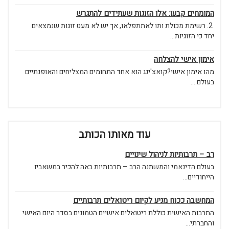
המומחים קבעו: אלו הזוגות שעתידים להתגרש
2. רשימת מכולת ותו לאתתפלאו, אך יש לא מעט זוגות שנמצאים
יחד כי הזוגיות...
אימון אישי להצלחה
מהו אימון אישי?קואצ'ינג הוא אחד התחומים המצליחים והאופנתיים
בעולם....
עוד מאותו הכותב
רב – תרבותיות לניהול שינויים
בעולם הדינאמי והמשתנה הרב – תרבותיות באה להכיר במשאביו
הייחודיים...
המחשבה ככוח מניע לקיום ריטואלים תרבותיים
התרבות האישית כוללת ריטואלים אישיים הטמונים בסדר היום האישי
והחברתי...