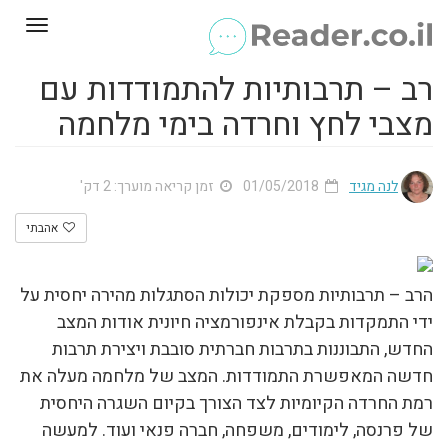
Toggle
gation
רב – תרבותיות להתמודדות עם
מצבי לחץ וחרדה בימי מלחמה
לנה מגיד
01/05/2018
זמן קריאה מוערך: 2 דק'
אהבתי
הרב – תרבותיות מספקת יכולות הסתגלות מהירה יחסית על
ידי התמקדות בקבלת אינפורמציה חיונית אודות המצב
החדש, התבוננות בתרבות חברתית סובבת ויצירת תרבות
חדשה המאפשרת התמודדות. המצב של מלחמה מעלה את
רמת החרדה הקיומיות לצד הצורך בקיום השגרה היחסית
של פרנסה, לימודים, משפחה, חברה פנאי ועוד. למעשה