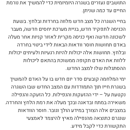
התושבים נעזרים בשגרה היומיומית כדי להמשיך את נורמת
החיים עד כמה שניתן.
בחיי השגרה כל מצב חדש מלווה בחרדות ובלחץ. בשעת
הכניסה לתפקיד חדש, בניית מערכת יחסים חדשה, מעבר
לשכונה חדשה ואף כניסה מקרית לאזור קניות אחר מעלה
באדם תחושות חוסר וודאות הבאות לידי ביטוי בחרדה
ובלחץ. תחושות אלה יכולות להיות רגעיות ולעיתים יכולות
ללוות את האדם תקופה ממשוכת בהתאם ליכולות
ההסתגלות שלו למצב החדש.
ימי המלחמה קובעים סדר יום חדש בו על האדם להמשיך
בשגרת חייו תוך התמודדות עם המצב החדש שבו השגרה
נקטעת על – ידי ההזעקות והנפילות. כל הזעקה והנפילה
משאירה במתח ובדאגה ובכך מעלה את רמת הלחץ והחרדה.
במצבים אלה הצורך במידע הולך וגובר. חוסר הוודאות
שנגרם כתוצאה מהנפילה מאיץ להיצמד לאמצעי
התקשורת כדי לקבל מידע.