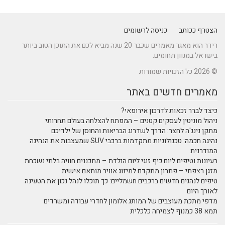
הצטרף ככותב
כניסה לרשומים
רידר הוא מאגר מאמרים שכבר 20 שנה מביא לכם את התוכן הטוב ביותר
בישראל במגוון תחומים.
© 2026 כל הזכויות שמורות
מאמרים חדשים באתר
כיצד לברר זכאות לדרכון אירופאי?
ניהול מוניטין לעסקים קטנים – המפתח להצלחה בעולם תחרותי
מתקן נינג'ה לחצר: הדרך לשדרוג הבריאות והחוסן של ילדיכם
נהיגה חכמה: טכנולוגיות מתקדמות ברכבי SUV שמעצבות את הנהיגה
המודרנית
רעיונות וטיפים ליום כיף זוגי ליום הולדת – מתכננים חוויה בלתי נשכחת
מזגן רצפתי – פתרון מתקדם למיזוג אוויר מותאם אישית
טיפים לנהגים חדשים ברכבים חשמליים: כך תוכלו לנהל נכון את הטעינה
לאורך היום
מדפי מתכת מעוצבים של המותג אלומון לחדרי עבודה ומשרדים
תמא 38 כמנוף לצמיחה כלכלית