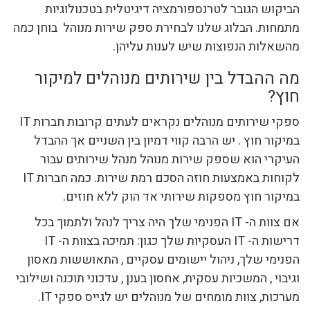
הביקוש הגובר לטרנספורמציה דיגיטלית בטכנולוגיות
מתמחות. הבלוג שלנו לבחירת ספק שירות מנוהל בוחן כמה
מהשאלות הנפוצות שיש לענות עליהן.
מה ההבדל בין שירותים מנוהלים למיקור
חוץ?
ספקי שירותים מנוהלים נקראים לעתים קרובות חברות IT
במיקור חוץ . יש הרבה קווי דמיון בין השניים אך ההבדל
העיקרי הוא שספק שירות מנוהל מנהל שירותים עבור
לקוחות באמצעות חוזה הסכם רמת שירות. כמה חברות IT
במיקור חוץ מספקות שירותי אד הוק ללא חוזים.
אם צוות ה- IT הפנימי שלך היה צריך לנהל ולתמוך בכל
דרישות ה- IT העסקיות שלך כגון: תמיכה בצוות ה- IT
הפנימי שלך, ניהול יישומים עסקיים , התאוששות מאסון
וגיבוי , המשכיות עסקית, אחסון בענן , עדכוני תוכנה ושילובי
מערכות, צוות מומחים של מנוהלים יש לגייס ספקי IT.