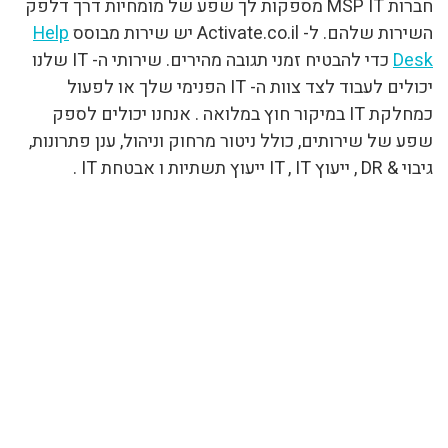
חברות MSP IT מספקות לך שפע של מומחיות דרך דלפק
השירות שלהם. ל- Activate.co.il יש שירות מבוסס
Help
Desk
כדי להבטיח זמני תגובה מהירים. שירותי ה- IT שלנו
יכולים לעבוד לצד צוות ה- IT הפנימי שלך או לפעול
כמחלקת IT במיקור חוץ במלואה . אנחנו יכולים לספק
שפע של שירותים, כולל ניטור מרחוק וניהול, ענן פתרונות,
גיבוי & DR , ייעוץ IT , IT ייעוץ תשתיות ו אבטחת IT .