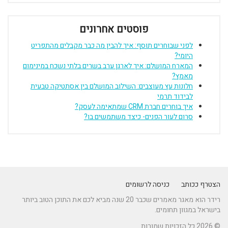
פוסטים אחרונים
לפני שבוחרים תוסף: איך להבין מה כבר מקבלים מהתפריט
היומי?
המארח המושלם: איך לארגן ערב בשרים בלתי נשכח במינימום
מאמץ?
חלונות עץ מעוצבים: השילוב המושלם בין אסתטיקה טבעית
לבידוד תרמי
איך בוחרים חברת CRM שמתאימה לעסק?
סרום לעור הפנים- כיצד משתמשים בו?
הצטרף ככותב
כניסה לרשומים
רידר הוא מאגר מאמרים שכבר 20 שנה מביא לכם את התוכן הטוב ביותר
בישראל במגוון תחומים.
© 2026 כל הזכויות שמורות