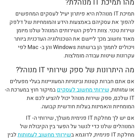
מהו תמיכת IT מנוהלת?
תמיכת IT מנוהלת היא פיתרון יעיל לעסקים המחפשים
להפוך את עסקיהם באמצעות הידע והמומחיות של דלפק
שירות טכני. צוות דלפק השירותים המנוהל שלנו מיומן
מאוד וחשוב מכך ליישם את הטכנולוגיה העדכנית ביותר
ויכולים לתמוך הן ברשתות Windows והן ב- Mac לפי
עקרונות שיטות עבודה מומלצות.
מה היתרונות של ספק שירותי IT מנוהל?
אם אתם חברות קטנות ובינוניות המעוניינות בעלי מפעלים
או עמותות,
שירותי מחשוב לעסקים
במיקור חוץ במערכת ה-
IT שלכם, ספק שירות מנוהל יכול להציע לכם את
המומחיות והאמינות בעלות חודשית קבועה.
אם יש לך מחלקת IT פנימית משלך, שירותי ה- IT
המנוהלים שלנו כדי לגשר על הפער בין הקיבולת של
מחלקת IT פנימית, לדוגמא ב
שירותי מחשוב לעמותות
לבין