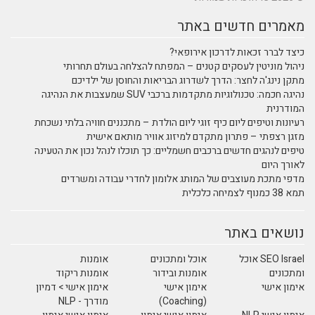
מאמרים חדשים באתר
כיצד לברר זכאות לדרכון אירופאי?
ניהול מוניטין לעסקים קטנים – המפתח להצלחה בעולם תחרותי
מתקן נינג'ה לחצר: הדרך לשדרוג הבריאות והחוסן של ילדיכם
נהיגה חכמה: טכנולוגיות מתקדמות ברכבי SUV שמעצבות את הנהיגה
המודרנית
רעיונות וטיפים ליום כיף זוגי ליום הולדת – מתכננים חוויה בלתי נשכחת
מזגן רצפתי – פתרון מתקדם למיזוג אוויר מותאם אישית
טיפים לנהגים חדשים ברכבים חשמליים: כך תוכלו לנהל נכון את הטעינה
לאורך היום
מדפי מתכת מעוצבים של המותג אלומון לחדרי עבודה ומשרדים
תמא 38 כמנוף לצמיחה כלכלית
נושאים באתר
SEO Israel אוכל
אוכל ומתכונים
אומנות
ומתכונים
אומנות ובידור
אומנות ריקוד
אימון אישי
אימון אישי
אימון אישי > דמיון
(Coaching)
מודרך - NLP