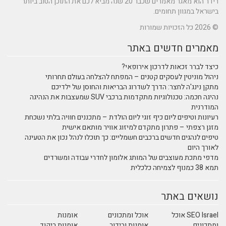
רידר הוא מאגר מאמרים שכבר 20 שנה מביא לכם את התוכן הטוב ביותר
בישראל במגוון תחומים.
© 2026 כל הזכויות שמורות
מאמרים חדשים באתר
כיצד לברר זכאות לדרכון אירופאי?
ניהול מוניטין לעסקים קטנים – המפתח להצלחה בעולם תחרותי
מתקן נינג'ה לחצר: הדרך לשדרוג הבריאות והחוסן של ילדיכם
נהיגה חכמה: טכנולוגיות מתקדמות ברכבי SUV שמעצבות את הנהיגה
המודרנית
רעיונות וטיפים ליום כיף זוגי ליום הולדת – מתכננים חוויה בלתי נשכחת
מזגן רצפתי – פתרון מתקדם למיזוג אוויר מותאם אישית
טיפים לנהגים חדשים ברכבים חשמליים: כך תוכלו לנהל נכון את הטעינה
לאורך היום
מדפי מתכת מעוצבים של המותג אלומון לחדרי עבודה ומשרדים
תמא 38 כמנוף לצמיחה כלכלית
נושאים באתר
SEO Israel אוכל
אוכל ומתכונים
אומנות
ומתכונים
אומנות ובידור
אומנות ריקוד