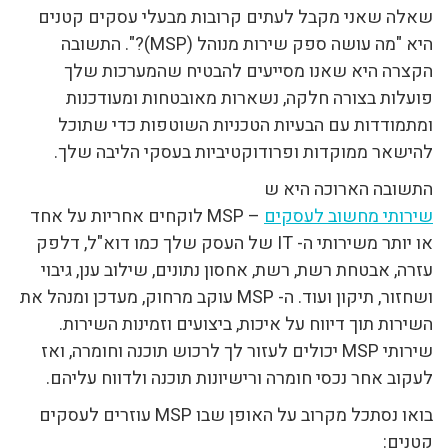
שאלה שאני מקבל לעתים קרובות מבעלי עסקים קטנים
היא "מה עושה ספק שירות מנוהל (MSP)?". התשובה
הקצרה היא שאנו מסייעים להבטיח שהמערכות שלך
פועלות בצורה חלקה, נשארות מאובטחות ומעודכנות
ומתמודדות עם הבעיות הטכניות השוטפות כדי שתוכל
להישאר ממוקדות ופרודוקטיביות בעסקי הליבה שלך.
התשובה הארוכה היא ש
שירותי מחשוב לעסקים
– MSP לוקחים אחריות על אחד
או יותר משירותי ה- IT של העסק שלך כמו דוא"ל, דלפק
עזרה, אבטחת רשת, רשת, אחסון נתונים, שילוב ענן, גיבוי
ושחזור, תיקון ועוד. ה- MSP עוקב מרחוק, מעדכן ומנהל את
השירות תוך דיווח על איכות, ביצועים וזמינות השירות.
שירותי MSP יכולים לעזור לך לרכוש תוכנה וחומרה, ואז
לעקוב אחר נכסי חומרה ורישיונות תוכנה ולדווח עליהם.
בואו נסתכל מקרוב על האופן שבו MSP עוזרים לעסקים
קטנים: