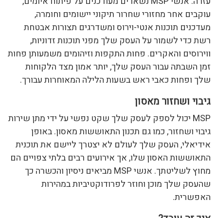
עזרה. אנשי MSP נשארים מעודכנים על פיתוח איומים,
עוקבים אחר מחזורי שחרור תיקוני יישומים וחומרה,
מעדכנים תוכנות אנטי-וירוס ומשדרגים תצורות אבטחת
רשת כדי לשמור על העסק שלך מפני תוכנות זדוניות,
ווירוסים והאקרים. פחות התקפות וזיהומים משמעותן פחות
זמן השבתה עבור העסק שלך, יותר אמון מצד הלקוחות
שלך ופחות כאבי ראש בשעות הלילה המאוחרות עבורך.
גיבוי ושחזור מאסון
MSP יכול לספק לעסק שלך שקט נפשי על ידי מתן שירות
גיבוי ושחזור, כמו גם תכנון התאוששות מאסון. באופן
אידיאלי, העסק שלך לעולם לא יצטרך ליישם את תוכנית
התאוששות האסון שלו, אך אירועים רבים בלתי צפויים הם
מחוץ לשליטתך. אנשי MSP מביאים ניסיון והכשרה כך
שהעסק שלך מוכן וחוזר לפרודוקטיביות במהירות
האפשרית.