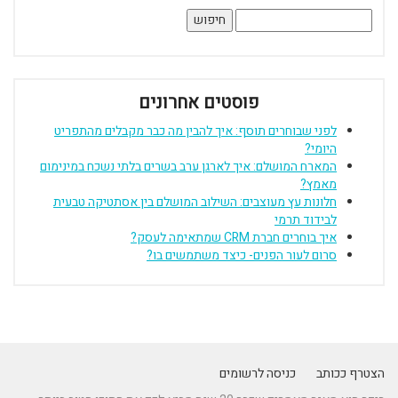
חיפוש:
פוסטים אחרונים
לפני שבוחרים תוסף: איך להבין מה כבר מקבלים מהתפריט
היומי?
המארח המושלם: איך לארגן ערב בשרים בלתי נשכח במינימום
מאמץ?
חלונות עץ מעוצבים: השילוב המושלם בין אסתטיקה טבעית
לבידוד תרמי
איך בוחרים חברת CRM שמתאימה לעסק?
סרום לעור הפנים- כיצד משתמשים בו?
הצטרף ככותב
כניסה לרשומים