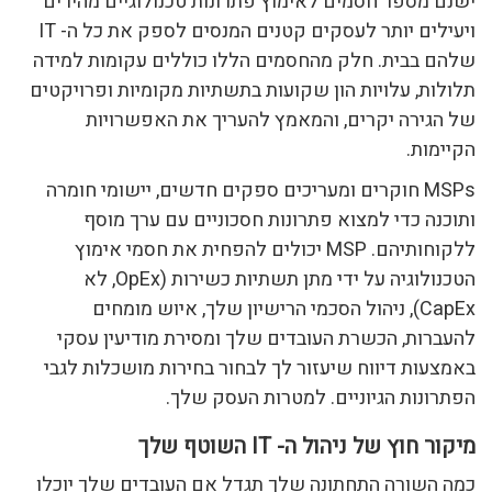
ישנם מספר חסמים לאימוץ פתרונות טכנולוגיים מהירים
ויעילים יותר לעסקים קטנים המנסים לספק את כל ה- IT
שלהם בבית. חלק מהחסמים הללו כוללים עקומות למידה
תלולות, עלויות הון שקועות בתשתיות מקומיות ופרויקטים
של הגירה יקרים, והמאמץ להעריך את האפשרויות
הקיימות.
MSPs חוקרים ומעריכים ספקים חדשים, יישומי חומרה
ותוכנה כדי למצוא פתרונות חסכוניים עם ערך מוסף
ללקוחותיהם. MSP יכולים להפחית את חסמי אימוץ
הטכנולוגיה על ידי מתן תשתיות כשירות (OpEx, לא
CapEx), ניהול הסכמי הרישיון שלך, איוש מומחים
להעברות, הכשרת העובדים שלך ומסירת מודיעין עסקי
באמצעות דיווח שיעזור לך לבחור בחירות מושכלות לגבי
הפתרונות הגיוניים. למטרות העסק שלך.
מיקור חוץ של ניהול ה- IT השוטף שלך
כמה השורה התחתונה שלך תגדל אם העובדים שלך יוכלו