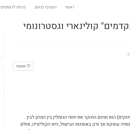
ראשי
הצטרף ככותב
כניסה לרשומים
קדמים" קולינארי וגסטרונומי
אהבתי
g – קיבה; nomia – מערכת חוקים) הוא תחום החוקר את יחסי הגומלין בין המזון לבין
מיה עוסקת אך ורק באומנות הבישול, היא הקולינריה, אולם