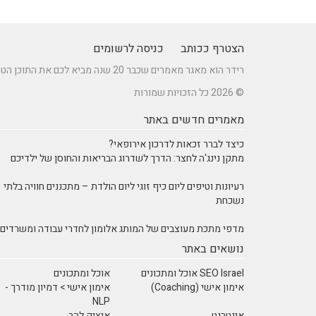
הצטרף ככותב
כניסה לרשומים
רידר הוא מאגר מאמרים שכבר 20 שנה מביא לכם את התוכן הטוב ביותר בישראל במגוון תחומים.
© 2026 כל הזכויות שמורות
מאמרים חדשים באתר
כיצד לברר זכאות לדרכון אירופאי?
מתקן נינג'ה לחצר: הדרך לשדרוג הבריאות והחוסן של ילדיכם
רעיונות וטיפים ליום כיף זוגי ליום הולדת – מתכננים חוויה בלתי
נשכחת
מדפי מתכת מעוצבים של המותג אלומון לחדרי עבודה ומשרדים
נושאים באתר
SEO Israel אוכל ומתכונים
אוכל ומתכונים
אימון אישי (Coaching)
אימון אישי > דמיון מודרך -
NLP
אינטרנט
איציק להב