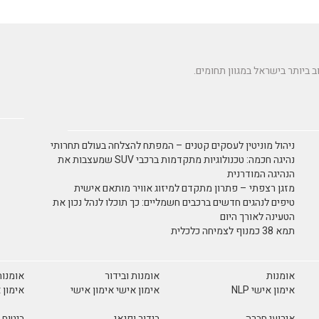
ניהול מוניטין לעסקים קטנים – המפתח להצלחה בעולם תחרותי
נהיגה חכמה: טכנולוגיות מתקדמות ברכבי SUV שמעצבות את
הנהיגה המודרנית
מזגן רצפתי – פתרון מתקדם למיזוג אוויר מותאם אישית
טיפים לנהגים חדשים ברכבים חשמליים: כך תוכלו לנהל נכון את
הטעינה לאורך היום
תמא 38 כמנוף לצמיחה כלכלית
אומנות
אומנות ובידור
אומנות
אימון אישי NLP
אימון אישי אימון אישי
אימון 
אירועי חברה
בידור ופנאי
ביטוח