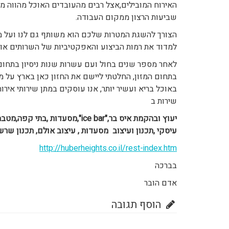
האירוח המובילים,אצל רבים מהעובדים האוכל מהווה מ
שביעות הרצון ממקום העבודה.
הצורך להשגת המטרות שלכם הוא משותף גם לנו ועל מנת
למדוד את רמות הביצוע והאפקטיביות של השרותים אותם
לאחר מספר שנים בחול ועם עשרות שנות ניסיון בתחום
בתחום המזון, החלטתי ליישם את החזון כאן בארץ על מ
באוכל בריא ועשיר יותר, אנו עוסקים במתן שירותי אירוח,
שירות ב
יעוץ ובהקמת איס בר,"ice bar",מסע
עיסקי ,תכנון ועיצוב מסעדות , עיצוב אולם, תכנון שרש
http://huberheights.co.il/rest-index.htm
בברכה
אדם הובר
הוסף תגובה