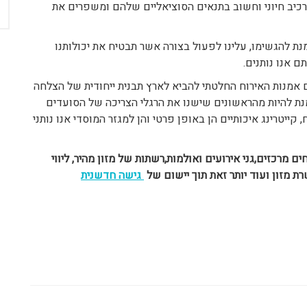
רכיב חיוני וחשוב בתנאים הסוציאליים שלהם ומשפרים את
 להגשימו, עלינו לפעול בצורה אשר תבטיח את יכולותנו
 אנו נותנים.
 אמנות האירוח החלטתי להביא לארץ תבנית ייחודית של הצלחה
נת להיות מהראשונים שישנו את הרגלי הצריכה של הסועדים
 קייטרינג איכותיים הן באופן פרטי והן למגזר המוסדי אנו נותני
דות ,בתי קפה,מטבחים מרכזים,גני אירועים ואולמות,רשתות של מזון מהיר, ליווי
רת מזון
ועוד יותר זאת
תוך יישום של
גישה חדשנית