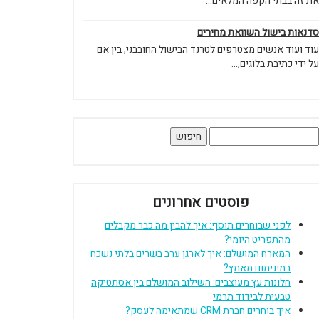
את זה בבתי הקפה המלאים...
סדנאות בישול השוואת מחירים
עוד ועוד אנשים מצטרפים לטרנד הבישול החובבני, בין אם
על ידי כתיבת בלוגים,...
יפוש:
פוסטים אחרונים
לפני שבוחרים תוסף: איך להבין מה כבר מקבלים
מהתפריט היומי?
המארח המושלם: איך לארגן ערב בשרים בלתי נשכח
במינימום מאמץ?
חלונות עץ מעוצבים: השילוב המושלם בין אסתטיקה
טבעית לבידוד תרמי
איך בוחרים חברת CRM שמתאימה לעסק?