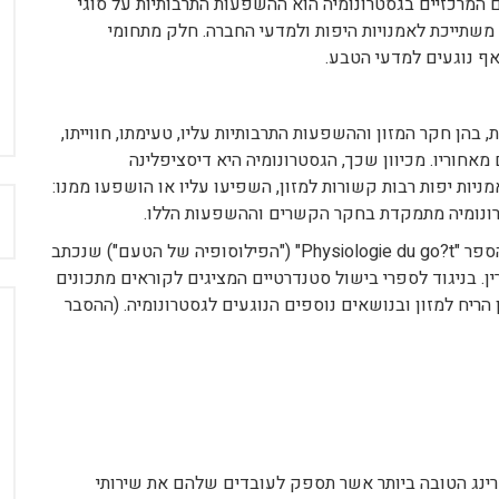
מרכזיים בגסטרונומיה הוא ההשפעות התרבותיות על סוגי
יה משתייכת לאמנויות היפות ולמדעי החברה. חלק מתחומי
אף נוגעים למדעי הטבע.
 בהן חקר המזון וההשפעות התרבותיות עליו, טעימתו, חווייתו,
מאחוריו. מכיוון שכך, הגסטרונומיה היא דיסציפלינה
ניות יפות רבות קשורות למזון, השפיעו עליו או הושפעו ממנו:
ח
סטרונומיה מתמקדת בחקר הקשרים וההשפעות הללו.
אחד מהחיבורים הראשונים שעסקו בגסטרונומיה היה הספר "Physiologie du go?t" ("הפילוסופיה של הטעם") שנכתב
יאנט סבארין. בניגוד לספרי בישול סטנדרטיים המציגים לקוראים מתכונים
הריח למזון ובנושאים נוספים הנוגעים לגסטרונומיה. (ההסבר
ינג הטובה ביותר אשר תספק לעובדים שלהם את שירותי