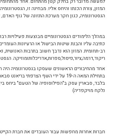
למעשה מדובר רק בחלק קטן מהתחום. אחד מהתחומים ה
המזון, צורת הכנתו והיחס אליו. מבחינה זו, הגסטרונומ
הגסטרונומיה, כגון חקר מערכת התזונה של גוף האדם, 
במהלך הלימודים הגסטרונומיים מבוצעות פעילויות רבות,
כתיבה עליו והבנת שיטות הבישול או הרעיונות העומדים 
רב-תחומית. המזון הוא נדבך חשוב בתרבות האנושית, ואמ
ריקוד,דרמה,ציור,פיסול,ספרות,אדריכלותומוזיקה. הג
בתחילת המאה ה-19 על ידי השף הצרפתי בר
בלבד, סבארין עסק ב"הפילוסופיה של הטעם" ביחס בין 
נלקח מויקפדיה)
חברות אחרות מחפשות עבור העובדים את חברת הקייטר