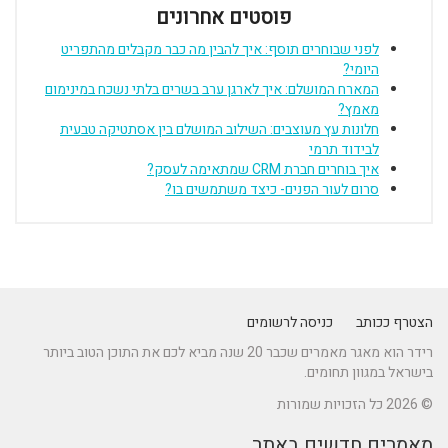
פוסטים אחרונים
לפני שבוחרים תוסף: איך להבין מה כבר מקבלים מהתפריט
היומי?
המארח המושלם: איך לארגן ערב בשרים בלתי נשכח במינימום
מאמץ?
חלונות עץ מעוצבים: השילוב המושלם בין אסתטיקה טבעית
לבידוד תרמי
איך בוחרים חברת CRM שמתאימה לעסק?
סרום לעור הפנים- כיצד משתמשים בו?
הצטרף ככותב
כניסה לרשומים
רידר הוא מאגר מאמרים שכבר 20 שנה מביא לכם את התוכן הטוב ביותר
בישראל במגוון תחומים.
© 2026 כל הזכויות שמורות
מאמרים חדשים באתר