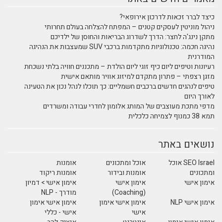
כיצד לברר זכאות לדרכון אירופאי?
ניהול מוניטין לעסקים קטנים – המפתח להצלחה בעולם תחרותי
מתקן נינג'ה לחצר: הדרך לשדרוג הבריאות והחוסן של ילדיכם
נהיגה חכמה: טכנולוגיות מתקדמות ברכבי SUV שמעצבות את הנהיגה
המודרנית
רעיונות וטיפים ליום כיף זוגי ליום הולדת – מתכננים חוויה בלתי נשכחת
מזגן רצפתי – פתרון מתקדם למיזוג אוויר מותאם אישית
טיפים לנהגים חדשים ברכבים חשמליים: כך תוכלו לנהל נכון את הטעינה
לאורך היום
מדפי מתכת מעוצבים של המותג אלומון לחדרי עבודה ומשרדים
תמא 38 כמנוף לצמיחה כלכלית
נושאים באתר
SEO Israel אוכל
אוכל ומתכונים
אומנות
ומתכונים
אומנות ובידור
אומנות ריקוד
אימון אישי
אימון אישי
אימון אישי > דמיון
(Coaching)
מודרך - NLP
אימון אישי NLP
אימון אישי אימון
אימון אישי אימון
אישי
אישי - כללי