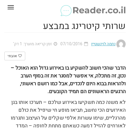
Toggle
gation
שרותי קיטרינג במבצע
נחמה לוינשטיין
07/10/2016
זמן קריאה מוערך: 1 דק'
אהבתי
הדבר שהכי חשוב להשקיע בו באירוע גדול הוא האוכל –
נכון, זה מתכלה, אי אפשר למסגר את זה בסוף הערב
ולהראות בבוא היום לנכדים, אבל כמו רושם ראשוני,
הרגעים הראשונים הם תמיד הקובעים.
לא משנה כמה תשקיעו באירוע שלכם – תערכו אותו בגן
האירועים הכי נחשב, תביאו מופע חי שיפיל את כולם
מהרגליים, שימו עשרות אלפי שקלים על העיצוב ותגרמו
לאורחים להזיל דמעה כשאתם מתחת לחופה – המדד