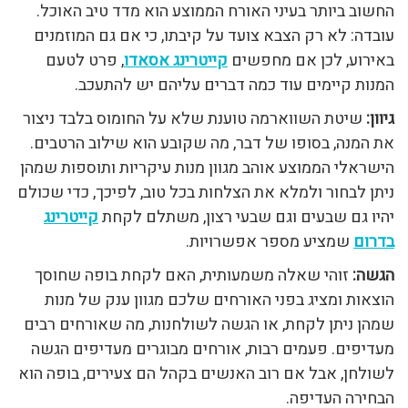
החשוב ביותר בעיני האורח הממוצע הוא מדד טיב האוכל.
עובדה: לא רק הצבא צועד על קיבתו, כי אם גם המוזמנים
באירוע, לכן אם מחפשים
קייטרינג אסאדו
, פרט לטעם
המנות קיימים עוד כמה דברים עליהם יש להתעכב.
גיוון:
שיטת השווארמה טוענת שלא על החומוס בלבד ניצור
את המנה, בסופו של דבר, מה שקובע הוא שילוב הרטבים.
הישראלי הממוצע אוהב מגוון מנות עיקריות ותוספות שמהן
ניתן לבחור ולמלא את הצלחות בכל טוב, לפיכך, כדי שכולם
יהיו גם שבעים וגם שבעי רצון, משתלם לקחת
קייטרינג
בדרום
שמציע מספר אפשרויות.
הגשה:
זוהי שאלה משמעותית, האם לקחת בופה שחוסך
הוצאות ומציג בפני האורחים שלכם מגוון ענק של מנות
שמהן ניתן לקחת, או הגשה לשולחנות, מה שאורחים רבים
מעדיפים. פעמים רבות, אורחים מבוגרים מעדיפים הגשה
לשולחן, אבל אם רוב האנשים בקהל הם צעירים, בופה הוא
הבחירה העדיפה.