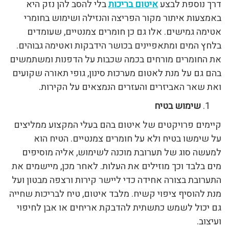
דרך נוספת לבצע
איטום בריכות
בלי להסב להן נזק היא
באמצעות איתור מקור הפריצה והנזילה ושימוש בחומרי
אטימה גמישים. אלו גם כן חומרים צמנטיים, שעומדים
בלחץ המים ומתאפיינים בכושר הידבקות ואטימה גבוהים.
את החומרים מורחים בכמה שכבות על הדפנות ומשתמשים
בהם גם על מנת לאטום מערכות סינון, גופי תאורה שקועים
ואת שאר האביזרים והעזרים הנמצאים על הקירות.
שימוש בטיח
קיימים פרויקטים של איטום בהם בעלי המקצוע ממליצים
על שימשו בטיח ולא על חומרים צמנטיים. הטיח הוא
למעשה סוג של תערובת מוכנה לשימוש, אליה מוסיפים
מים בלבד וכך מוזילים את העלות. לאחר מכן, מיישמים את
התערובת בצורה אחידה כדי ליישר קירות ורצפה מבטון ועל
מנת להוסיף ציפוי קשיח. מלבד איטום, טיח לבריכות שחייה
גם יכול לשמש כתשתית להדבקת אריחים או אבן לחיפוי
ועיצוב.