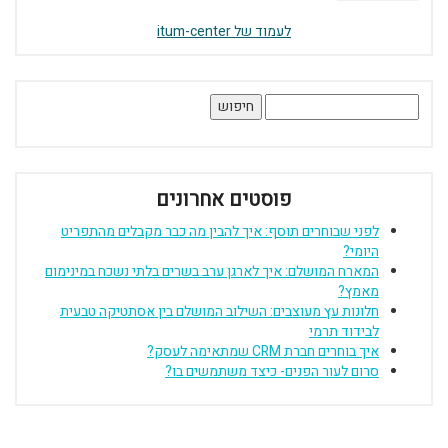
לעמוד של itum-center
חיפוש:
פוסטים אחרונים
לפני שבוחרים תוסף: איך להבין מה כבר מקבלים מהתפריט
היומי?
המארח המושלם: איך לארגן ערב בשרים בלתי נשכח במינימום
מאמץ?
חלונות עץ מעוצבים: השילוב המושלם בין אסתטיקה טבעית
לבידוד תרמי
איך בוחרים חברת CRM שמתאימה לעסק?
סרום לעור הפנים- כיצד משתמשים בו?