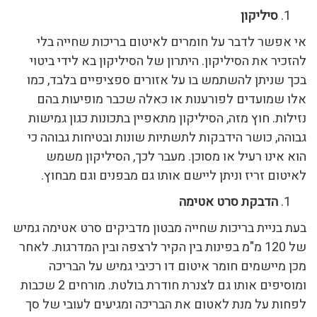
סיליקון
אי אפשר לדבר על חומרים לאיטום בריכות שחייה בלי
להזכיר את הסיליקון. היתרון של הסיליקון בא לידי ביטוי
בכך שניתן להשתמש בו על אזורים ספציפיים בלבד, כמו
אלו שמועדים לפורענות או כאלה שכבר מופיעות בהם
נזילות. חוץ מזה, הסיליקון מתאפיין בתכונות כגון גמישות
גבוהה, כושר הידבקות לתשתיות שונות ובטיחות גבוהה כי
הוא אינו רעיל או מסוכן. מעבר לכך, הסיליקון משמש
לאיטום זריז וניתן ליישם אותו גם מבפנים וגם מבחוץ.
הדבקת סרט אטימה
בעת בניית בריכות שחייה מבטון מדביקים סרט אטימה גמיש
של 120 מ"מ בפינות בין הקיר לרצפה ובין המדרגות. לאחר
מכן מיישמים חומר איטום דו רכיבי גמיש על הבריכה
ומוסיפים אותו גם לצנרת חודרת בולטת. מורחים 2 שכבות
לפחות על מנת לאטום את הבריכה ומגיעים לעובי של סך