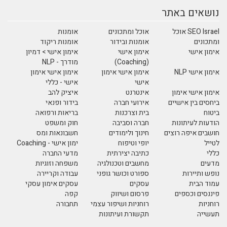
נושאים באתר
SEO Israel אוכל
אוכל ומתכונים
אומנות
ומתכונים
אומנות ובידור
אומנות ריקוד
אימון אישי
אימון אישי
אימון אישי > דמיון
(Coaching)
מודרך - NLP
אימון אישי NLP
אימון אישי אימון
אימון אישי אימון
אישי
אישי - כללי
אימון אישי אימון
אינטרנט
איציק להב
ביחסים בין אישיים
אירועי חברה
בידור ופנאי
ביטוח
בית וצרכנות
בריאות ורפואה
הודעות לעיתונות
חברה וסביבה
חוק ומשפט
חושבים איפה רוצים
חינוך ולימודים
חשבונאות ומס
לטייל
יופי וטיפוח
ימון אישי - Coaching
כללי
כתיבה יצירתית
מדעי החברה
מדעים
מחשבים וטכנולגיה
משפחה וזוגיות
נופש ותיירות
ספורט וכושר גופני
עבודה וקריירה
עמוד הבית
עסקים
עסקים אימון עסקי
פיננסים וכספים
פרסום ושיווק
קפה
רוחניות
רוחניות ושיפור עצמי
תחבורה
תעשייה
תקשורת ועיתונות