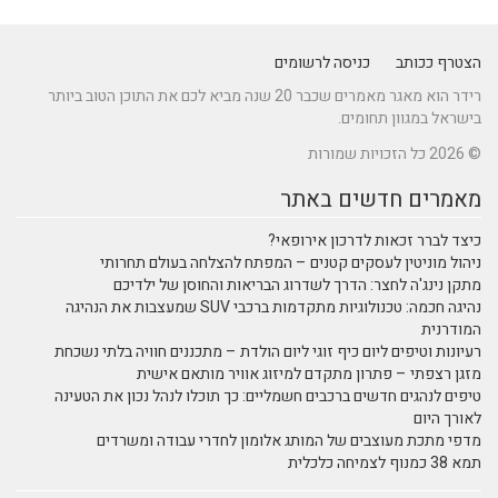
הצטרף ככותב
כניסה לרשומים
רידר הוא מאגר מאמרים שכבר 20 שנה מביא לכם את התוכן הטוב ביותר
בישראל במגוון תחומים.
© 2026 כל הזכויות שמורות
מאמרים חדשים באתר
כיצד לברר זכאות לדרכון אירופאי?
ניהול מוניטין לעסקים קטנים – המפתח להצלחה בעולם תחרותי
מתקן נינג'ה לחצר: הדרך לשדרוג הבריאות והחוסן של ילדיכם
נהיגה חכמה: טכנולוגיות מתקדמות ברכבי SUV שמעצבות את הנהיגה
המודרנית
רעיונות וטיפים ליום כיף זוגי ליום הולדת – מתכננים חוויה בלתי נשכחת
מזגן רצפתי – פתרון מתקדם למיזוג אוויר מותאם אישית
טיפים לנהגים חדשים ברכבים חשמליים: כך תוכלו לנהל נכון את הטעינה
לאורך היום
מדפי מתכת מעוצבים של המותג אלומון לחדרי עבודה ומשרדים
תמא 38 כמנוף לצמיחה כלכלית