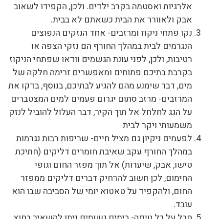
אלרגיות ואסטמה בקרב ילדים. ולכן, הקפידו לשאוב
אבק ולאוורר את הבית כשאתם לא בבית.
נקו פתחי ניקוז ומרזבים- אחד הנזקים הנפוצים
הנגרמים לבית במהלך החורף הם נזקי הצפה או
רטיבות, ולכן, לפני עונת הגשמים וודאו שפתחי הניקוז
בקרבת בתיכם פתוחים ומאפשרים זרימה חלקה של
מים, דבר שימנע מהם להגיע לבתיכם, בנוסף, בדקו את
המרזבים- מרזב סתום יגרום פעמים למים המצטברים
על הגג לחלחל אל תוך הקיר, דבר העלול להוביל לנזק
משמעותי ויקר לבית
לפעמים ניקיון גם מציל חיים- שריפות רבות נגרמות
במהלך החורף עקב שאיבת חומרים דליקים (חתיכת
טישו, אבק, שיערות) אל תוך מפזר החום וגופי
החימום, לכן חשוב להרחיק דברים דליקים ממפזר
החום, ולהקפיד על טאטוא יומי של הסביבה שבו הוא
עובד.
חבל על כל טיפה- בימים גשומים ניתן להשאיר בחוץ