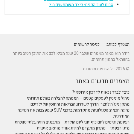
סרום לעור הפנים- כיצד משתמשים בו?
הצטרף ככותב
כניסה לרשומים
רידר הוא מאגר מאמרים שכבר 20 שנה מביא לכם את התוכן הטוב ביותר
בישראל במגוון תחומים.
© 2026 כל הזכויות שמורות
מאמרים חדשים באתר
כיצד לברר זכאות לדרכון אירופאי?
ניהול מוניטין לעסקים קטנים – המפתח להצלחה בעולם תחרותי
מתקן נינג'ה לחצר: הדרך לשדרוג הבריאות והחוסן של ילדיכם
נהיגה חכמה: טכנולוגיות מתקדמות ברכבי SUV שמעצבות את הנהיגה
המודרנית
רעיונות וטיפים ליום כיף זוגי ליום הולדת – מתכננים חוויה בלתי נשכחת
מזגן רצפתי – פתרון מתקדם למיזוג אוויר מותאם אישית