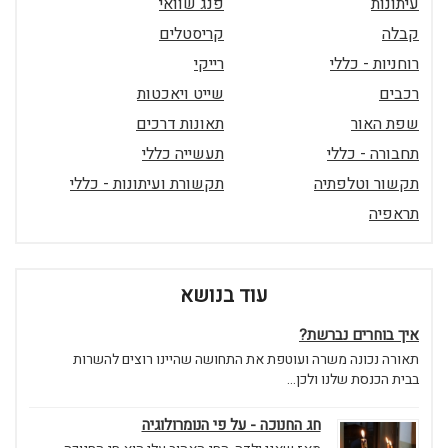
עיתונות
פנג שוואי
קבלה
קריסטלים
רוחניות - כללי
רייקי
רכבים
שייט ויאכטות
שפת האור
תאונות דרכים
תחבורה - כללי
תעשייה כללי
תקשור וטלפתיה
תקשורת ועיתונות - כללי
תראפיה
עוד בנושא
איך בוחרים נברשת?
תאורה נכונה משרה ועוטפת את התחושה שהיינו רוצים להשרות
בבית הכנסת שלנו ולכן...
חג החנוכה - על פי הנומרולוגיה