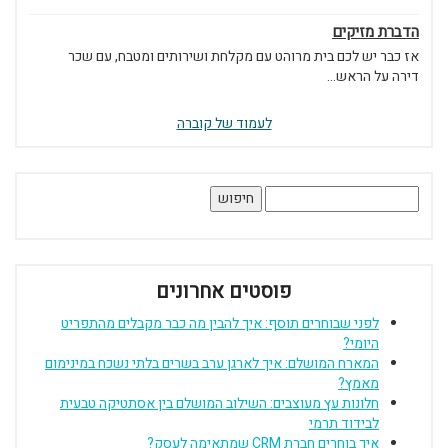
הדברת מזיקים
אז כבר יש לכם בית מרוהט עם מקלחת ושירותים ומטבח, עם שכר
דירה על הראש...
לעמוד של קוברה
חיפוש:
פוסטים אחרונים
לפני שבוחרים תוסף: איך להבין מה כבר מקבלים מהתפריט
היומי?
המארח המושלם: איך לארגן ערב בשרים בלתי נשכח במינימום
מאמץ?
חלונות עץ מעוצבים: השילוב המושלם בין אסתטיקה טבעית
לבידוד תרמי
איך בוחרים חברת CRM שמתאימה לעסק?