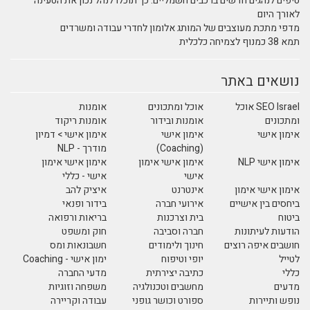
טיפים לנהגים חדשים ברכבים חשמליים: כך תוכלו לנהל נכון את הטעינה
לאורך היום
מדפי מתכת מעוצבים של המותג אלומון לחדרי עבודה ומשרדים
תמא 38 כמנוף לצמיחה כלכלית
נושאים באתר
SEO Israel אוכל
אוכל ומתכונים
אומנות
ומתכונים
אומנות ובידור
אומנות ריקוד
אימון אישי
אימון אישי
אימון אישי > דמיון
(Coaching)
מודרך - NLP
אימון אישי NLP
אימון אישי אימון
אימון אישי אימון
אישי
אישי - כללי
אימון אישי אימון
אינטרנט
איציק להב
ביחסים בין אישיים
אירועי חברה
בידור ופנאי
ביטוח
בית וצרכנות
בריאות ורפואה
הודעות לעיתונות
חברה וסביבה
חוק ומשפט
חושבים איפה רוצים
חינוך ולימודים
חשבונאות ומס
לטייל
יופי וטיפוח
ימון אישי - Coaching
כללי
כתיבה יצירתית
מדעי החברה
מדעים
מחשבים וטכנולגיה
משפחה וזוגיות
נופש ותיירות
ספורט וכושר גופני
עבודה וקריירה