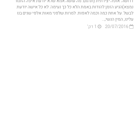
דרושה: אופה יצירתית (תרגום: מה עושה אמא שלא יודעת איפה התנור
נמצא)הגיע הזמן להודות באמת הלא כל כך נעימה: לא כל אישה יודעת
לבשל. על אחת כמה וכמה לאפות. למרות שלפני מאות אלפי שנים בנו
עלינו, המין הנשי,...
20/07/2016
1 דק'