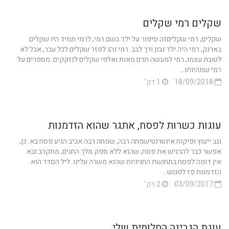
שקלים רמי שקלים
שקלים, רמי שקליםזה סיפור על ילד בשם רמי, לרמי תמיד היו שקלים
בארנק, רמי היה ילד נבון ורך לבב. רמי נהג לפזר שקלים לכל עבר, אבל לא
לטובת עצמו, רמי למעשה תרם מאות ואלפי שקלים לנזקקים. מספרים על
רמי שמהיותו...
18/09/2018
1 דק'
עוגות כשרות לפסח, אתגר שהוא הזדמנות
נגב ייעוץ ופיקוח אינטרנטישמחה רבה, שמחה רבה אביב הגיע פסח בא. כן,
אפשר כבר להרגיש את פסח, שהוא ללא ספק מלך החגים, מתקרב ובא.
אין דומה לפסח בתחושת החגיגיות שהוא משרה עלינו. ליל הסדר הוא
הזדמנות פז לפגוש...
03/09/2017
2 דק'
עוגת הגבינה החלומית שלי