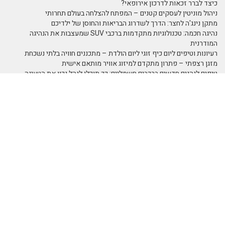
כיצד לברר זכאות לדרכון אירופאי?
ניהול מוניטין לעסקים קטנים – המפתח להצלחה בעולם תחרותי
מתקן נינג'ה לחצר: הדרך לשדרוג הבריאות והחוסן של ילדיכם
נהיגה חכמה: טכנולוגיות מתקדמות ברכבי SUV שמעצבות את הנהיגה
המודרנית
רעיונות וטיפים ליום כיף זוגי ליום הולדת – מתכננים חוויה בלתי נשכחת
מזגן רצפתי – פתרון מתקדם למיזוג אוויר מותאם אישית
טיפים לנהגים חדשים ברכבים חשמליים: כך תוכלו לנהל נכון את הטעינה
לאורך היום
מדפי מתכת מעוצבים של המותג אלומון לחדרי עבודה ומשרדים
תמא 38 כמנוף לצמיחה כלכלית
נושאים באתר
SEO Israel אוכל
אוכל ומתכונים
אומנות
ומתכונים
אומנות ובידור
אומנות ריקוד
אימון אישי
אימון אישי
אימון אישי > דמיון
(Coaching)
מודרך - NLP
אימון אישי NLP
אימון אישי אימון
אימון אישי אימון
אישי
אישי - כללי
אימון אישי אימון
אינטרנט
איציק להב
ביחסים בין אישיים
אירועי חברה
בידור ופנאי