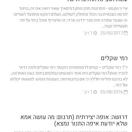
איי.וי.טקסט - פתרונות תוכן מתקדמיםאיך שאני רואה את זה, בניגוד
לגרסה הצבאית בה הכול מתחלק לשלוש, העולם דווקא מתפצל לשניים:
זה שבעד עופרה חזה ונגד ירדנה ארזי, זה שיעדיף אוכל ביתי על פני
תעשייתי וקנוי,...
25/05/2017
1 דק'
רמי שקלים
ד"ר רמי שקלים – קווים לדמותומיהו דוקטור רמי שקלים ולמה כדאי
להכיר אותו?רמי שקלים הינו אחד האנשים הבולטים ביותר בעת האחרונה,
לא בהיבט פוליטי חלילה כי אם בהיבטרוחני, העצמת הנפש. למעשה יכולתו
של רמי...
05/08/2016
1 דק'
דרושה: אופה יצירתית (תרגום: מה עושה אמא
שלא יודעת איפה התנור נמצא)