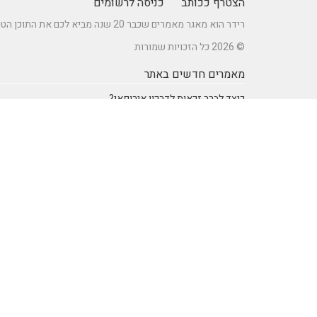
הצטרף ככותב
כניסה לרשומים
רידר הוא מאגר מאמרים שכבר 20 שנה מביא לכם את התוכן הטוב ביותר בישראל במגוון תחומים.
© 2026 כל הזכויות שמורות
מאמרים חדשים באתר
כיצד לברר זכאות לדרכון אירופאי?
מתקן נינג'ה לחצר: הדרך לשדרוג הבריאות והחוסן של ילדיכם
רעיונות וטיפים ליום כיף זוגי ליום הולדת – מתכננים חוויה בלתי
נשכחת
מדפי מתכת מעוצבים של המותג אלומון לחדרי עבודה ומשרדים
נושאים באתר
SEO Israel אוכל ומתכונים
אוכל ומתכונים
אימון אישי (Coaching)
אימון אישי > דמיון מודרך -
NLP
אינטרנט
איציק להב
בריאות ורפואה
הודעות לעיתונות
חשבונאות ומס
יופי וטיפוח
מדעים
מחשבים וטכנולגיה