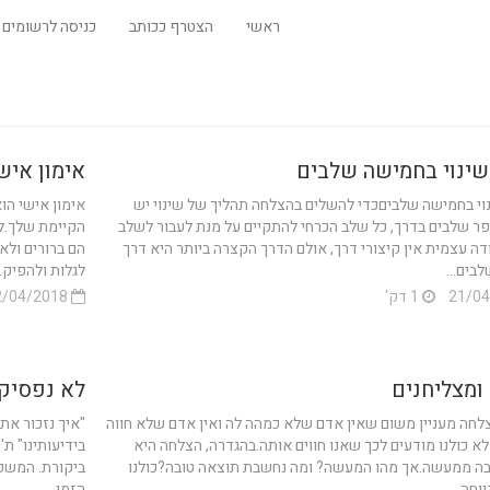
ראשי
הצטרף ככותב
כניסה לרשומים
שינוי בחמישה שלבים
אימון אישי - ing
וי בחמישה שלביםכדי להשלים בהצלחה תהליך של שינוי יש
אימון אישי הו
ר שלבים בדרך, כל שלב הכרחי להתקיים על מנת לעבור לשלב
הקיימת שלך.לכ
דה עצמית אין קיצורי דרך, אולם הדרך הקצרה ביותר היא דרך
הם ברורים ולא
בים...
לגלות ולהפיק..
1 דק'
02/04/2018
ומצליחנים
לא נפסיק
חה מעניין משום שאין אדם שלא כמהה לה ואין אדם שלא חווה
"איך נזכור את
לא כולנו מודעים לכך שאנו חווים אותה.בהגדרה, הצלחה היא
בידיעותינו" ת
בה ממעשה.אך מהו המעשה? ומה נחשבת תוצאה טובה?כולנו
ביקורת. המשפט
וחה...
הזמן...