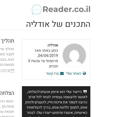
התכנים של אודליה
תהליך 
אודליה
תהליך שינ
כותב באתר מאז
לעבור מספ
04/04/2019,
הבא, בעבו
פרסמתי עד עכשיו 5
חמשת השל
תכנים.
21/04/2018
האתר שלי
צרו קשר
הייעוד שלי הוא אימון אנשים להצלחה,
הצלחה 
לאושר ולהגשמה עצמית. לעזור לכל אדם
נושא ההצל
הרוצה לשפר את איכות חייו, להעצים ולחזק
אותה.אך, 
אותו, לתמוך וללוות אותו, בדרך להצלחותיו
תוצאה טו
האישיות, אושרו ומימוש ייעודו שלו. לעזור
מעריכים רו