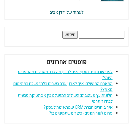
לעמוד של ירדן אביב
חיפוש:
פוסטים אחרונים
לפני שבוחרים תוסף: איך להבין מה כבר מקבלים מהתפריט
היומי?
המארח המושלם: איך לארגן ערב בשרים בלתי נשכח במינימום
מאמץ?
חלונות עץ מעוצבים: השילוב המושלם בין אסתטיקה טבעית
לבידוד תרמי
איך בוחרים חברת CRM שמתאימה לעסק?
סרום לעור הפנים- כיצד משתמשים בו?