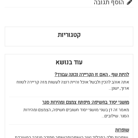
הוסף תגובה
קטגוריות
עוד בנושא
להיות שף , האם זו הקריירה נכונה עבורך?
אתה אוהב להכין ולבשל אוכל והיית רוצה לעשות מזה קריירה לטווח
ארוך, ישנן...
מושגי יסוד בחשיפה: מיפתח צמצם ומהירות סגר
מאמר זה דן בשני מושגי יסוד חשובים חשיפה, הצמצם ומהירות
הסגר. שילובים...
שופרות
שופרות חלק בתהליך יצור השופרותהשופר חתיכה מוזרה המעובדת