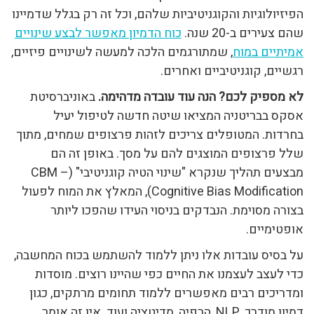
הפיזיולוגיות והקוגניטיביות שלהם, וכל זה רק בגלל שדמיינו
שהם צעירים ב-20 שנה.
כוח הדמיון מאפשר לבצע שינויים
אמיתיים במוח
, שמתורגמים הלכה למעשה לשינויים פיזיים,
רגשיים, קוגניטיביים ואחרים.
לא מספיק לכם? הנה עוד עובדה מדהימה.
באוניברסיטת
אסקס בבריטניה המציאו שיטה חדשה לטיפול יעיל
בחרדות. המטופלים צריכים לזהות פרצופים שמחים, מתוך
שלל פרצופים המוצגים להם על מסך. באופן זה הם
מבצעים תהליך שנקרא "שינוי הטיה קוגניטיבי" (CBM –
Cognitive Bias Modification), המאלץ את המוח לפעול
בצורה מסוימת. הנבדקים בניסוי העידו שהפכו ליותר
אופטימיים.
על בסיס עובדות אלו ניתן ללמוד להשתמש בכוח המחשבה,
כדי לעצב לעצמנו את החיים כפי שהיינו רוצים. מוסדות
ומדריכים רבים מאפשרים ללמוד תחומים מרתקים, כגון
דמיון מודרך, NLP, הרפיה, מדיטציה ועוד. אין זה אומר