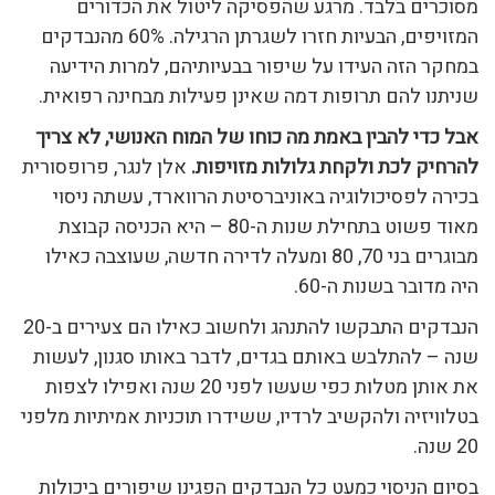
מסוכרים בלבד. מרגע שהפסיקה ליטול את הכדורים
המזויפים, הבעיות חזרו לשגרתן הרגילה. 60% מהנבדקים
במחקר הזה העידו על שיפור בבעיותיהם, למרות הידיעה
שניתנו להם תרופות דמה שאינן פעילות מבחינה רפואית.
אבל כדי להבין באמת מה כוחו של המוח האנושי, לא צריך
להרחיק לכת ולקחת גלולות מזויפות.
אלן לנגר, פרופסורית
בכירה לפסיכולוגיה באוניברסיטת הרווארד, עשתה ניסוי
מאוד פשוט בתחילת שנות ה-80 – היא הכניסה קבוצת
מבוגרים בני 70, 80 ומעלה לדירה חדשה, שעוצבה כאילו
היה מדובר בשנות ה-60.
הנבדקים התבקשו להתנהג ולחשוב כאילו הם צעירים ב-20
שנה – להתלבש באותם בגדים, לדבר באותו סגנון, לעשות
את אותן מטלות כפי שעשו לפני 20 שנה ואפילו לצפות
בטלוויזיה ולהקשיב לרדיו, ששידרו תוכניות אמיתיות מלפני
20 שנה.
בסיום הניסוי כמעט כל הנבדקים הפגינו שיפורים ביכולות