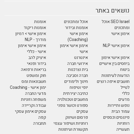
נושאים באתר
SEO Israel אוכל
אוכל ומתכונים
אומנות
ומתכונים
אומנות ובידור
אומנות ריקוד
אימון אישי
אימון אישי
אימון אישי > דמיון
(Coaching)
מודרך - NLP
אימון אישי NLP
אימון אישי אימון
אימון אישי אימון
אישי
אישי - כללי
אימון אישי אימון
אינטרנט
איציק להב
ביחסים בין אישיים
אירועי חברה
בידור ופנאי
ביטוח
בית וצרכנות
בריאות ורפואה
הודעות לעיתונות
חברה וסביבה
חוק ומשפט
חושבים איפה רוצים
חינוך ולימודים
חשבונאות ומס
לטייל
יופי וטיפוח
ימון אישי - Coaching
כללי
כתיבה יצירתית
מדעי החברה
מדעים
מחשבים וטכנולגיה
משפחה וזוגיות
נופש ותיירות
ספורט וכושר גופני
עבודה וקריירה
עמוד הבית
עסקים
עסקים אימון עסקי
פיננסים וכספים
פרסום ושיווק
קפה
רוחניות
רוחניות ושיפור עצמי
תחבורה
תעשייה
תקשורת ועיתונות