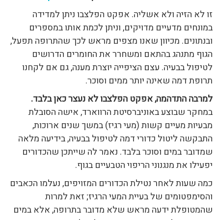
זו לא הזיה ולא אשליה. אפקט הפלצבו ניתן למדידה
במונחים מדעיים מדויקים, וניתן לכמת אותו במספרים
ובנתונים. מכיוון שאנו מצפים מראש לכך שהתרופה תפעל,
הגוף מתנהג בהתאם ומשחרר את החומרים הדרושים
לטיפול בבעיה. עצם הציפייה יוצרת מענה, גם אם לקחנו
תרופת דמה שאינה יותר ממים וסוכר.
למרבה התדהמה, אפקט הפלצבו לא נעצר כאן בלבד.
במחקר שבוצע באוניברסיטת הרווארד, אישה הסובלת
מבעיות מעיים קשות (מעי רגיז) במשך שנים ארוכות,
התבקשה ליטול כדורי דמה לטיפול בבעיה, בידיעה מלאה
שמדובר במים וסוכר בלבד. נאמר לה שייתכן שהכדורים
יפעילו את מנגנוני הריפוי הטבעיים בגוף.
כמה שעות לאחר נטילת הכדורים המזויפים, נעלמו הכאבים
והסימפטומים של בעיית המעי הרגיז; זאת למרות
שהמטופלת ידעה מראש שלא מדובר בתרופה, אלא במים