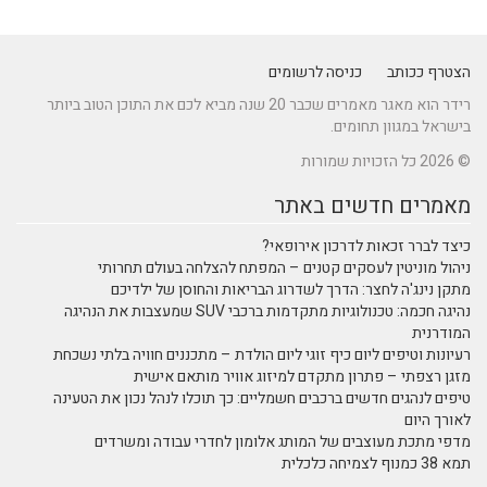
הצטרף ככותב
כניסה לרשומים
רידר הוא מאגר מאמרים שכבר 20 שנה מביא לכם את התוכן הטוב ביותר
בישראל במגוון תחומים.
© 2026 כל הזכויות שמורות
מאמרים חדשים באתר
כיצד לברר זכאות לדרכון אירופאי?
ניהול מוניטין לעסקים קטנים – המפתח להצלחה בעולם תחרותי
מתקן נינג'ה לחצר: הדרך לשדרוג הבריאות והחוסן של ילדיכם
נהיגה חכמה: טכנולוגיות מתקדמות ברכבי SUV שמעצבות את הנהיגה
המודרנית
רעיונות וטיפים ליום כיף זוגי ליום הולדת – מתכננים חוויה בלתי נשכחת
מזגן רצפתי – פתרון מתקדם למיזוג אוויר מותאם אישית
טיפים לנהגים חדשים ברכבים חשמליים: כך תוכלו לנהל נכון את הטעינה
לאורך היום
מדפי מתכת מעוצבים של המותג אלומון לחדרי עבודה ומשרדים
תמא 38 כמנוף לצמיחה כלכלית