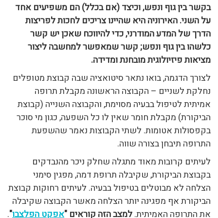
בקשר בין גוף ונפש, וכיצד (אם בכלל) הם משפיעים אחד
על השני. האירוניה היא שהיינו צריכים לחכות לפריצות
הדרך של המדע המודרני, כדי להיווכח שאכן יש קשר
כלשהו בין גוף ונפש; קשר שמאפשר למחשבה ליצור
מציאות פיזיולוגית מובחנת ומדידה.
לצורך הדגמה, בואו נתאר סיטואציה שבה קבוצת מטופלים
נחלקת לשניים – הקבוצה הראשונה מקבלת תרופה
אמיתית לטיפול בבעיה מסוימת, והקבוצה השנייה (קבוצת
הביקורת) מקבלת חומר שאין לו כל השפעה, כגון מי סוכר
בקפסולות אטומות. לשתי הקבוצות נאמר שהשפעת
התרופה תיבחן בצורה שווה.
לעיתים קרובות מאוד מתגלה שחלק ניכר מהנבדקים
בקבוצת הביקורת, שקיבלה תרופת דמה, מפגין סימני
הצלחה לא מבוטלים בטיפול בבעיה. לעיתים רחוקות קבוצת
הביקורת אף מפגינה יותר הצלחה מאשר הקבוצה שקיבלה
את התרופה האמיתית.
למצב הזה קוראים "
אפקט הפלצבו
"
.