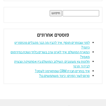
חיפוש:
פוסטים אחרונים
לפני שבוחרים תוסף: איך להבין מה כבר מקבלים מהתפריט
היומי?
המארח המושלם: איך לארגן ערב בשרים בלתי נשכח במינימום
מאמץ?
חלונות עץ מעוצבים: השילוב המושלם בין אסתטיקה טבעית
לבידוד תרמי
איך בוחרים חברת CRM שמתאימה לעסק?
סרום לעור הפנים- כיצד משתמשים בו?