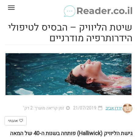
Toggle
gation
שיטת הליוויק – הבסיס לטיפולי
הידרותרפיה מודרניים
ירדן אביב
21/07/2019
זמן קריאה מוערך: 2 דק'
אהבתי
גישת הליוויק (Halliwick) פותחה בשנות ה-40 של המאה