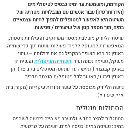
הקודמת, ומשמשת עד ימינו כבסיס לטיפולי מים
(הידרותרפיה) עבור אנשים עם מוגבלויות. מטרתה של
השיטה היא לאפשר למטופלים להפוך להיות עצמאיים
במים, תוך מספר קטן של שיעורים / פגישות.
שיטת הליוויק משלבת מספר משחקים ופעילויות נוספות,
המאפשרות למטופל ללמוד פעולות שונות תוך כדי שחייה.
באופן זה הוא משפר במקביל גם את יכולותיו – שיווי
משקל, נשימה נכונה ועוד.
השחייה הטיפולית
נעשית הן
באופן קבוצתי (חמישה עד שמונה מטופלים בקבוצה) והן
באופן פרטני, כאשר לכל מטופל/ת מוצמד מדריך.
גישת הליוויק מבוססת על עשר נקודות עיקריות (מקור: בית
איזי שפירא).
הסתגלות מנטלית
הסתגלות למצב החדש ולמעבר משהייה ביבשה לשהייה
במים: נשיפה במים, כניסה למים, ישיבה על קרקעית