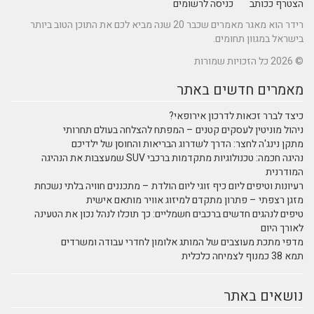
הצטרף ככותב
כניסה לרשומים
רידר הוא מאגר מאמרים שכבר 20 שנה מביא לכם את התוכן הטוב ביותר
בישראל במגוון תחומים.
© 2026 כל הזכויות שמורות
מאמרים חדשים באתר
כיצד לברר זכאות לדרכון אירופאי?
ניהול מוניטין לעסקים קטנים – המפתח להצלחה בעולם תחרותי
מתקן נינג'ה לחצר: הדרך לשדרוג הבריאות והחוסן של ילדיכם
נהיגה חכמה: טכנולוגיות מתקדמות ברכבי SUV שמעצבות את הנהיגה
המודרנית
רעיונות וטיפים ליום כיף זוגי ליום הולדת – מתכננים חוויה בלתי נשכחת
מזגן רצפתי – פתרון מתקדם למיזוג אוויר מותאם אישית
טיפים לנהגים חדשים ברכבים חשמליים: כך תוכלו לנהל נכון את הטעינה
לאורך היום
מדפי מתכת מעוצבים של המותג אלומון לחדרי עבודה ומשרדים
תמא 38 כמנוף לצמיחה כלכלית
נושאים באתר