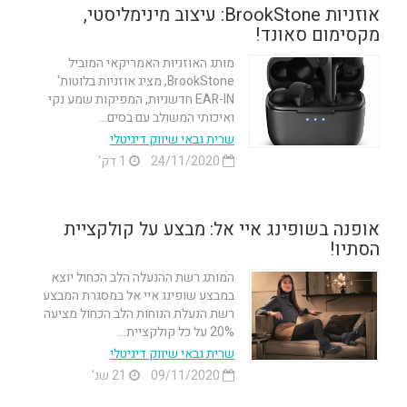
אוזניות BrookStone: עיצוב מינימליסטי,
מקסימום סאונד!
מותג האוזניות האמריקאי המוביל
BrookStone, מציג אוזניות בלוטות'
EAR-IN חדשניות, המפיקות שמע נקי
ואיכותי המשולב עם בסים...
שרית גבאי שיווק דיגיטלי
24/11/2020
1 דק'
אופנה בשופינג איי אל: מבצע על קולקציית
הסתיו!
המותג רשת ההנעלה הלב הכחול יוצא
במבצע שופינג איי אל במסגרת המבצע
רשת הנעלת הנוחות הלב הכחול מציעה
20% על כל קולקציית...
שרית גבאי שיווק דיגיטלי
09/11/2020
21 שנ'