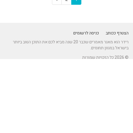
הצטרף ככותב
כניסה לרשומים
רידר הוא מאגר מאמרים שכבר 20 שנה מביא לכם את התוכן הטוב ביותר
בישראל במגוון תחומים.
© 2026 כל הזכויות שמורות
מאמרים חדשים באתר
כיצד לברר זכאות לדרכון אירופאי?
ניהול מוניטין לעסקים קטנים – המפתח להצלחה בעולם תחרותי
מתקן נינג'ה לחצר: הדרך לשדרוג הבריאות והחוסן של ילדיכם
נהיגה חכמה: טכנולוגיות מתקדמות ברכבי SUV שמעצבות את הנהיגה
המודרנית
רעיונות וטיפים ליום כיף זוגי ליום הולדת – מתכננים חוויה בלתי נשכחת
מזגן רצפתי – פתרון מתקדם למיזוג אוויר מותאם אישית
טיפים לנהגים חדשים ברכבים חשמליים: כך תוכלו לנהל נכון את הטעינה
לאורך היום