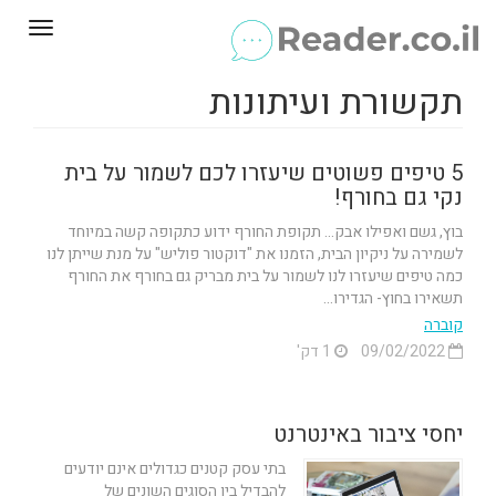
Toggle
gation
תקשורת ועיתונות
5 טיפים פשוטים שיעזרו לכם לשמור על בית
נקי גם בחורף!
בוץ, גשם ואפילו אבק... תקופת החורף ידוע כתקופה קשה במיוחד
לשמירה על ניקיון הבית, הזמנו את "דוקטור פוליש" על מנת שייתן לנו
כמה טיפים שיעזרו לנו לשמור על בית מבריק גם בחורף את החורף
תשאירו בחוץ- הגדירו...
קוברה
09/02/2022
1 דק'
יחסי ציבור באינטרנט
בתי עסק קטנים כגדולים אינם יודעים
להבדיל בין הסוגים השונים של