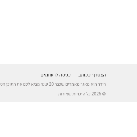
הצטרף ככותב
כניסה לרשומים
רידר הוא מאגר מאמרים שכבר 20 שנה מביא לכם את התוכן הטוב ביותר בישראל במגוון תחומים.
© 2026 כל הזכויות שמורות
מאמרים חדשים באתר
כיצד לברר זכאות לדרכון אירופאי?
מתקן נינג'ה לחצר: הדרך לשדרוג הבריאות והחוסן של ילדיכם
רעיונות וטיפים ליום כיף זוגי ליום הולדת – מתכננים חוויה בלתי