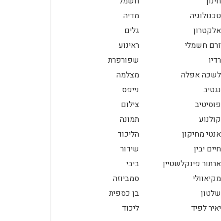
חינוך
חשמל
טכנולוגיה
מדיה
אלקטרון
גלים
זרם חשמלי
ראינוע
רדיו
שפורפרת
לשכה אפלה
מצלמה
נגטיב
נייפס
פוסיטיב
צילום
קולנוע
תמונה
אנטי מחיקון
הליכוד
חיים יבין
שידור
ארתור פינקלשטיין
ביבי
מקיאוולי
סמביוזה
שלטון
בן כספית
יאיר לפיד
ליכוד