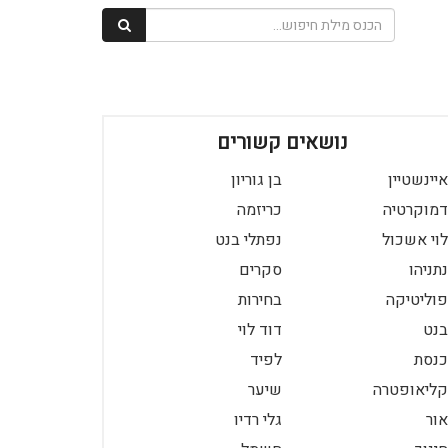
נושאים קשורים
איינשטיין
בן גוריון
דמוקרטיה
כריזמה
לוי אשכול
נפתלי בנט
נתניהו
סקרים
פוליטיקה
בחירות
בנט
דוד לוי
כנסת
לפיד
קליאופטרה
שיער
אור
גלי רדיו