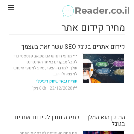
Toggle
gation
מחיר קידום אתר
קידום אתרים בגוגל SEO עשה זאת בעצמך
••• מנועי חיפוש הם משאב פנטסטי כדי
לקבל מבקרים באתר האינטרנט
שלך. למרבה הצער, סיוע למנועי חיפוש
למצוא ולדרג...
שרית גבאי שיווק דיגיטלי
23/12/2020
6 דק'
התוכן הוא המלך – כתיבה תוכן לקידום אתרים
בגוגל
אם אתם מעוניינים לקדם את האתר