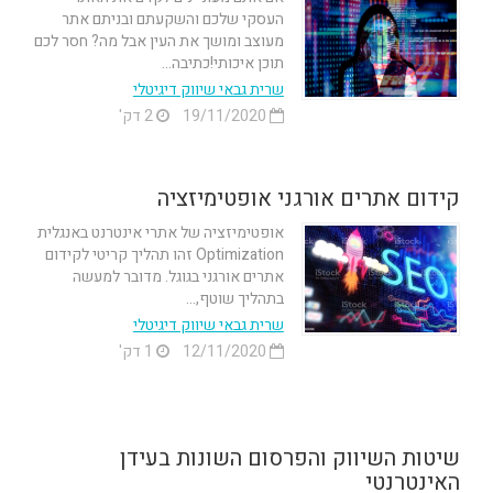
העסקי שלכם והשקעתם ובניתם אתר
מעוצב ומושך את העין אבל מה? חסר לכם
תוכן איכותי!כתיבה...
שרית גבאי שיווק דיגיטלי
19/11/2020
2 דק'
קידום אתרים אורגני אופטימיזציה
אופטימיזציה של אתרי אינטרנט באנגלית
Optimization זהו תהליך קריטי לקידום
אתרים אורגני בגוגל. מדובר למעשה
בתהליך שוטף,...
שרית גבאי שיווק דיגיטלי
12/11/2020
1 דק'
שיטות השיווק והפרסום השונות בעידן
האינטרנטי