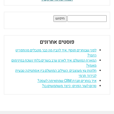
חיפוש:
פוסטים אחרונים
לפני שבוחרים תוסף: איך להבין מה כבר מקבלים מהתפריט
היומי?
המארח המושלם: איך לארגן ערב בשרים בלתי נשכח במינימום
מאמץ?
חלונות עץ מעוצבים: השילוב המושלם בין אסתטיקה טבעית
לבידוד תרמי
איך בוחרים חברת CRM שמתאימה לעסק?
סרום לעור הפנים- כיצד משתמשים בו?