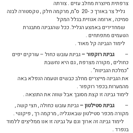
צרפתית מיוצרת מחלב עזים . צורתה
גליל צר באורך כ -20 ס"מ, מרקמה חלק , טקסטורה לבנה
סמיכה , ארומה אגוזית בגלל המקל
שמחדירים באמצע הגליל. ככל שהגבינה מתבגרת
הטעמים מתפתחים .
לימוד הגבינה קל מאוד .
–
גבינת רוקפור –
גבינת עובש כחול – עורקים יפים
כחולים , מקורה מצרפת , גם היא נחשבת
"כמלכת הגבינות" .
את הגבינה מייצרים מחלב כבשים וטעמה הנפלא באה
מהמערות בכפר רוקפור .
לימוד גבינה זו קצת מסובך אבל שווה את התוצאה .
–
גבינת סטילטון –
גבינת עובש כחולה , חצי קשה ,
מקורה מכפר סטילטון שבאנגליה , מרקמה רך , פיקנטי .
לימוד גבינה זה ארוך וגם על גבינה זו אנו ממליצים ללמוד
בנפרד .