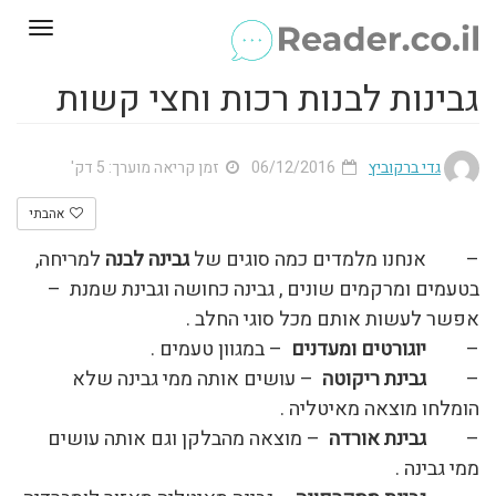
Toggle
gation
גבינות לבנות רכות וחצי קשות
גדי ברקוביץ
06/12/2016
זמן קריאה מוערך: 5 דק'
אהבתי
– אנחנו מלמדים כמה סוגים של
גבינה לבנה
למריחה,
בטעמים ומרקמים שונים , גבינה כחושה וגבינת שמנת –
אפשר לעשות אותם מכל סוגי החלב .
–
יוגורטים ומעדנים
– במגוון טעמים .
–
גבינת ריקוטה
– עושים אותה ממי גבינה שלא
הומלחו מוצאה מאיטליה .
–
גבינת אורדה
– מוצאה מהבלקן וגם אותה עושים
ממי גבינה .