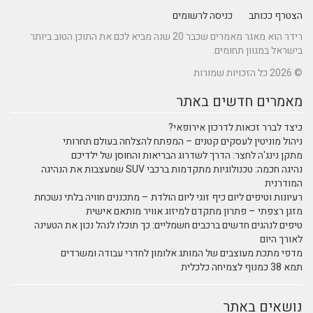
הצטרף ככותב
כניסה לרשומים
רידר הוא מאגר מאמרים שכבר 20 שנה מביא לכם את התוכן הטוב ביותר
בישראל במגוון תחומים.
© 2026 כל הזכויות שמורות
מאמרים חדשים באתר
כיצד לברר זכאות לדרכון אירופאי?
ניהול מוניטין לעסקים קטנים – המפתח להצלחה בעולם תחרותי
מתקן נינג'ה לחצר: הדרך לשדרוג הבריאות והחוסן של ילדיכם
נהיגה חכמה: טכנולוגיות מתקדמות ברכבי SUV שמעצבות את הנהיגה
המודרנית
רעיונות וטיפים ליום כיף זוגי ליום הולדת – מתכננים חוויה בלתי נשכחת
מזגן רצפתי – פתרון מתקדם למיזוג אוויר מותאם אישית
טיפים לנהגים חדשים ברכבים חשמליים: כך תוכלו לנהל נכון את הטעינה
לאורך היום
מדפי מתכת מעוצבים של המותג אלומון לחדרי עבודה ומשרדים
תמא 38 כמנוף לצמיחה כלכלית
נושאים באתר