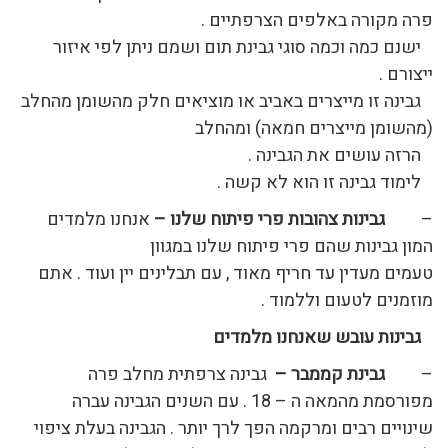
פרה מקורה באלפים הצרפתיים .
ישנם כמה וכמה סוגי גבינת תום ושמם ניתן לפי איזור
ייצורם .
גבינה זו מייצרים באביב או מוציאים חלק מהשומן מהחלב
(מהשומן מייצרים חמאה) ומהחלב
הרזה עושים את הגבינה .
לימוד גבינה זו הוא לא קשה .
–
גבינות צהובות פרי פיתוח שלנו –
אנחנו מלמדים
המון גבינות שהם פרי פיתוח שלנו במגוון
טעמים מעדין עד חריף מאוד , עם תבלינים יין ועוד . אתם
מוזמנים לטעום וללמוד .
גבינות עובש שאנחנו מלמדים
–
גבינת קממבר –
גבינה צרפתית מחלב פרה
מפורסמת מהמאה ה – 18 . עם השנים הגבינה עברה
שינויים רבים ומרקמה הפך לרך יותר . הגבינה בעלת ציפוי