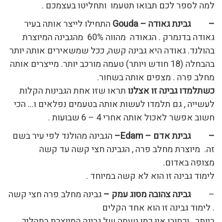
למה לספר לכם תבואו תטעמו ותחליטו בעצמכם .
–
גבינת גאודה –
Gouda
התחילו לייצר אותה בעיר
גאודה בדנמרק . הגאודה מהווה 60% מהגבינה המיוצרת
בהולנד.
גאודה היא גבינה קשה, ככל שמשאירים אותה יותר
בהבחלה (18 חודש ויותר) טעמה מורכב יותר.
מייצרים אותה
מחלב פרה .
מצפים אותה בשחור.
כשתלמדו גבינה זו אצלנו
תראו שזו אחת הגבינות הקלות
לעשייה , גם תלמדו לעשות אותה בטעמים נפלאים ו… הכי
חשוב אפשר לאכול אותה אחרי 4 – 6 שבועות .
–
גבינת אדם –
Edam
–
הגבינה מהולנד לפי עיר בשם
זה. מיוצרת מחלב פרה , הגבינה חצי קשה עד קשה
מצופה
באדום.
לימוד גבינה זו הוא לא קשה במיוחד .
–
גבינה צהובה מסוג עמק –
גבינה מחלב פרה חצי קשה
. לימוד גבינה זו הוא אחד הקלים
ביותר . וכמובן אין כמו טעמה של גבינה המיוצרת בתהליך