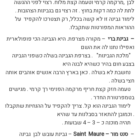
לבן ,מרקמה קרמי וטעמה קצת מלוח. רצוי לפני ההגשה
לתת לה כמה דקות בחוץ . זה רצוי גם בגבינות הצהובות .
לימוד גבינה זו לא קשה בכלל, רק תצטרכו להקפיד על
ההוראות המפורטות שתקבלו.
– גבינת ברי
– מקורה מצרפת. היא הגבינה הכי פופולארית
ואפילו נתנו לה את השם
"מלכת הגבינות" . בצרפת הגבינה בשלה כשפני הגבינה
בצבע חום בהיר כשהיא לבנה היא
נחשבת לא בשלה . כאן בארץ הרבה אנשים אוהבים אותה
חצי בשלה .
טעמה חזק קצת חריף מרקמה הפנימי רך קרמי . מגישים
בטמפרטורת החדר .
לימוד הגבינה הוא קל. צריך להקפיד על ההנחיות שתקבלו
. וכמובן להתאזר בסבלנות עד שהיא
תהיה מוכנה כ – 3 – 4 שבועות .
–
סנט מור –
Saint Maure
– גבינת עובש לבן גבינה