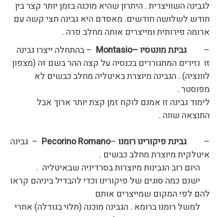
לגבינה השוויצרית . היתרון שהיא מוכנה בזמן יותר קצר בין
חודש לשלושה חודשים. מאסדם היא גבינה חצי קשה עם
ארומה פירותית ומייצרים אותה מחלב פרה .
–
גבינת מונטסיו –
Montasio
– בהתחלה ייצרו גבינה
זו נזירים המתגוררים בכנסיה על קצה ההר בשם זה (מצפון
לוונציה) . הגבינה מיוצרת באיטליה מחלב כבשים לא
מפוסטר .
לימוד גבינה זו אמנם לוקח זמן קצת יותר ארוך אבל
התוצאה שווה .
–
גבינת פיקורינו
רומנו
–
Pecorino Romano
– גבינה
איטלקית מיוצרת מחלב כבשים .
היום רוב הגבינות מיוצרות בסרדיניה שבאיטליה .
ישנם כמה סוגים של פיקורינו וכדי להבדיל ביניהם קראו
להם לפי המקום שמייצרים אותם
למשל רומנו ברומא . הגבינה מוכנה (תלוי בגודלה) אחרי