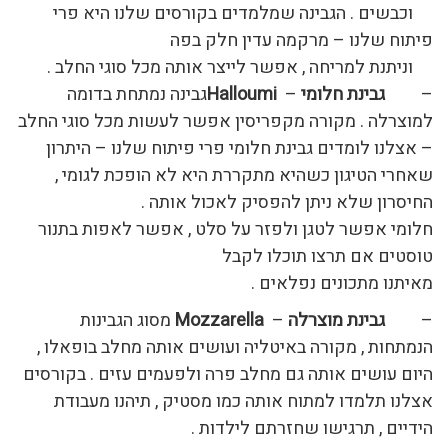
וכבשים . הגבינה שמלמדים בקורסים שלנו היא פרי
פיתוח שלנו – מרקמה עדין חלק בפה
וניתנת למריחה , אפשר לייצר אותה מכל סוגי החלב .
–
גבינת חלומי
–
Halloumi
גבינה נמתחת בדומה
למוצרלה . מקורה מקפריסין אפשר לעשות מכל סוגי החלב
– אצלנו לומדים גבינת חלומי פרי פיתוח שלנו – היתרון
שאחרי הטיגון כשהיא מתקררת היא לא הופכת לגומי ,
החיסרון שלא ניתן להפסיק לאכול אותה .
חלומי אפשר לטגן ולפזר על סלט , אפשר לאפות בתנור
טוסטים אם תרצו תוכלו לקבל
מאיתנו מתכונים נפלאים .
–
גבינת מוצרלה
–
Mozzarella
מסוג הגבינות
הנמתחות , מקורה באיטליה ועושים אותה מחלב בופאלו ,
היום עושים אותה גם מחלב פרה ולפעמים עזים . בקורסים
אצלנו תלמדו למתוח אותה כמו מסטיק , תיהנו מעבודת
הידיים , תרגישו שחזרתם לילדות .