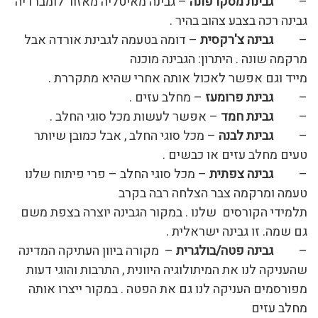
–
גבינת מסקרפונה
– גבינה מאיטליה מאזור לומברדיה
גבינה רכה בצבע צהוב בהיר .
–
גבינה צ'רקסית
– דומה בטעמה לגבינת אורדה אבל
מרקמה שונה . היתרון: הגבינה מוכנה
מייד וגם אפשר לאכול אותה אחרי שהיא מתקררת .
–
גבינת פרומעז
– מחלב עזים .
–
גבינת חמד
– אפשר לעשות מכל סוגי החלב .
–
גבינת לבנה
– מכל סוגי החלב , אבל כמובן שיותר
טעים מחלב עזים או כבשים .
–
גבינה צפתית
– מכל סוגי החלב – פרי פיתוח שלנו
טעמה ומרקמה צבר הצלחה רבה בקרב
תלמידי הקורסים שלנו . במקור הגבינה יוצרה בצפת משם
גם שמה. זו גבינה ישראלית .
–
גבינה פטה/בולגרית
– מקורה ביוון העתיקה המדינה
שהעניקה לנו את המיתולוגיה היוונית , התרבות והוגי דעות
מפורסמים העניקה לנו גם את הפטה . במקור ייצרו אותה
מחלב עזים