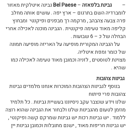
–
גבינת בלפאזה
–
Bel Paese
גבינה איטלקית מאזור
לומברדיה השם בתרגום – ארץ יפה . עושים אותה מחלב
פרה צבעה צהבהב , מרקמה רך מבפנים ופיקנטי ומבחוץ
קליפה מאוד טעימה פיקנטית . הגבינה מוכנה לאכילה אחרי
הבחלה של כ – 6 שבועות .
על הגבינה המקורית מופיעה על האריזה מופיעה תמונה
של כומר ומפת איטליה.
מצוינת לטוסטים , לזניה וכמובן מאוד טעימה לאכילה כמו
שהיא .
גבינות צהובות
בנוסף לגבינות הצהובות המוכרות אנחנו מלמדים גבינות
צהובות פרי פיתוח
שלנו וידע שנצבר עקב ניסיוננו בעשיית גבינות . כל תלמיד
מוזמן לטעום מהגבינות שלנו ולבחור את הגבינה שהוא רוצה
ללמוד . יש גבינות רכות יש גבינות שמרקם קשה ופיקנטי ,
יש גבינות חריפות מאוד , ישנם מתובלות וכמובן גבינות יין