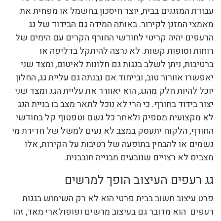
עבודת המזגנים בבית, יוצר חיסכון בחשמל או מפחית את
מאמצי המזגן לקירור. באותה המידה גם הבידוד של גג
הרעפים יהיה קריטי לחודשי החורף הקרים עם הימים של
רוחות וסופות קשות. לא נרצה להיתקל בדליפה או
ברטיבות, ניתן לשלב בגגות גם חלונות לאיטום, ומצד שני
יאפשרו אוורור טוב, ובייחוד אם נבנתה גם עליית גג, החלון
יוכל להיות חלק מהגג, הוא יאוורר את עליית הגג ומצד שני
יצור בידוד בחורף. כי הרי לא נוכל לתאר מצב בו בניית הגג
לא מקצועית מספיק ולאחר כל גשם וטפטוף קל בחודשי
החורף, הלקוח יתעסק במצב לא נעים למשל של חדירת מי
גשמים או להבחין בתופעה של רטיבות על הקירות, אלו
מצבים לא רצויים שנובעים מבנייה חובבנית.
גג רעפים העיצוב הופך למרשים
פרט עיצוב חשוב בבית פרטי הוא לא רק השימוש בגגות
רעפים הוא מדובר גם בעיצוב מרשים ופופולארי מאד, זהו