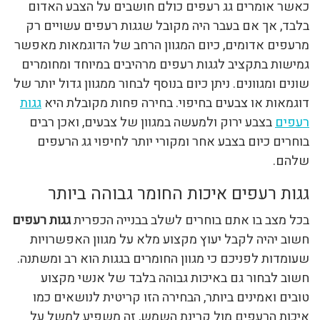
כאשר אומרים גג רעפים כולם חושבים על הצבע האדום
בלבד, אך אם בעבר היה מקובל שגגות רעפים עשויים רק
מרעפים אדומים, כיום המגוון הרחב של הדוגמאות מאפשר
גמישות בתקציב לגגות רעפים מרהיבים במיוחד ומחומרים
שונים ומגוונים. ניתן כיום בנוסף לבחור ממגוון גדול יותר של
דוגמאות או צבעים בחיפוי. בחירה פחות מקובלת היא
גגות
רעפים
בצבע ירוק ולמעשה במגוון של צבעים, ואכן רבים
בוחרים כיום בצבע אחר ומקורי יותר לחיפוי גג הרעפים
שלהם.
גגות רעפים איכות החומר גבוהה ביותר
בכל מצב בו אתם בוחרים לשלב בבנייה הכפרית
גגות רעפים
חשוב יהיה לקבל יעוץ מקצוע מלא על מגוון האפשרויות
שעומדות לפניכם כי מגוון החומרים בגגות הוא רב ומשתנה.
חשוב לבחור גם באיכות גבוהה בלבד של אנשי מקצוע
טובים ואמינים ביותר, הבחירה הזו קריטית לנושאים כמו
איכות הרעפים מול קרינת השמש, זה משפיע למשל על