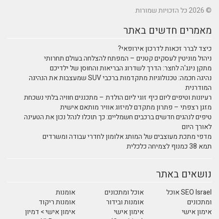
© 2026 כל הזכויות שמורות
מאמרים חדשים באתר
כיצד לברר זכאות לדרכון אירופאי?
ניהול מוניטין לעסקים קטנים – המפתח להצלחה בעולם תחרותי
מתקן נינג'ה לחצר: הדרך לשדרוג הבריאות והחוסן של ילדיכם
נהיגה חכמה: טכנולוגיות מתקדמות ברכבי SUV שמעצבות את הנהיגה
המודרנית
רעיונות וטיפים ליום כיף זוגי ליום הולדת – מתכננים חוויה בלתי נשכחת
מזגן רצפתי – פתרון מתקדם למיזוג אוויר מותאם אישית
טיפים לנהגים חדשים ברכבים חשמליים: כך תוכלו לנהל נכון את הטעינה
לאורך היום
מדפי מתכת מעוצבים של המותג אלומון לחדרי עבודה ומשרדים
תמא 38 כמנוף לצמיחה כלכלית
נושאים באתר
SEO Israel אוכל
אוכל ומתכונים
אומנות
ומתכונים
אומנות ובידור
אומנות ריקוד
אימון אישי
אימון אישי
אימון אישי > דמיון