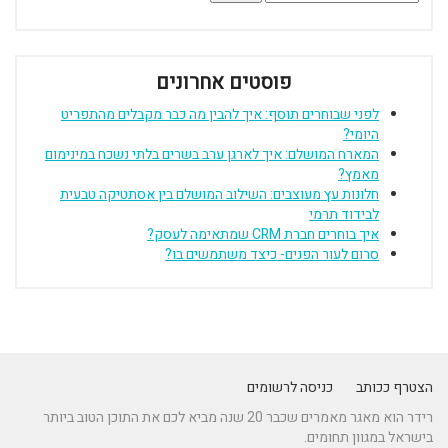
פוסטים אחרונים
לפני שבוחרים תוסף: איך להבין מה כבר מקבלים מהתפריט
היומי?
המארח המושלם: איך לארגן ערב בשרים בלתי נשכח במינימום
מאמץ?
חלונות עץ מעוצבים: השילוב המושלם בין אסתטיקה טבעית
לבידוד תרמי
איך בוחרים חברת CRM שמתאימה לעסק?
סרום לעור הפנים- כיצד משתמשים בו?
הצטרף ככותב
כניסה לרשומים
רידר הוא מאגר מאמרים שכבר 20 שנה מביא לכם את התוכן הטוב ביותר
בישראל במגוון תחומים.