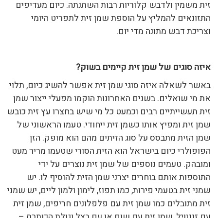
זית משמין ולדבש קלוריות רבות השתנתה. כיום מעדיפים
התזונאים להמליץ על הוספת שמן זית לתפריט היומי
וצריכת דבש מתונה מדי יום.
איזה סוגים של שמן זית קיימים בשוק?
באשר לשאלה איזה סוגי שמן זית אפשר להשיג כיום, תלוי
את מי שואלים. בשנים האחרונות הוקמו מפעלי ייצור שמן
זית תעשייתיים רבים וכמעט כל מי שיש בחצרו עץ זית כובש
שמן זית ומפיץ אותו כשמן זית ייחודי. טעמו הראשוני של
שמן הזית מתבסס על סוג הזיתים מהם הוא מופק. הזן
הפופולרי כיום בישראל הוא הזית הסורי שטעמו מריר מעט
ומובהק. טעמים נוספים של שמן זית נוצרים על ידי
התוספות אותם בוחרים יצרני שמן הזית להוסיף לו. יש
שמני זית בטעמי פירות, כמו תפוז, לימון ולמון ליים, יש שמני
זית מתובלים כמו שמן זית עם פלפלונים חריפים, שמן זית
עם זנגוויל, שמן זית עם שום או עם בצל וגולת הכותרת –