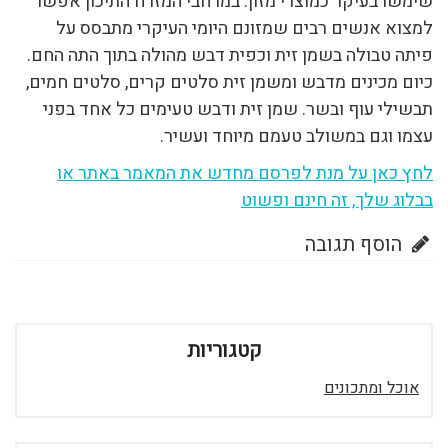
שימשו בעיקר כמוצרי מזון. במרחבי המזרח התיכון אפשר
למצוא אנשים רבים שמזונם היומי העיקרי מתבסס על
פיתה טבולה בשמן זית וכפית דבש מהולה בתוך התה החם.
כיום מכינים מדבש ומשמן זית סלטים קרים, סלטים חמים,
תבשילי עוף ובשר. שמן זית ודבש טעימים כל אחד בפני
עצמו וגם במשולב טעמם מיוחד ועשיר.
לחץ כאן על מנת לפרסם מחדש את המאמר באתר או
בבלוג שלך, זה חינם ופשוט
הוסף תגובה
קטגוריות
אוכל ומתכונים