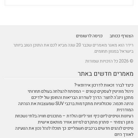
הצטרף ככותב
כניסה לרשומים
רידר הוא מאגר מאמרים שכבר 20 שנה מביא לכם את התוכן הטוב ביותר
בישראל במגוון תחומים.
© 2026 כל הזכויות שמורות
מאמרים חדשים באתר
כיצד לברר זכאות לדרכון אירופאי?
ניהול מוניטין לעסקים קטנים – המפתח להצלחה בעולם תחרותי
מתקן נינג'ה לחצר: הדרך לשדרוג הבריאות והחוסן של ילדיכם
נהיגה חכמה: טכנולוגיות מתקדמות ברכבי SUV שמעצבות את הנהיגה
המודרנית
רעיונות וטיפים ליום כיף זוגי ליום הולדת – מתכננים חוויה בלתי נשכחת
מזגן רצפתי – פתרון מתקדם למיזוג אוויר מותאם אישית
טיפים לנהגים חדשים ברכבים חשמליים: כך תוכלו לנהל נכון את הטעינה
לאורך היום