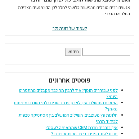
האם מי שסובל מרגישות לחלב יכול לצרוך מוצרי חלב?
אנשים רבים סובלים מרגישות כלשהי לחלב לכן הם נמנעים מצריכת
החלב או מוצרי...
לעמוד של רונית גלר
חיפוש:
פוסטים אחרונים
לפני שבוחרים תוסף: איך להבין מה כבר מקבלים מהתפריט
היומי?
המארח המושלם: איך לארגן ערב בשרים בלתי נשכח במינימום
מאמץ?
חלונות עץ מעוצבים: השילוב המושלם בין אסתטיקה טבעית
לבידוד תרמי
איך בוחרים חברת CRM שמתאימה לעסק?
סרום לעור הפנים- כיצד משתמשים בו?