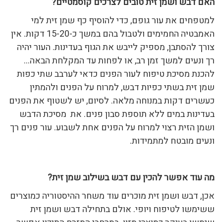
האם דבש ושמן זית טובים לצרכים קוסמטיים?
למטפחים את עור גופם, כדי להוסיף כף שמן זית למי
האמבטיה החמימים ולטבול בהם במשך כ-15-20 דקות. אין
צורך להסתבן, מספיק לייבש את הגוף בעדינות. העור יהיה
רך ונעים למשך זמן רב, או לפחות עד המקלחת הבאה…
להכנת מסיכת טיפוח לעור הפנים כדאי לערבב שתי כפות
שמן זית בשתי כפיות דבש, למרוח על הפנים ולהמתין
כעשרים דקות במנוחה מלאה. לסיום, יש לשטוף את הפנים
בעדינות במים ללא תוספת סבון פנים. את מסיכת הדבש
ושמן הזית רצוי למרוח על הפנים אחת לשבוע. עור פנים רך
ונעים מובטח למתמידות.
מה עוד אפשר להכין עם דבש בשילוב שמן זית?
אכן, דבש ושמן זית מוכרים עוד משחר ההיסטוריה כמוצרים
ששימשו לטיפוח ויופי. אולם בתחילה דבש ושמן זית