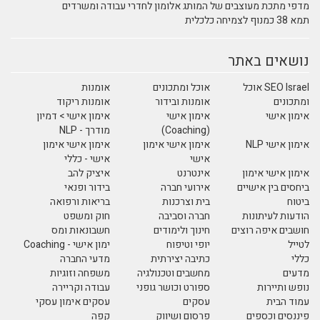
מדפי מתכת מעוצבים של המותג אלומון לחדרי עבודה ומשרדים
תמא 38 כמנוף לצמיחה כלכלית
נושאים באתר
SEO Israel אוכל
אוכל ומתכונים
אומנות
ומתכונים
אומנות ובידור
אומנות ריקוד
אימון אישי
אימון אישי
אימון אישי > דמיון
(Coaching)
מודרך - NLP
אימון אישי NLP
אימון אישי אימון
אימון אישי אימון
אישי
אישי - כללי
אימון אישי אימון
אינטרנט
איציק להב
ביחסים בין אישיים
אירועי חברה
בידור ופנאי
ביטוח
בית וצרכנות
בריאות ורפואה
הודעות לעיתונות
חברה וסביבה
חוק ומשפט
חושבים איפה רוצים
חינוך ולימודים
חשבונאות ומס
לטייל
יופי וטיפוח
ימון אישי - Coaching
כללי
כתיבה יצירתית
מדעי החברה
מדעים
מחשבים וטכנולגיה
משפחה וזוגיות
נופש ותיירות
ספורט וכושר גופני
עבודה וקריירה
עמוד הבית
עסקים
עסקים אימון עסקי
פיננסים וכספים
פרסום ושיווק
קפה