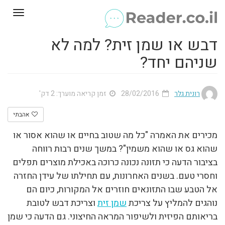
Toggle
gation
דבש או שמן זית? למה לא
שניהם יחד?
רונית גלר
28/02/2016
זמן קריאה מוערך: 2 דק'
אהבתי
מכירים את האמרה "כל מה שטוב בחיים או שהוא אסור או
שהוא גס או שהוא משמין"? במשך שנים רבות רווחה
בציבור הדעה כי תזונה נכונה כרוכה באכילת מוצרים תפלים
וחסרי טעם. בשנים האחרונות, עם תחילתו של עידן החזרה
אל הטבע שבו התזונאים חוזרים אל המקורות, כיום הם
נוהגים להמליץ על צריכת
שמן זית
וצריכת דבש לטובת
בריאותם הפיזית ולשיפור המראה החיצוני. גם הדעה כי שמן