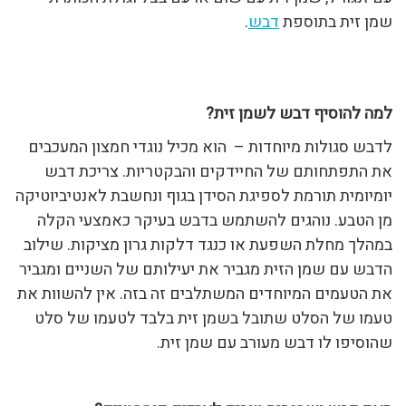
שמן זית בתוספת
דבש
.
למה להוסיף דבש לשמן זית?
לדבש סגולות מיוחדות – הוא מכיל נוגדי חמצון המעכבים
את התפתחותם של החיידקים והבקטריות. צריכת דבש
יומיומית תורמת לספיגת הסידן בגוף ונחשבת לאנטיביוטיקה
מן הטבע. נוהגים להשתמש בדבש בעיקר כאמצעי הקלה
במהלך מחלת השפעת או כנגד דלקות גרון מציקות. שילוב
הדבש עם שמן הזית מגביר את יעילותם של השניים ומגביר
את הטעמים המיוחדים המשתלבים זה בזה. אין להשוות את
טעמו של הסלט שתובל בשמן זית בלבד לטעמו של סלט
שהוסיפו לו דבש מעורב עם שמן זית.