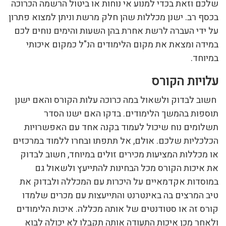
שלכם וזאת בכדי למנוע אי נוחות או ביטול הרשמה הכרוכה
בכסף רב. ישנן מכללות שהן חלק מרשת וניתן למצוא פתרון
על ידי העברה לרשת אחרת בהן השעות והימים נוחים לכם
במידה ומצאת את מקום הלימודים הנ"ל כמקום איכותי
במיוחד.
עלויות הקורס
חשוב לבדוק ולשאול במה כרוכה עלות הקורס והאם ישנן
תוספות בהמשך הלימודים. בדקו האם ישנו הסדר
תשלומים נוח שיכול לעמוד בקנה אחד עם האפשרויות
הכלכליות שלכם. אולם, אל תתפתו ובחרו ללמוד במרכזים
או מכללות המציעות מכירים זולים במיוחד, חשוב לבדוק
את איכות הקורס מכל הבחינות להתייעץ ולשאול גם
במוסדות אקדמאיים על היכרות עם המכללה ולבדוק את
טיב המרצים בה באינטרנט והתייעצות עם מכרים שלמדו
קורס זה או סטודנטים של אותה מכללה. איכות הלימודים
ולאחר מכן איכות התעודה אותה תקבלו לא יכולה לבוא