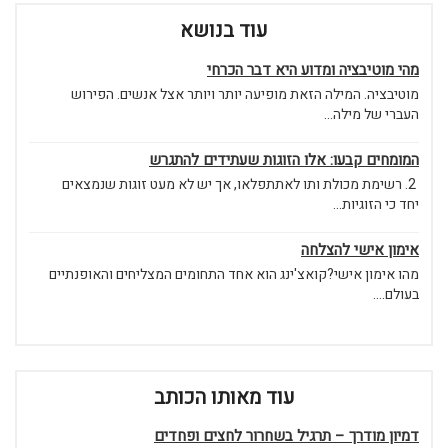
עוד בנושא
מהי מוטיבציה ומדוע היא דבר הכרחי
מוטיבציה. המילה הזאת מופיעה יותר ויותר אצל אנשים. הפירוש
העברי של מילה...
המומחים קבעו: אלו הזוגות שעתידים להתגרש
2. רשימת מכולת ותו לאתתפלאו, אך יש לא מעט זוגות שנמצאים
יחד כי הזוגיות...
אימון אישי להצלחה
מהו אימון אישי?קואצ'ינג הוא אחד התחומים המצליחים והאופנתיים
בעולם....
עוד מאותו הכותב
דמיון מודרך – תרגיל בשחרור לחצים ופחדים