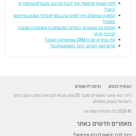
לפני שבוחרים תוסף: איך להבין מה כבר מקבלים מהתפריט
היומי?
המארח המושלם: איך לארגן ערב בשרים בלתי נשכח במינימום
מאמץ?
חלונות עץ מעוצבים: השילוב המושלם בין אסתטיקה טבעית
לבידוד תרמי
איך בוחרים חברת CRM שמתאימה לעסק?
סרום לעור הפנים- כיצד משתמשים בו?
הצטרף ככותב
כניסה לרשומים
רידר הוא מאגר מאמרים שכבר 20 שנה מביא לכם את התוכן הטוב ביותר
בישראל במגוון תחומים.
© 2026 כל הזכויות שמורות
מאמרים חדשים באתר
כיצד לברר זכאות לדרכון אירופאי?