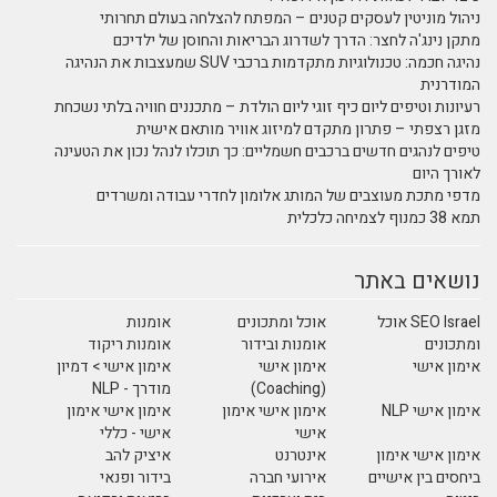
ניהול מוניטין לעסקים קטנים – המפתח להצלחה בעולם תחרותי
מתקן נינג'ה לחצר: הדרך לשדרוג הבריאות והחוסן של ילדיכם
נהיגה חכמה: טכנולוגיות מתקדמות ברכבי SUV שמעצבות את הנהיגה
המודרנית
רעיונות וטיפים ליום כיף זוגי ליום הולדת – מתכננים חוויה בלתי נשכחת
מזגן רצפתי – פתרון מתקדם למיזוג אוויר מותאם אישית
טיפים לנהגים חדשים ברכבים חשמליים: כך תוכלו לנהל נכון את הטעינה
לאורך היום
מדפי מתכת מעוצבים של המותג אלומון לחדרי עבודה ומשרדים
תמא 38 כמנוף לצמיחה כלכלית
נושאים באתר
SEO Israel אוכל
אוכל ומתכונים
אומנות
ומתכונים
אומנות ובידור
אומנות ריקוד
אימון אישי
אימון אישי
אימון אישי > דמיון
(Coaching)
מודרך - NLP
אימון אישי NLP
אימון אישי אימון
אימון אישי אימון
אישי
אישי - כללי
אימון אישי אימון
אינטרנט
איציק להב
ביחסים בין אישיים
אירועי חברה
בידור ופנאי