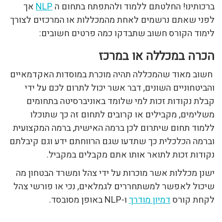
ברכותינו! החלטתם ללמוד ולהתפתח בתחום ה
NLP
אך
לפני שאתם נרשמים לאחת מהמכללות או המרכזים לצורך
לימוד הקורס חשוב שתבדקו כמה פרטים חשובים:
הכרה במכללה או במרכז
חשוב מאוד שהמכללה תהיה מוכרת במוסדות האקדמאיים
והביטחוניים השונים, דבר אשר יכול לתרום לכם על ידי
קבלת נקודות זכות למי שלומד באוניברסיטה בתחומים
משלימים, מקבילים או קרובים לתחום זה כך שתוכלו
ללמוד תחום שיתרום לכן ברמה האישית, ברמה המקצועית
וברמה הכלכלית כך שתדעו שגם הרווחתם ידע וגם קיבלתם
נקודות זכות לתואר אותו אתם מקבלים במקביל.
ישנן מכללות אשר מוכרות על ידי צהל ומשרד הבטחון מה
שיכול לאפשר למשתחררים לגמלאים, נכי או פורשי צהל
לקחת קורס
דמיון מודרך
ו-NLP באופן מסובסד.