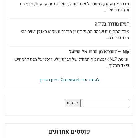
נודה על האמת, כמעט כל אדם סובל, בווליום כזה או אחר, מדאגות
ופחדים בחייו....
דמיון מודרך בלידה
אחד התחומים שבהם תרגול דמיון מודרך משפיע באופן ישיר הוא
תחום הלידה...
Nlp – להוציא מן הכוח אל הפועל
שיטת NLP אימצה את המודל של חברת וולט דיסני על מנת להמחיש
כיצד תהליך...
לעמוד של Greenweb דמיון מודרך
חיפוש:
פוסטים אחרונים