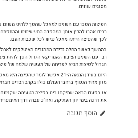
מסוגים שונים.
הפיצות הפכו עם השנים למאכל שהפך ללהיט משום שהן ה
רבים אהבו להכין אותן. המהפכה התעשייתית וההתפתחות
לכך שהפיצה הייתה מאכל נגיש לכל שכבות העם.
בהמשך כאשר החלה נדידת המהגרים האיטלקים לארה"ב
רב. עם השנים הציבור האמריקאי הגדול הפך להיות ציב
הגדול לפיצות הביא לפריחה של תעשיה שלמה של פיצו
היום בעידן המאה ה-21 אפשר לומר שהפי
מזון מהיר הנפוץ ברחבי העולם כולו בקרב רבדים חברתי
אז בפעם הבאה שתיקחו ביס בפיצה הטעימה שקניתם אל
את דרכה בימי יוון העתיקה, ואח"כ עברה דרך האימפרי
הוסף תגובה