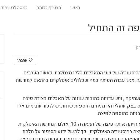
ראשי
הצטרף ככותב
כניסה לרשומים
פה זה התחיל
אהבתי
ההיסטוריה של שני המאכלים הללו מצטלבת. כאשר הערבים
הביאו לשם את הפיתה, מאז עברה הפיתה כמה שכלולים איטלקיים בהתאם למורשת
עתיקה , ויש עדויות כתובות שונות על מאכלים בצורת פיצה
בצק שעליו היו מניחים תוספות שונות.יש לזכור שבימים אלו
ניות כתוספת לפיצה.
כמו כל מוצר מזון אחר גם הפיצה שאנו מכירים היום לא הייתה אותה פיצה של המאה ה-10, אולם המורשת האיטלקית
ה בהיסטוריה האיטלקית. כך למשל ידוע הסיפור על מלכת
מרגריטה ששלטה במאה ה-18 בנאפולי והתאהבה בפיצה ודרשה ששף פרטי יכין עבורה מתכוני פיצה