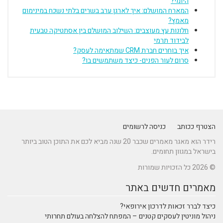
היומי?
המארח המושלם: איך לארגן ערב בשרים בלתי נשכח במינימום
מאמץ?
חלונות עץ מעוצבים: השילוב המושלם בין אסתטיקה טבעית
לבידוד תרמי
איך בוחרים חברת CRM שמתאימה לעסק?
סרום לעור הפנים- כיצד משתמשים בו?
הצטרף ככותב
כניסה לרשומים
רידר הוא מאגר מאמרים שכבר 20 שנה מביא לכם את התוכן הטוב ביותר
בישראל במגוון תחומים.
© 2026 כל הזכויות שמורות
מאמרים חדשים באתר
כיצד לברר זכאות לדרכון אירופאי?
ניהול מוניטין לעסקים קטנים – המפתח להצלחה בעולם תחרותי