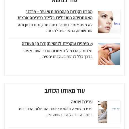
עוד בנושא
הסרת נקודות חן,הסרת נגעי עור - מרכזי
האסתטיקה המובילים בלייזר בפריסה ארצית
לא מעט אנשים סובלים משומות, נקודות חן ונגעי
עור שונים, המפריעים למראה...
5 סימנים עיקריים לזיהוי נקודת חן חשודה
מלנומה, או במילים אחרות סרטן העור, אפשר
בדרך כלל לזהות בשלבים יחסית...
עוד מאותו הכותב
עריכת צוואה
עריכת צוואה נחשבת לאחת הפעולות החשובות
ביותר, עבור כל אדם שמעוניין...