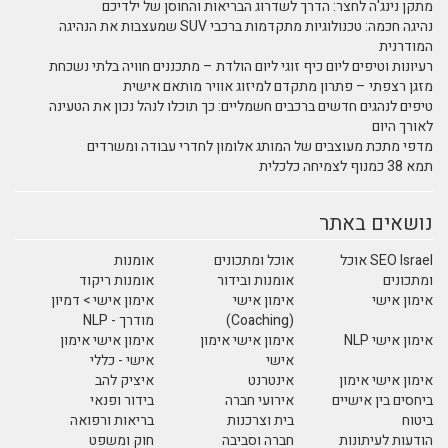
מתקן נינג'ה לחצר: הדרך לשדרוג הבריאות והחוסן של ילדיכם
נהיגה חכמה: טכנולוגיות מתקדמות ברכבי SUV שמעצבות את הנהיגה
המודרנית
רעיונות וטיפים ליום כיף זוגי ליום הולדת – מתכננים חוויה בלתי נשכחת
מזגן רצפתי – פתרון מתקדם למיזוג אוויר מותאם אישית
טיפים לנהגים חדשים ברכבים חשמליים: כך תוכלו לנהל נכון את הטעינה
לאורך היום
מדפי מתכת מעוצבים של המותג אלומון לחדרי עבודה ומשרדים
תמא 38 כמנוף לצמיחה כלכלית
נושאים באתר
SEO Israel אוכל
אוכל ומתכונים
אומנות
ומתכונים
אומנות ובידור
אומנות ריקוד
אימון אישי
אימון אישי
אימון אישי > דמיון
(Coaching)
מודרך - NLP
אימון אישי NLP
אימון אישי אימון
אימון אישי אימון
אישי
אישי - כללי
אימון אישי אימון
אינטרנט
איציק להב
ביחסים בין אישיים
אירועי חברה
בידור ופנאי
ביטוח
בית וצרכנות
בריאות ורפואה
הודעות לעיתונות
חברה וסביבה
חוק ומשפט