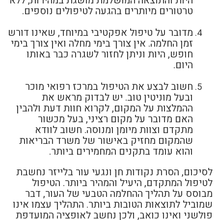
היות והתוצאה המושלמת מושגת במהירות, ללא
טרטורים מיותרים בהגעה לטיפולים נוספים.
מדובר על טיפול אפקטיבי במיוחד, שאינו דורש
זמן החלמה. אין צורך בימי מחלה ואין צורך בימי
חופש, היות וניתן לחזור לשגרה כבר באותו
היום.
חשוב לבצע את הטיפול במרכז רפואי מוכר
ובעל מוניטין טוב. יש לבדוק מראש את
ההמלצות על המקום, לקרוא חוות דעת ולהבין
האם מדובר על מקום רציני, בעל מכשור
מתקדם וצוות מיומן ומנוסה. חשוב לוודא
שהמקום מחזיק באישור של משרד הבריאות
והוא עומד בתקנים המחמירים ביותר.
לסיכום, הסרת נקודות חן ונגעי עור בלייזר נחשבת
לטיפול המתקדם, היעיל והמהיר ביותר. הטיפול
מבוסס על תהליך ההחלמה הטבעי של העור, דבר
שמוביל לתוצאות הטובות ביותר. התהליך עצמו אינו
פולשני ואינו כואב, ולכן נחשב לאופציה המועדפת