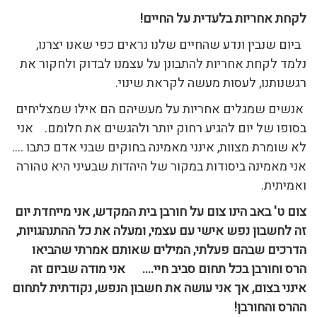
לקחת אחריות בלעדית על החיים!
ביום שנבין ונדע שהחיים שלנו נראים כפי שאנו יצרנו,
נלמד לקחת אחריות להתבונן על עצמנו לבדוק ולחקור את
רגשנותנו, לעסות מעשה לקראת שינוי.
אנשים שמגלים אחריות על מעשיהם הם אילו שמצליחים
בסופו של יום להגיע רחוק יותר ולהגשים את חלומם. אני
לא שומרת מצוות, אינני מאמינה בחוקים שבני אדם כתבו ….
אני מאמינה ביסודות במקור של היהדות שבעיני היא טהורה
ואמיתית.
צום ט' באב הינו צום על חורבן בית המקדש, אני מייחדת יום
זה לחשבון נפש אישי עם עצמי, ומעלה את כל ההתנהגויות,
הדרכים שבהם פעלתי, המילים שאותם אמרתי שהביאו
הרס וחורבן בכל תחום סביב חיי….
אני מודה שביום זה
אינני בצום, אך אני עושה את חשבון הנפש, נקודתית לתחום
ההרס והחורבן!