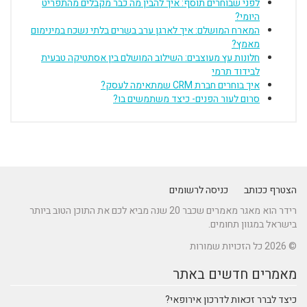
לפני שבוחרים תוסף: איך להבין מה כבר מקבלים מהתפריט
היומי?
המארח המושלם: איך לארגן ערב בשרים בלתי נשכח במינימום
מאמץ?
חלונות עץ מעוצבים: השילוב המושלם בין אסתטיקה טבעית
לבידוד תרמי
איך בוחרים חברת CRM שמתאימה לעסק?
סרום לעור הפנים- כיצד משתמשים בו?
הצטרף ככותב
כניסה לרשומים
רידר הוא מאגר מאמרים שכבר 20 שנה מביא לכם את התוכן הטוב ביותר
בישראל במגוון תחומים.
© 2026 כל הזכויות שמורות
מאמרים חדשים באתר
כיצד לברר זכאות לדרכון אירופאי?