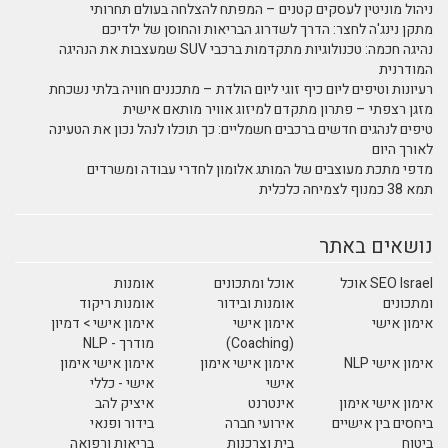
ניהול מוניטין לעסקים קטנים – המפתח להצלחה בעולם תחרותי
מתקן נינג'ה לחצר: הדרך לשדרוג הבריאות והחוסן של ילדיכם
נהיגה חכמה: טכנולוגיות מתקדמות ברכבי SUV שמעצבות את הנהיגה
המודרנית
רעיונות וטיפים ליום כיף זוגי ליום הולדת – מתכננים חוויה בלתי נשכחת
מזגן רצפתי – פתרון מתקדם למיזוג אוויר מותאם אישית
טיפים לנהגים חדשים ברכבים חשמליים: כך תוכלו לנהל נכון את הטעינה
לאורך היום
מדפי מתכת מעוצבים של המותג אלומון לחדרי עבודה ומשרדים
תמא 38 כמנוף לצמיחה כלכלית
נושאים באתר
SEO Israel אוכל
אוכל ומתכונים
אומנות
ומתכונים
אומנות ובידור
אומנות ריקוד
אימון אישי
אימון אישי
אימון אישי > דמיון
(Coaching)
מודרך - NLP
אימון אישי NLP
אימון אישי אימון
אימון אישי אימון
אישי
אישי - כללי
אימון אישי אימון
אינטרנט
איציק להב
ביחסים בין אישיים
אירועי חברה
בידור ופנאי
ביטוח
בית וצרכנות
בריאות ורפואה