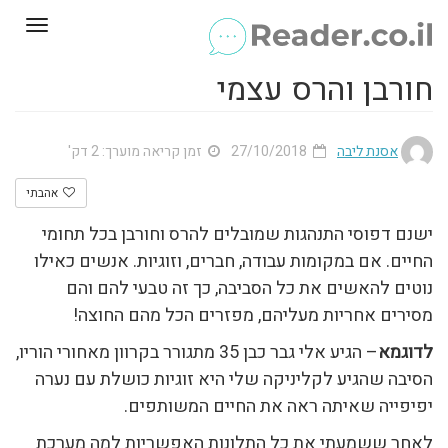
Toggle
gation
חורבן והרס עצמי
אסנת ליבה
27/10/2018
זמן קריאה מוערך: 2 דק'
אהבתי
ישנם דפוסי התנהגות שמובלים להרס וחורבן בכל תחומי
החיים. אם במקומות עבודה, חברים, וזוגיות. אנשים כאילו
נוטים להאשים את כל הסביבה, כך זה טבעי להם והם
מסירים אחריות מעליהם, מפזרים הכל מהם החוצה!
לדוגמא
– הגיע אלי גבר כבן 35 מתגורר בקרוון מאחורי הוריו,
הסיבה שהגיע לקליניקה שלי היא זוגיות כושלת עם נערה
יפיפייה שאיתה ראה את החיים המשותפים.
לאחר ששמעתי את כל התלונות האפשריות למה מערכת