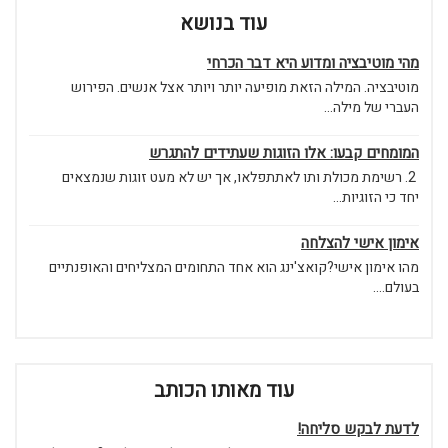
עוד בנושא
מהי מוטיבציה ומדוע היא דבר הכרחי
מוטיבציה. המילה הזאת מופיעה יותר ויותר אצל אנשים. הפירוש
העברי של מילה...
המומחים קבעו: אלו הזוגות שעתידים להתגרש
2. רשימת מכולת ותו לאתתפלאו, אך יש לא מעט זוגות שנמצאים
יחד כי הזוגיות...
אימון אישי להצלחה
מהו אימון אישי?קואצ'ינג הוא אחד התחומים המצליחים והאופנתיים
בעולם....
עוד מאותו הכותב
לדעת לבקש סליחה!