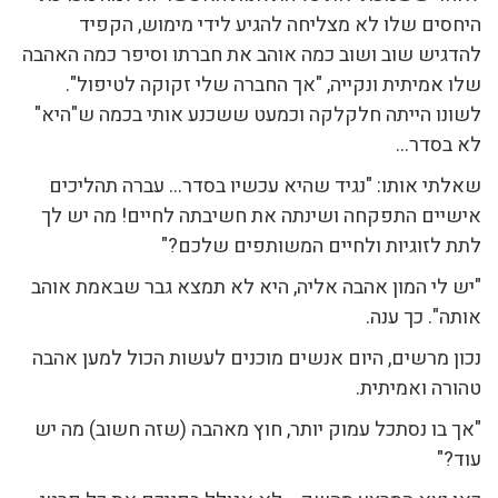
היחסים שלו לא מצליחה להגיע לידי מימוש, הקפיד
להדגיש שוב ושוב כמה אוהב את חברתו וסיפר כמה האהבה
שלו אמיתית ונקייה, "אך החברה שלי זקוקה לטיפול".
לשונו הייתה חלקלקה וכמעט ששכנע אותי בכמה ש"היא"
לא בסדר…
שאלתי אותו: "נגיד שהיא עכשיו בסדר… עברה תהליכים
אישיים התפקחה ושינתה את חשיבתה לחיים! מה יש לך
לתת לזוגיות ולחיים המשותפים שלכם?"
"יש לי המון אהבה אליה, היא לא תמצא גבר שבאמת אוהב
אותה". כך ענה.
נכון מרשים, היום אנשים מוכנים לעשות הכול למען אהבה
טהורה ואמיתית.
"אך בו נסתכל עמוק יותר, חוץ מאהבה (שזה חשוב) מה יש
עוד?"