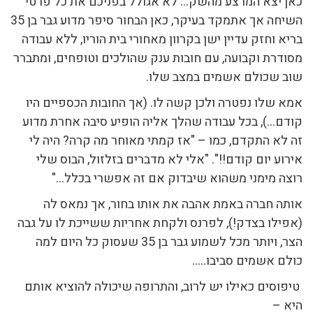
כאן יצא המרצע מהשק… לא אגולל בפניכם את כל פרטי
השיחה אך אתמקד בעיקר, כאן הבחור סיפר מדוע גבר בן 35
בריא וחזק עדיין ישן בקרוון מאחורי בית הוריו, ללא עבודה
מסודרת וקבועה, עם חובות ענק שהולכים וטופחים, ומתברר
שוב שכולם אשמים במצב שלו.
אמא שלו נפטרה ולכן קשה לו. (אך החובות הכספיים היו
קודם…), בכל עבודה שהלך אליה הופיע סיבה אחרת מדוע
זה לא התקדם, כמו – "אז קמתי מאוחר מה קרה? היה לי
אירוע יום קודם!!". "אלי לא מדברים בזלזול, הבוס שלי
רוצה מימני משהוא שיבדוק אם זה אפשרי בכלל…"
אותה חברה באמת אהבה את אותו בחור, אך נמאס לה
(אפילו בצדק!), לפרנס ולקחת אחריות ששייכת לו על גבה
הצר, ויותר מכל לשמוע גבר בן 35 שעסוק כל היום למה
כולם אשמים סביבו…..
טיפוסים כאילו יש לרוב, והתרופה שיכולה להוציא אותם
היא –