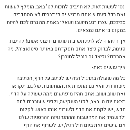
נסו לעשות זאת, לא חייבים לחכות לט' באב, מומלץ לעשות
זאת בכל פעם שאתם מרגישים כי דברים לא מסתדרים
סביבכם, עצרו רגע חישבו ושאלו באמת מה גרם לכם להיות
במקום בו אתם נמצאים.
אך היזהרו- לא לתת תשובות שגורם חיצוני אשם! להתבונן
פנימה, לבדוק כיצד אתם תפקדתם באותה סיטואציה?, מה
אמרתם? וכיצד זה הוביל לחורבן?
איך עושים זאת-
כל מה שעולה בתרגיל הזה יש לכתוב על הדף, הכתיבה
משחררת, והיא גם מתעדת את המחשבות שלכם, תקראו
זאת שוב ושוב, אתם תהיו מופתעים ממה שעולה על הדף.
בצאת יום ט' באב, לפני השקיעה, ולפני שעוברים ליום
חדש, יש לקחת את הדף ולשרוף אותו באש. לקלות
ולהשמיד את המחשבות וההתנהגויות ההרסניות שלנו.
אם עושים זאת ביום חול רגיל, יש לשרוף את הדף