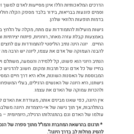
הדרכים המלאכותיות הללו אינן מסייעות לאדם למשך זמן
וסמים פוגעות בבריאות, בידור בלבד מספק הקלה חולפת
בדמות תופעות הלוואי שלהן.
גישות מועילות להתמודדות עם מתח, מקלה על הלחץ בו
באמצעות קבלת עזרה מאחר, רוחניות, פיתוח יצירתיות ותח
החיים. יוגה הינה נתיב הוליסטי להתמודדות עם לחצים 
להבנה העמוקה של אדם את עצמו, ליוגה יש הרבה מה ל
הנתיב היוגי הוא פשוט, קל ללמידה והטמעה, משתלם וי
בחייו של כל אדם ובכל תרבות ומקום. חשוב להדגיש כ
המבוססת על האסנות השונות, אלא היא דרך חיים המסייע
גישתנו, היא היוגה של האנשים הרגילים, בעלי המשפח
ולהכרות עמוקה של האדם את עצמו.
אין היוגה, כפי שאנו מבינים אותה, מעודדת את האדם 
בהתלהבות, אך תוך גישה של אי-היצמדות. היוגה משלבת
עולמו של האדם וגם בהתנהלותו הרגילה, היומיומית – 
* תרגום בהרשאת המחברת והמו"ל מתוך ספרה של הנסאג'י
להסיג מחלות לב בדרך היוגה".