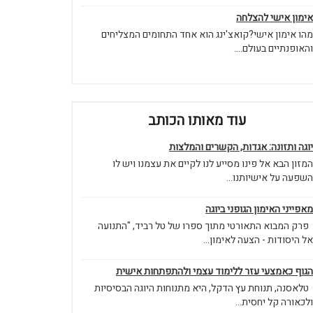
אימון אישי להצלחה
מהו אימון אישי?קואצ'ינג הוא אחד התחומים המצליחים
והאופנתיים בעולם....
עוד מאותו הכותב
יוגה ותזונה: אגדות, הקשרים והמלצות
המזון הבא אל פינו מסייע לנו לקיים את עצמנו ויש לו
השפעה על אישיותנו...
מאפייני האימון הגופני ביוגה
פרק המבוא התאורטי מתוך ספרו של טל רביד, "התנועה
אל היסודות - הצעה לאימון...
הגוף כאמצעי עזר ללימוד עצמי ולהתפתחות אישית
טלאסנה, תנוחת עץ הדקל, היא מתנוחות היוגה הבסיסיות
ולכאורה קל יחסית...