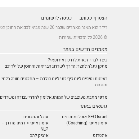
הצטרף ככותב
כניסה לרשומים
רידר הוא מאגר מאמרים שכבר 20 שנה מביא לכם את התוכן הטוב ביותר בישראל במגוון תחומים.
© 2026 כל הזכויות שמורות
מאמרים חדשים באתר
כיצד לברר זכאות לדרכון אירופאי?
מתקן נינג'ה לחצר: הדרך לשדרוג הבריאות והחוסן של ילדיכם
רעיונות וטיפים ליום כיף זוגי ליום הולדת – מתכננים חוויה בלתי
נשכחת
מדפי מתכת מעוצבים של המותג אלומון לחדרי עבודה ומשרדים
נושאים באתר
SEO Israel אוכל ומתכונים
אוכל ומתכונים
אימון אישי (Coaching)
אימון אישי > דמיון מודרך -
NLP
אינטרנט
איציק להב