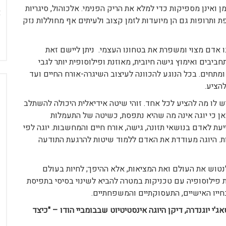
 ואינן מספיקות כדי למלא את הריק הפנימי. אלכוהול, סיגריות
 ותרופות גם הן מיועדות לזמן קצוב ולעיתים אף מחוללות נזק
 אדם מצוי ומשפרת את בטחונו העצמי. ניתן ליישם זאת
ביבים ואימוץ גישה חיובית, מאוזנת ופילוסופית יותר לגבי
ומתחים. בכל הנוגע להכוונה לעיצוב השיגרה-אורח החיים ועד
הציע.
ש לו מה להציע לכל אחד. זוהי שיטה אידיאלית היכולה להשתלב
אן כי יוגה אינה מה שהיא נתפסת, כשיטה של התעמלות
ת לאדם בנושאי תזונה, גישה, אורח חיים והמחשבות. יוגה לפי
ות. היוגה מעודדת את האדם ללמוד שיטות להרגעת התודעה
לנטוש את העולם ואת המציאות, אלא ההיפך; לחיות בעולם
 פילוסופיה עם טכניקות במטרה להביא לשינוי בסיסי בתפיסת
בחייו האישיים, התעסוקתיים והמשפחתיים.
 יוגנדרה, דיקן היוגה אינסטיטיוט שבבומביי הודו – "כיצד