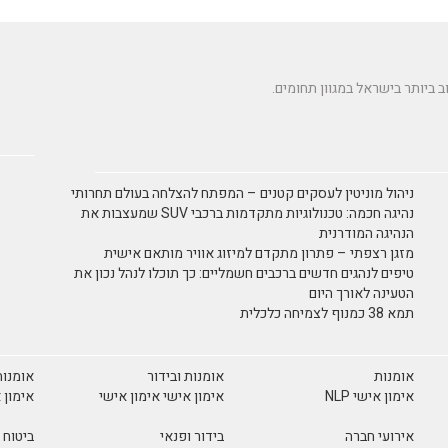
ניהול מוניטין לעסקים קטנים – המפתח להצלחה בעולם תחרותי
נהיגה חכמה: טכנולוגיות מתקדמות ברכבי SUV שמעצבות את
הנהיגה המודרנית
מזגן רצפתי – פתרון מתקדם למיזוג אוויר מותאם אישית
טיפים לנהגים חדשים ברכבים חשמליים: כך תוכלו לנהל נכון את
הטעינה לאורך היום
תמא 38 כמנוף לצמיחה כלכלית
אומנות
אומנות ובידור
אומנות
אימון אישי NLP
אימון אישי אימון אישי
אימון 
אירועי חברה
בידור ופנאי
ביטוח