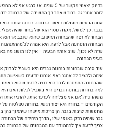
בדיוק יצאתי מקשר של 5 שנים, אז כר
לומר אחרי זה. ברור שאחר כך המשיכה של הבחורה ירדה,
אחת הבעיות שעולות כאשר הבחורה בוחנת אותנו היא 
בגבר. כך למשל, מקרה נוסף הוא של בחור שהיה אצלי 
הבחור לא רצה שהבחורה תחשוב שהוא שובב אז הוא אמ
הבחורה הופתעה אבל לרעה. היא אמרה לו:"מההתנהגות ש
שזה לא נכון". שוב אותה הבעיה – אין לנו מושג מה ב
בעיני הבחורה..
עוד סיבה שבחורות בוחנות גברים היא בשביל לבדוק א
איתה ולהציב לה אתגר ראוי. אנחנו יודעים כשאישה מתמס
שהבחורה מתמסרת לגבר היא רוצה לדעת שהוא באמת גבר
למה בחורות בוחנות גברים היא בשביל לגלות האם היא 
משהו כזה:"אם אני מצליחה לערער אותו, להרגיז אותו ולע
הקודמים – בחורה היא יצור רגשי. בחורות נשלטות על י
מחפשות יציבות בגבר. הן צריכות מישהו שיתמוך בהן ב
גבר שיהיה חזק באופי שלו , הדרך היחידה של הבחורה ל
צריך לדעת איך להתמודד עם המבחנים של הבחורה בהצ