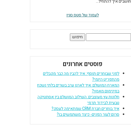
חושבים איך להתחיל...
לעמוד של סטס סגין
יפוש:
פוסטים אחרונים
לפני שבוחרים תוסף: איך להבין מה כבר מקבלים
מהתפריט היומי?
המארח המושלם: איך לארגן ערב בשרים בלתי נשכח
במינימום מאמץ?
חלונות עץ מעוצבים: השילוב המושלם בין אסתטיקה
טבעית לבידוד תרמי
איך בוחרים חברת CRM שמתאימה לעסק?
סרום לעור הפנים- כיצד משתמשים בו?