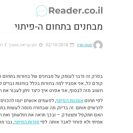
מבחנים בתחום ה-פיתוי
סטס סגין
02/10/2018
זמן קריאה מוערך: 3 דק'
בפרק זה נדבר לעומק על מבחנים של בחורות בתחום ה
קודם כל, אני אסביר למה בחורות בכלל בוחנות גברים לפ
חשוב מזה לבסוף, אני אפרט איך כיצד ניתן לעבור את ה
לפי תחום
אומנות הפיתוי
, לפעמים אנשים ינסו להכניס
להרשים אותם. זה בדיוק מה שבחורה מנסה לעשות בתחו
האם תתקפל ותצטדק – ובכך תראה את חולשתך ואת הפ
אמיתי ולא פוחד לאבד אותה. לפי
סודות הפיתוי
, גבר מ