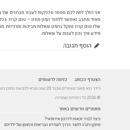
אני הולך לתת לכם מספר טכניקות לעבור מבחנים של ב
מאוד מחבב ואפשר ללמוד המון ממנו – טום קרוז. בכל 
שלו טום קרוז נתקל בהמון שאלות מביכות ומרגיזות. מ
מידע איך נכון לענות על שאלות.
הוסף תגובה
הצטרף ככותב
כניסה לרשומים
רידר הוא מאגר מאמרים שכבר 20 שנה מביא לכם את התוכן הטוב ביותר בישראל במגוון תחומים.
© 2026 כל הזכויות שמורות
מאמרים חדשים באתר
כיצד לברר זכאות לדרכון אירופאי?
מתקן נינג'ה לחצר: הדרך לשדרוג הבריאות והחוסן של ילדיכם