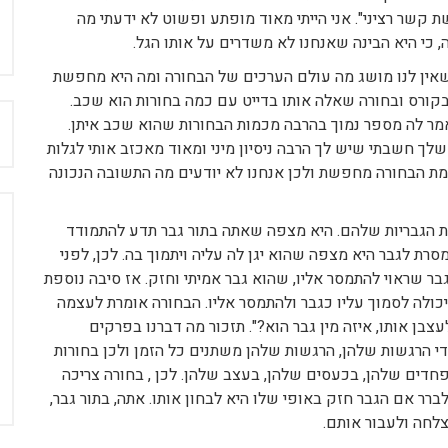
גע אני לא מחפשת קשר רציני". אני הייתי מאוד מופתע ופשוט לא ידעתי מה
 כי היא הבינה שאנחנו לא משדרים על אותו הגל.
שאין לנו מושג מה עולם הערכים של הבחורה ומה היא מחפשת
בקורס ובחורה שאלה אותו בדייט עם כמה בחורות הוא שכב.
ח
ר לה מספר נמוך בהרבה מכמות הבחורות שהוא שכב איתן.
לך חשבתי שיש לך הרבה ניסיון מיני ומאוד מאכזב אותי לגלות
אמת הבחורה מחפשת ולכן אנחנו לא יודעים מה התשובה הנכונה
ת הגבריות שלהם. היא מצפה שאתה בתור גבר תדע להתמודד
רת לגבר היא מצפה שהוא יגן לה עליה ויתמוך בה. לכן, לפני
 שראוי להתמסר אליו, שהוא גבר אמיתי וחזק. אז סיבה נוספת
יכולה לסמוך עליו כגבר ולהתמסר אליו. הבחורה אומרת לעצמה
צבן אותו, איזה מין גבר הוא?". תזכור מה דברנו בפרקים
די הרגשות שלהן, הרגשות שלהן משתנים כל הזמן ולכן בחורות
פחדים שלהן, בכעסים שלהן, בעצב שלהן. לכן , בחורה צריכה
ברר אם הגבר חזק באופי שלו היא לבחון אותו. אתה, בתור גבר,
לחה ולעבור אותם.