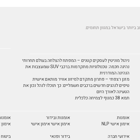
ניהול מוניטין לעסקים קטנים – המפתח להצלחה בעולם תחרותי
נהיגה חכמה: טכנולוגיות מתקדמות ברכבי SUV שמעצבות את
הנהיגה המודרנית
מזגן רצפתי – פתרון מתקדם למיזוג אוויר מותאם אישית
טיפים לנהגים חדשים ברכבים חשמליים: כך תוכלו לנהל נכון את
הטעינה לאורך היום
תמא 38 כמנוף לצמיחה כלכלית
אומנות
אומנות ובידור
אומנות
אימון אישי NLP
אימון אישי אימון אישי
אימון 
אירועי חברה
בידור ופנאי
ביטוח