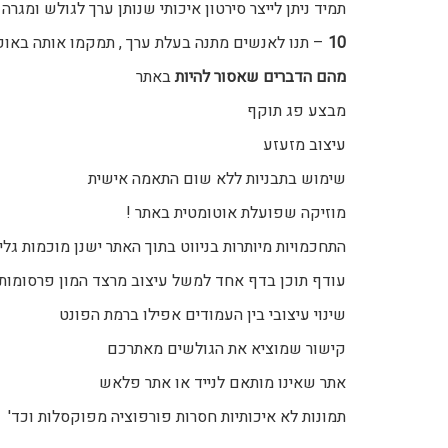
תמיד ניתן לייצר סירטון איכותי שנותן ערך לגולש ומגר
10
– תנו לאנשים מתנה בעלת ערך , תמקמו אותה באופ
מהם הדברים שאסור להיות
באתר
מבצע פג תוקף
עיצוב מזעזע
שימוש בתבניות ללא שום התאמה אישית
מוזיקה שפועלת אוטומטית באתר !
התחכמויות מיותרות בניווט בתוך האתר ישנן מוכמות גל
עודף תוכן בדף אחד למשל עיצוב מרצד המון פרסומות 
שינוי עיצובי בין העמודים אפילו ברמת הפונט
קישור שמוציא את הגולשים מאתרכם
אתר שאינו מותאם לנייד או אתר פלאש
תמונות לא איכותיות חסרות פורפוציה מפוקסלות וכד'