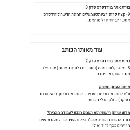
בניית אתר בוורדפרס פרק 3
9- קצת פרופורציותכשמעלים תמונה חדשה לוורדפרס
אפשר לבחור גודל מותאם...
עוד מאותו הכותב
בניית אתר בוורדפרס פרק 2
5- פינגבקלוורדפרס (ומערכות בלוגים נוספות) יש פיצ'ר
מגניב שנקרא פינגבק....
מיתוג העסק משווק
ע"מ למתג את עצמנו יש צורך למתג את עצמך (באינטרנט
בעיקר) כחלק מכלי השיווק...
מדוע שיווק רישתי הוא העסק הנכון לעבודה מהבית?
רוב האנשים חושבים שש"ר היא תעשיה שבה מעט אנשים
מרויחים כסף גדול ואילו...