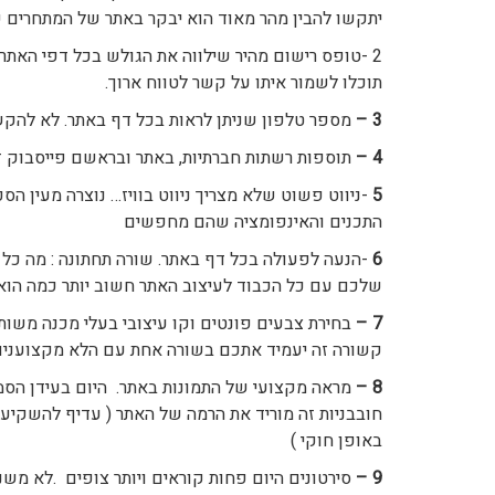
יתקשו להבין מהר מאוד הוא יבקר באתר של המתחרים 
2 -טופס רישום מהיר שילווה את הגולש בכל דפי האת
תוכלו לשמור איתו על קשר לטווח ארוך.
3 –
מספר טלפון שניתן לראות בכל דף באתר. לא להק
4 –
תוספות רשתות חברתיות, באתר ובראשם פייסבוק זה
5
-ניווט פשוט שלא מצריך ניווט בוויז… נוצרה מעין ה
התכנים והאינפומציה שהם מחפשים
6
-הנעה לפעולה בכל דף באתר. שורה תחתונה : מה כל ב
שלכם עם כל הכבוד לעיצוב האתר חשוב יותר כמה הוא 
7 –
בחירת צבעים פונטים וקו עיצובי בעלי מכנה מש
קשורה זה יעמיד אתכם בשורה אחת עם הלא מקצוענים
8 –
מראה מקצועי של התמונות באתר. היום בעידן הסמא
חובבניות זה מוריד את הרמה של האתר ( עדיף להשקיע
באופן חוקי )
9 –
סירטונים היום פחות קוראים ויותר צופים .לא מ