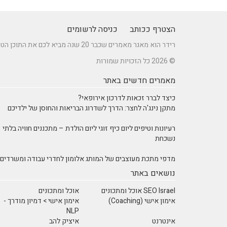
הצטרף ככותב
כניסה לרשומים
רידר הוא מאגר מאמרים שכבר 20 שנה מביא לכם את התוכן הטוב ביותר בישראל במגוון תחומים.
© 2026 כל הזכויות שמורות
מאמרים חדשים באתר
כיצד לברר זכאות לדרכון אירופאי?
מתקן נינג'ה לחצר: הדרך לשדרוג הבריאות והחוסן של ילדיכם
רעיונות וטיפים ליום כיף זוגי ליום הולדת – מתכננים חוויה בלתי
נשכחת
מדפי מתכת מעוצבים של המותג אלומון לחדרי עבודה ומשרדים
נושאים באתר
SEO Israel אוכל ומתכונים
אוכל ומתכונים
אימון אישי (Coaching)
אימון אישי > דמיון מודרך -
NLP
אינטרנט
איציק להב