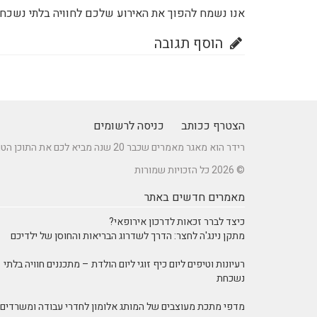
אנו נשמח להפוך את האירוע שלכם לחוויה בלתי נשכח
הוסף תגובה
הצטרף ככותב
כניסה לרשומים
רידר הוא מאגר מאמרים שכבר 20 שנה מביא לכם את התוכן הטוב ביותר בישראל במגוון תחומים.
© 2026 כל הזכויות שמורות
מאמרים חדשים באתר
כיצד לברר זכאות לדרכון אירופאי?
מתקן נינג'ה לחצר: הדרך לשדרוג הבריאות והחוסן של ילדיכם
רעיונות וטיפים ליום כיף זוגי ליום הולדת – מתכננים חוויה בלתי
נשכחת
מדפי מתכת מעוצבים של המותג אלומון לחדרי עבודה ומשרדים