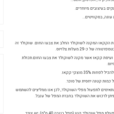
ים בעיצובים מיוחדים.
ת עוגה, בסקוויטים…
ח
סת הקקאו המקנה לשוקולד החלב את צבעו החום. שוקולד זה
 כ-29 מעלות צלזיוס.
עיסת קקאו אשר מקנה לשוקולד את צבעו החום.תכולת
35% מוצקי קקאו.
 כמות קטנה יחסית של סוכר.
מתאימים לתפעול מפלי השוקולד, לכן אנו ממליצים להשתמש
* כמות השוקולד הנצרכת היא ביחס לגודל המפל – להפעלת מפל שוקולד קטן (מפל בגובה 40 ס"מ), יש צורך