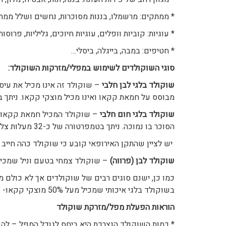
* ממתקים: מרשמלו, בננות מסוכרות, נחשים ושלל ממתק
* עוגיות: קוביות וופלים, עוגיות חיוכים, גליליות, פרוסו
* חטיפים: במבה, בייגלה, ביסלי…
סוגי השוקולדים לשימוש במפלי/מזרקות השוקולד
:
שוקולד בלגי לבן חלבי
– שוקולד זה אינו מכיל את עי
מבוסס על חמאת קקאו ואינו מכיל מוצקי קקאו. ניתך בטמפרטורה של
שוקולד בלגי חום חלבי
– שוקולד המכיל חמאת קקאו ו
הסוכר בו נמוכה. ניתך בטמפרטורה של כ-32 מעלות צלזיוס.
יש לציין שהתקן האירופאי קובע כי שוקולד כהה חייב להכיל לפחות 
שוקולד לבן (פרווה)
– שוקולד צמחי בטעם וניל שמכיל
כמו כן, ישנם סוגים רבים של שוקולדים אך לא כולם 
בשוקולד בלגי איכותי שמכיל מעל 50% מוצקי קקאו- ניתן לרכוש את השוקולד בחברת המפל של ענבל.
הוראות הפעלת מפל/מזרקת שוקולד