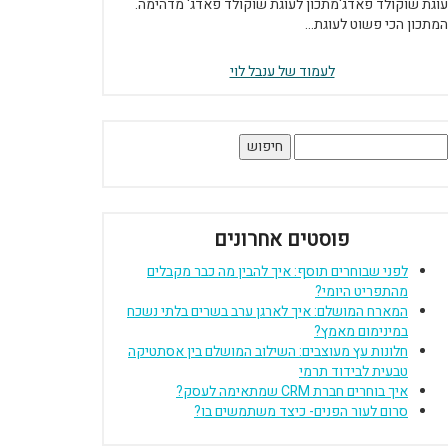
עוגת שוקולד פאדג'מתכון לעוגת שוקולד פאדג' מדהימה.
המתכון הכי פשוט לעוגת...
לעמוד של ענבל לוי
יפוש:
פוסטים אחרונים
לפני שבוחרים תוסף: איך להבין מה כבר מקבלים
מהתפריט היומי?
המארח המושלם: איך לארגן ערב בשרים בלתי נשכח
במינימום מאמץ?
חלונות עץ מעוצבים: השילוב המושלם בין אסתטיקה
טבעית לבידוד תרמי
איך בוחרים חברת CRM שמתאימה לעסק?
סרום לעור הפנים- כיצד משתמשים בו?