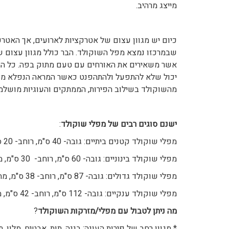
מייצג מרהיב.
כיום יש מגוון עצום של אטרקציות לארועים, אך האטר
שבמרכזו נמצא מפל השוקולד. הבר כולל מגוון עצום ש
אשר משאירים את האורחים עם טעם מתוק בפה. כל המ
יכול שלא להתפעל ולהתהפנט כאשר המראה הנפלא משת
מהשוקולד בשילוב הפירות, הממתקים והעוגיות מושלמת
ישנם סוגים רבים של מפלי שוקולד
:
מפלי שוקולד קטנים ביתיים: גובה- 40 ס"מ, רוחב- 20 ס"מ, מתח-220V,הספק- W340
מפלי שוקולד בינוניים: גובה- 60 ס"מ, רוחב- 30 ס"מ, מתח-220V,הספק- W190
מפלי שוקולד גדולים: גובה- 87 ס"מ, רוחב- 38 ס"מ, מתח-220V,הספק- W1120
מפלי שוקולד ענקיים: גובה- 112 ס"מ, רוחב- 42 ס"מ, מתח-220V, הספק- W1340
מה ניתן לטבול עם מפלי/מזרקות השוקולד
?
* מגוון רחב של פירות העונה: בננה, תות, אבטיח, מלון, 