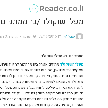
מפלי שוקולד /בר ממתקים
ענבל לוי
03/10/2015
זמן קריאה מוערך: 3 דק'
מאמר בנושא מפלי שוקולד
מפלי השוקולד
מהווים אטרקציה מדהימה למגוון אירועים,
עסקיים,ימי נישואין, מסיבות רווקים/ות, כנסים ואירועים
ומוסיפים טעם מתוק ואווירה קסומה.כיום ניתן לרכוש 
שוקולד מעוצבים לשימוש ביתי ומסחרי, כמו כן, ישנם 
להפוך את האירוע שלכם לחוויה בלתי נשכחת.
מפלי הש
הרעיון המרכזי היה לקחת מתקן לפונדו שוקולד ולפתח 
מהווים אטרקציה בלתי נשכחת.קיימת הקפדה רבה על ס
והעיבוד, שמירה על עקרונות אלו הן הנותנות את האפשר