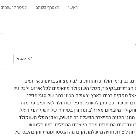
ראשי
הצטרף ככותב
כניסה לרשומים
אהבתי
 כגון: ימי הולדת, חתונות, בר/בת מצווה, בריתות, אירועים
 חברתיים,בקיצור,
מפלי השוקולד מתאימים לכל אירוע ולכל גיל
אצל ספקים רבים בארץ ובעולם מגוון רחב של סוגי מפלי
חברות שדרכם ניתן להשכיר מפלי שוקולד לאירועים על מנת
וקולד מיובאים מארה"ב ומקורן בפיתוח של השף הנרי דואל.
ממנו מכונה המייצרת הפעלה רב חושית, ואכן
מפלי השוקולד
טנדרטים החומרים מהם מיוצרים המפלים, רמת הליטוש
ות ליצירת חוויה מושלמת הן ברמה הגסטרונומית והן בהיבט של