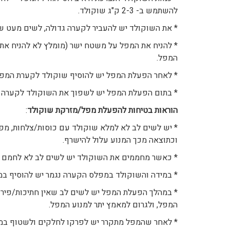
להשתמש ב- 2-3 ק"ג שוקולד.
* את השוקולד יש להעביר לקערה גדולה, לשים מעט שמן
* להניח את המפל על משטח ישר (מומלץ לא להניח את
המפל.
* לאחר הפעלת המפל יש להוסיף שוקולד לקערת המפ
* בתום הפעלת המפל יש לשפוך את השוקולד לקערה 
הוראות בטיחות להפעלת מפל/מזרקת שוקולד
:
* יש לשים לב לא למלא שוקולד עם כוסות/צלחות, מ
וכתוצאה מכך המנוע עלול להישרף.
* כאשר מחממים את השוקולד יש לשים לב לא לחמם יו
* במידה והשוקולד במפלס הקערה נגמר יש להוסיף במי
* במהלך הפעלת המפל יש לשים לב שאין חתיכות/פירו
המפל, ולגרום למאמץ יתר למנוע המפל.
* לאחר שהמפל מתקרר יש לפרקו לחלקים ולשטוף במי