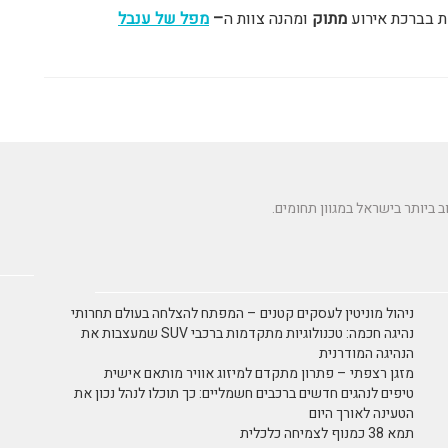
ת בברכת אירוע
מתוק
ומהנה צוות ה
–
מפל של ענבל
ניהול מוניטין לעסקים קטנים – המפתח להצלחה בעולם תחרותי
נהיגה חכמה: טכנולוגיות מתקדמות ברכבי SUV שמעצבות את
הנהיגה המודרנית
מזגן רצפתי – פתרון מתקדם למיזוג אוויר מותאם אישית
טיפים לנהגים חדשים ברכבים חשמליים: כך תוכלו לנהל נכון את
הטעינה לאורך היום
תמא 38 כמנוף לצמיחה כלכלית