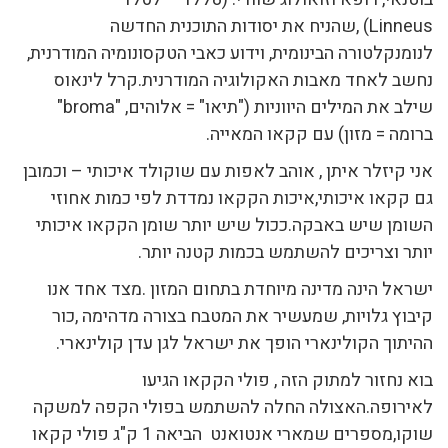
Linneus) ,שהניח את יסודות התוכנית החדשה
לנומנקלטורה הבינומית, וידוע כאבי הטקסונומיה המודרנית,
נחשב לאחד מאבות האקולוגיה המודרנית.קרל לינאוס
שילב את המילים היווניות ("תיאו" = אלוהים, "broma"
ברומה = מזון) עם קקאו המאייה.
אני קיזלר איתן , אוהב לאפות עם שוקולד איכותי – וכמובן
גם קקאו איכותי,איכות הקקאו נמדדת לפי כמות אחוזי
השומן שיש באבקה.ככול שיש יותר שומן הקקאו איכותי
יותר וצריכים להשתמש בכמות קטנה יותר.
ישראל הינה מדינה מיוחדת בתחום המזון .מצד אחד אנו
קיבוץ גלויות, שמעשיר את המטבח בצורה מדהימה ,כור
ההיתוך הקולינארי הופך את ישראל לגן עדן קולינארי.
בוא נחזור למתוק הזה , פולי הקקאו הגיעו
לאירופה.האצולה החלה להשתמש בפולי הקפה למשקה
שוקו,מספרים שמארי אנטואנט הביאה 1 ק"ג פולי קקאו