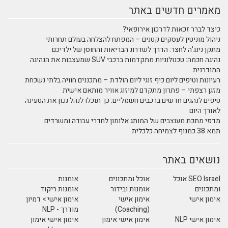
מאמרים חדשים באתר
כיצד לברר זכאות לדרכון אירופאי?
ניהול מוניטין לעסקים קטנים – המפתח להצלחה בעולם תחרותי
מתקן נינג'ה לחצר: הדרך לשדרוג הבריאות והחוסן של ילדיכם
נהיגה חכמה: טכנולוגיות מתקדמות ברכבי SUV שמעצבות את הנהיגה
המודרנית
רעיונות וטיפים ליום כיף זוגי ליום הולדת – מתכננים חוויה בלתי נשכחת
מזגן רצפתי – פתרון מתקדם למיזוג אוויר מותאם אישית
טיפים לנהגים חדשים ברכבים חשמליים: כך תוכלו לנהל נכון את הטעינה
לאורך היום
מדפי מתכת מעוצבים של המותג אלומון לחדרי עבודה ומשרדים
תמא 38 כמנוף לצמיחה כלכלית
נושאים באתר
SEO Israel אוכל
אוכל ומתכונים
אומנות
ומתכונים
אומנות ובידור
אומנות ריקוד
אימון אישי
אימון אישי
אימון אישי > דמיון
(Coaching)
מודרך - NLP
אימון אישי NLP
אימון אישי אימון
אימון אישי אימון