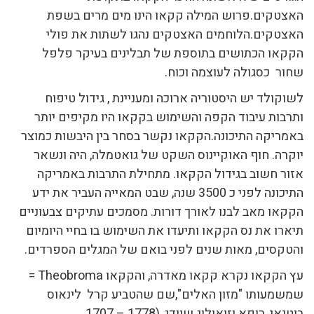
האצטקים.פרוש המילה קקאו הינו מים מרים בשפת
האצטקים.הלוחמים האצטקים נהגו לשתות את פולי
הקקאו הכתושים בתוספת של תבלינים בעיקר פלפל
שחור כסגולה לעוצמה וכוח.
לשוקולד יש היסטוריה ארוכה ומעניינת , גידול טיפוח
ותרבות עיבוד הקפה והשימוש בקקאו היו מקיפים יותר
באמריקה התיכונה.הקקאו נקשר בסחר בין היבשות כמוצר
יוקרה. חוף האוקיינוס השקט של גואטמלה, היה ונשאר
אזור חשוב בגידול הקקאו. מתחילת התרבות באמריקה
התיכונה לפני כ 3500 שנה, שבט המאייה העביר את ידע
הקקאו מאב לבנו לאורך דורות. מסמכים עתיקים צבעוניים
תיארו את נס הקקאו ותיעדו את השימוש בו בחיי היומיום
והטקסים, מאות שנים לפני בואם של המגלים הספרדים.
עץ הקקאו נקרא קקאו מאדרה, והקקאו Theobroma =
שמשמעותו "מזון האלים",שם שהטביע קרל לינאוס
בוטנאי, רופא וזואולוג שוודי. (1778 – 1707