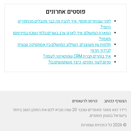
פוסטים אחרונים
לפני שבוחרים תוסף: איך להבין מה כבר מקבלים מהתפריט
היומי?
המארח המושלם: איך לארגן ערב בשרים בלתי נשכח במינימום
מאמץ?
חלונות עץ מעוצבים: השילוב המושלם בין אסתטיקה טבעית
לבידוד תרמי
איך בוחרים חברת CRM שמתאימה לעסק?
סרום לעור הפנים- כיצד משתמשים בו?
הצטרף ככותב
כניסה לרשומים
רידר הוא מאגר מאמרים שכבר 20 שנה מביא לכם את התוכן הטוב ביותר
בישראל במגוון תחומים.
© 2026 כל הזכויות שמורות