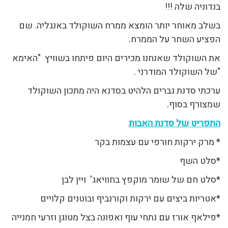
בנדוניה שלה !!!
בשלב מאוחר יותר הומצא ממרח השוקולד באנגליה. שם
הפציע השחר על הממרח.
את השוקולד שאנחנו מכירים היום פיתחו בשוויץ "האימא
"של השוקולד המודרני .
ערכתי סדנת גברים הלהיט בסדנא היה מתכון השוקולד
שמצורף בסוף.
התפריט של סדנת האבות
* מרק ירקות חורפי עם עצמות בקר
*סלט השף
*סלט חם של שומר מוקפץ בחוויאג' ויין לבן
*אטריות ביצים עם ירקות וקורנביף ובוטנים קלויים
*פילאף אורז עם נתחי עוף ואפונה בצל מטוגן וזרעי חמנייה