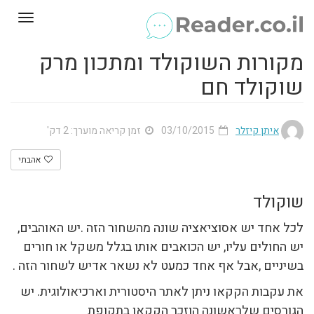
Toggle
gation
מקורות השוקולד ומתכון מרק
שוקולד חם
איתן קיזלר
03/10/2015
זמן קריאה מוערך: 2 דק'
אהבתי
שוקולד
לכל אחד יש אסוציאציה שונה מהשחור הזה .יש האוהבים,
יש החולים עליו, יש הכואבים אותו בגלל משקל או חורים
בשיניים ,אבל אף אחד כמעט לא נשאר אדיש לשחור הזה .
את עקבות הקקאו ניתן לאתר היסטורית וארכיאולוגית. יש
הגורסים שלראשונה הוזכר הקקאו בתקופת