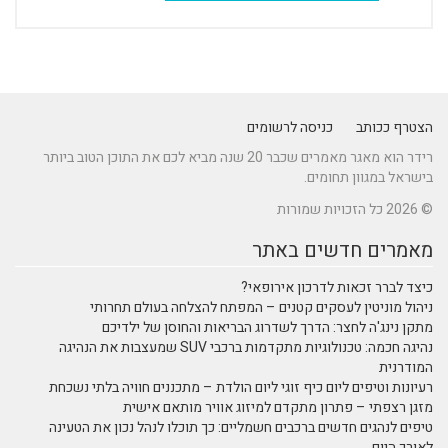
הצטרף ככותב
כניסה לרשומים
רידר הוא מאגר מאמרים שכבר 20 שנה מביא לכם את התוכן הטוב ביותר
בישראל במגוון תחומים.
© 2026 כל הזכויות שמורות
מאמרים חדשים באתר
כיצד לברר זכאות לדרכון אירופאי?
ניהול מוניטין לעסקים קטנים – המפתח להצלחה בעולם תחרותי
מתקן נינג'ה לחצר: הדרך לשדרוג הבריאות והחוסן של ילדיכם
נהיגה חכמה: טכנולוגיות מתקדמות ברכבי SUV שמעצבות את הנהיגה
המודרנית
רעיונות וטיפים ליום כיף זוגי ליום הולדת – מתכננים חוויה בלתי נשכחת
מזגן רצפתי – פתרון מתקדם למיזוג אוויר מותאם אישית
טיפים לנהגים חדשים ברכבים חשמליים: כך תוכלו לנהל נכון את הטעינה
לאורך היום