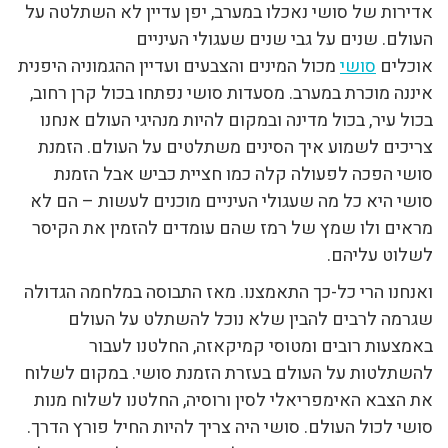
אדירות של סושי נאכלו במערב, יפן עדיין לא השתלטה על
העולם. שנים על גבי שנים שעגולי העיניים
אוכלים
סושי
מכול המינים והצבעים ועדיין ההגמוניה היפנית
איננה מוכרת במערב. מסעדות סושי נפתחו בכול קרן רחוב,
בכול עיר, בכול מדינה ובמקום להיות מנהיגי העולם אנחנו
צריכים לשמוע איך הסינים משתלטים על העולם. הזמנת
סושי הפכה לפעולה קלה כמו חציית כביש אבל הזמנת
סושי היא כל מה שעגולי העיניים מוכנים לעשות – הם לא
מראים ולו שמץ של רמז שהם עומדים להזמין את הקיסר
לשלוט עליהם.
ואנחנו הרי כל-כך התאמצנו. מאז התבוסה במלחמה הגדולה
שגרמה לרבים להבין שלא נוכל להשתלט על העולם
באמצעות רובים ומטוסי קמיקאזה, החלטנו לעבור
להשתלטות על העולם בעזרת הזמנת סושי. במקום לשלוח
את הצבא האימפריאלי לסין ורוסיה, החלטנו לשלוח מנות
סושי לכול העולם. סושי היה צריך להיות החיל פורץ הדרך.