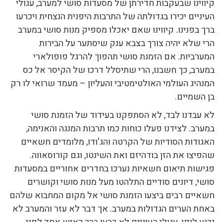
קיווינו שבעקבות חדירתן של מסעדות סושי למערב, עגולי
העיניים יכירו בגדולתה של התרבות היפנית הנצחית ויכרעו
ברך בפנינו. קיווינו שאם יאכלו מספיק מנות סושי במערב
הרי שלא יהיה צורך בצבא ענק שיסתער על הבירות
המערביות. אם הזמנת סושי תהפוך להרגל פופולארי
במערב, כך חשבנו, הרי שתיסלל דרכו של הקיסר אל כס
המנהיג העולמי האולטימטיבי והעליון – מעמד שרואי לו רק
בן השמיים.
לא עבדנו לבד, לא הסתפקנו בעידוד של הזמנת סושי
במערב. לצידנו פעלו כוחות כמו תרבות המנגה והאנימה,
האגודות הסודיות של הקרטה והג'ודו, מלומדים חשאיים
שהפיצו את הזן בודהיזם ואת השינטו, וגם קורוסאווה.
פגישות תיאום חשאיות נערכו בחדרים אחוריים במסעדות
סושי, דיונים סודיים התלהטו מעל מנות סושי וקושרים
חשאיים רבים ביצעו הזמנת סושי אל מקום המחבוא שלהם
באחת הערים הגדולות במערב. אך דבר לא עזר והמערב לא