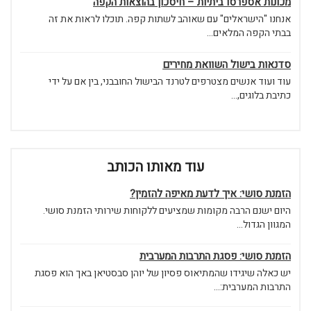
מכונות אספרסו ביתיות – חיסכון בהוצאות הקפה
אנחנו "הישראלים" עם שאוהב לשתות קפה. תוכלו לראות את זה
בבתי הקפה המלאים...
סדנאות בישול השוואת מחירים
עוד ועוד אנשים מצטרפים לטרנד הבישול החובבני, בין אם על ידי
כתיבת בלוגים,...
עוד מאותו הכותב
הזמנת סושי: איך לדעת מאיפה להזמין?
היום ישנם הרבה מקומות שמציעים ללקוחות שירותי הזמנת סושי.
המגוון הגדול...
הזמנת סושי: פסגת התרבות המערבית
יש כאלה שיגידו שהמתיאוס פסיון של יוהן סבסטיאן באך הוא פסגת
התרבות המערבית:...