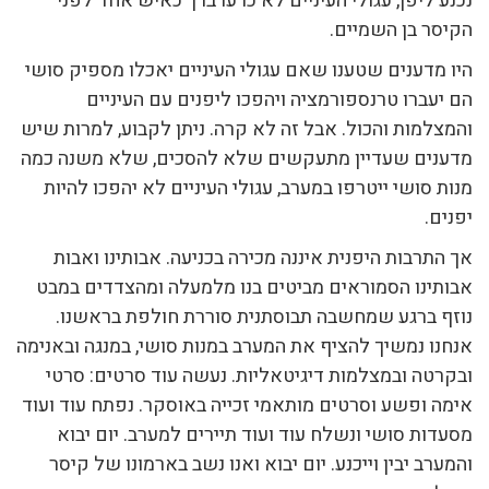
נכנע ליפן, עגולי העיניים לא כרעו ברך כאיש אחד לפני
הקיסר בן השמיים.
היו מדענים שטענו שאם עגולי העיניים יאכלו מספיק סושי
הם יעברו טרנספורמציה ויהפכו ליפנים עם העיניים
והמצלמות והכול. אבל זה לא קרה. ניתן לקבוע, למרות שיש
מדענים שעדיין מתעקשים שלא להסכים, שלא משנה כמה
מנות סושי ייטרפו במערב, עגולי העיניים לא יהפכו להיות
יפנים.
אך התרבות היפנית איננה מכירה בכניעה. אבותינו ואבות
אבותינו הסמוראים מביטים בנו מלמעלה ומהצדדים במבט
נוזף ברגע שמחשבה תבוסתנית סוררת חולפת בראשנו.
אנחנו נמשיך להציף את המערב במנות סושי, במנגה ובאנימה
ובקרטה ובמצלמות דיגיטאליות. נעשה עוד סרטים: סרטי
אימה ופשע וסרטים מותאמי זכייה באוסקר. נפתח עוד ועוד
מסעדות סושי ונשלח עוד ועוד תיירים למערב. יום יבוא
והמערב יבין וייכנע. יום יבוא ואנו נשב בארמונו של קיסר