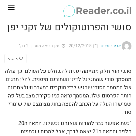
Toggle
gation
סושי והפרוטוקולים של זקני יפן
אביב יועצים
20/12/2018
זמן קריאה מוערך: 2 דק'
אהבתי
סושי הוא חלק ממזימה יפנית להשתלט על העולם. כך עולה
ממסמך סודי שהתגלגל לדינו ושתורגם מיפנית. להלן תרגום
של המסמך הסודי שהגיע לידי חוקרים במערב ושלאחרונה
הותר הפרסום שלו. המסמך נראה כמו סקירת מצב בעל פה
שמישהו העלה על הכתב להפצה בחוג מצומצם של שומרי
סוד.
"כעת אפשר כבר להודות שאנחנו נכשלנו. המאה ה20
חלפה והמאה ה21 יצאה לדרך, אבל למרות שכמויות