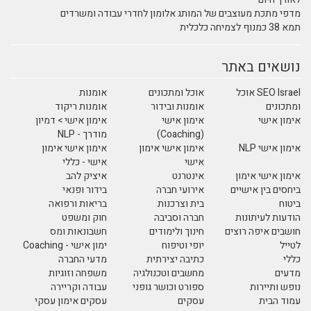
מדפי מתכת מעוצבים של המותג אלומון לחדרי עבודה ומשרדים
תמא 38 כמנוף לצמיחה כלכלית
נושאים באתר
SEO Israel אוכל
אוכל ומתכונים
אומנות
ומתכונים
אומנות ובידור
אומנות ריקוד
אימון אישי
אימון אישי
אימון אישי > דמיון
(Coaching)
מודרך - NLP
אימון אישי NLP
אימון אישי אימון
אימון אישי אימון
אישי
אישי - כללי
אימון אישי אימון
אינטרנט
איציק להב
ביחסים בין אישיים
אירועי חברה
בידור ופנאי
ביטוח
בית וצרכנות
בריאות ורפואה
הודעות לעיתונות
חברה וסביבה
חוק ומשפט
חושבים איפה רוצים
חינוך ולימודים
חשבונאות ומס
לטייל
יופי וטיפוח
ימון אישי - Coaching
כללי
כתיבה יצירתית
מדעי החברה
מדעים
מחשבים וטכנולגיה
משפחה וזוגיות
נופש ותיירות
ספורט וכושר גופני
עבודה וקריירה
עמוד הבית
עסקים
עסקים אימון עסקי