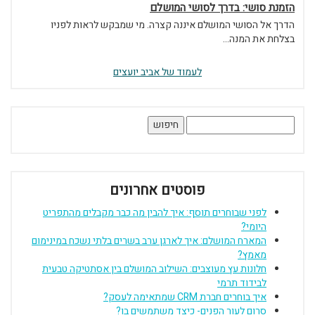
הזמנת סושי: בדרך לסושי המושלם
הדרך אל הסושי המושלם איננה קצרה. מי שמבקש לראות לפניו
בצלחת את המנה...
לעמוד של אביב יועצים
חיפוש:
פוסטים אחרונים
לפני שבוחרים תוסף: איך להבין מה כבר מקבלים מהתפריט
היומי?
המארח המושלם: איך לארגן ערב בשרים בלתי נשכח במינימום
מאמץ?
חלונות עץ מעוצבים: השילוב המושלם בין אסתטיקה טבעית
לבידוד תרמי
איך בוחרים חברת CRM שמתאימה לעסק?
סרום לעור הפנים- כיצד משתמשים בו?