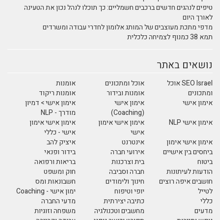
טיפים לנהגים חדשים ברכבים חשמליים: כך תוכלו לנהל נכון את הטעינה
לאורך היום
מדפי מתכת מעוצבים של המותג אלומון לחדרי עבודה ומשרדים
תמא 38 כמנוף לצמיחה כלכלית
נושאים באתר
SEO Israel אוכל
אוכל ומתכונים
אומנות
ומתכונים
אומנות ובידור
אומנות ריקוד
אימון אישי
אימון אישי
אימון אישי > דמיון
(Coaching)
מודרך - NLP
אימון אישי NLP
אימון אישי אימון
אימון אישי אימון
אישי
אישי - כללי
אימון אישי אימון
אינטרנט
איציק להב
ביחסים בין אישיים
אירועי חברה
בידור ופנאי
ביטוח
בית וצרכנות
בריאות ורפואה
הודעות לעיתונות
חברה וסביבה
חוק ומשפט
חושבים איפה רוצים
חינוך ולימודים
חשבונאות ומס
לטייל
יופי וטיפוח
ימון אישי - Coaching
כללי
כתיבה יצירתית
מדעי החברה
מדעים
מחשבים וטכנולגיה
משפחה וזוגיות