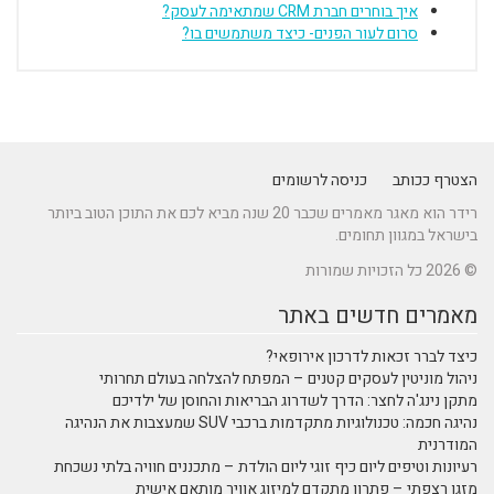
איך בוחרים חברת CRM שמתאימה לעסק?
סרום לעור הפנים- כיצד משתמשים בו?
הצטרף ככותב
כניסה לרשומים
רידר הוא מאגר מאמרים שכבר 20 שנה מביא לכם את התוכן הטוב ביותר
בישראל במגוון תחומים.
© 2026 כל הזכויות שמורות
מאמרים חדשים באתר
כיצד לברר זכאות לדרכון אירופאי?
ניהול מוניטין לעסקים קטנים – המפתח להצלחה בעולם תחרותי
מתקן נינג'ה לחצר: הדרך לשדרוג הבריאות והחוסן של ילדיכם
נהיגה חכמה: טכנולוגיות מתקדמות ברכבי SUV שמעצבות את הנהיגה
המודרנית
רעיונות וטיפים ליום כיף זוגי ליום הולדת – מתכננים חוויה בלתי נשכחת
מזגן רצפתי – פתרון מתקדם למיזוג אוויר מותאם אישית