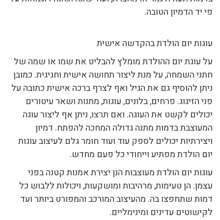
פי יד הדמיון הטובה.
עוגות יום הולדת בהקדשה אישית
על עוגת יום ההולדת מומלץ להבליט את שמו או שמה של
חתני השמחה, על מנת ליצור תחושה אישית וחגיגית. כמובן
ניתן להוסיף גם את הגיל ואף לצרף ברכה אישית כתובה על
פני הזיגוג. פרחים, בלונים, עוגות, מתנות ושאר עיטורים
יכולים לקשט את העוגה. ואם תרצו, ניתן אף ליצור עוגה
המעוצבת בדמות מתנה גדולה המחכה להפתח. דמיון
ויצירתיות יכולים לספק עוד ועוד חומר גלם לעיצוב עוגות
יום הולדת מפתיע וייחודי כל פעם מחדש.
עוגות יום הולדת מעוצבות הנן יצירת אמנות קטנה בפני
עצמן. הן טעימות, מרהיבות ומושקעות, ויכולות ללבוש כל
דמות שתחפצו בה. מהעיצוב המורכב והמפורט ביותר ועד
לקישוטים עדינים ומינימליים.