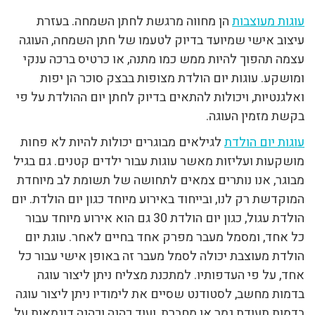
עוגות מעוצבות
הן מחווה מרגשת לחתן השמחה. בעזרת
עיצוב אישי שמיועד בדיוק לטעמו של חתן השמחה, העוגה
עצמה תהפוך להיות ממש כמו מתנה, או כרטיס ברכה ענקי
ומושקע. עוגות יום הולדת מצופות בבצק סוכר הן יפות
ואלגנטיות, ויכולות להתאים בדיוק לחתן יום ההולדת על פי
בקשת מזמין העוגה.
עוגות יום הולדת
לגילאים מבוגרים יכולות להיות לא פחות
מושקעות ועליזות מאשר עוגות עבור ילדים קטנים. גם בגיל
מבוגר, אנו נותרים צמאים לתחושה של תשומת לב מיוחדת
המוקדשת רק לנו, ובייחוד באירוע מיוחד כגון יום הולדת. יום
הולדת עגול, כגון יום הולדת 30 גם הוא אירוע מיוחד עבור
כל אחד, ומסמל מעבר מפרק אחד בחיים לאחר. עוגת יום
הולדת מעוצבת יכולה לסמל מעבר זה באופן אישי עבור כל
אחד, על פי העדפותיו. למתכנת מצליח ניתן ליצור עוגה
בדמות מחשב, לסטודנט שסיים את לימודיו ניתן ליצור עוגה
בדמות תעודת גמר או מחברת, ועוד כהנה וכהנה דוגמאות על