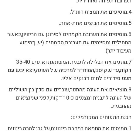
תערובת תפוחה ואוורירית.
4.מוסיפים את תמצית הווניל.
5.מוסיפים את הביצים אחת-אחת.
6.מוסיפים את תערובת הקמחים לסירוגן עם הריוויון,כאשר
מתחילים ומסיימים עם תערובת הקמחים (יש ךהימנע
מעיבוד יתר).
7.מוזגים את הבלילה לתבנית המשומנת ואופים 35-40
דקות,עד שקיסם,המוחדר למרכזה של העוגה,יוצא יבש עם
מעט פירורים לחים דבוקים אליו.
8.מוציאים את העוגה מהתנור,עוברים עם סכין בין השוליים
של העוגה לתבנית ומצננים כ-10 דקות,לפני שמוציאים
מהתבנית.
הכנת התפוחים המקורמלים:
1.ממיסים את החמאה במחבת ביננונית,על גבי להבה בינונית.