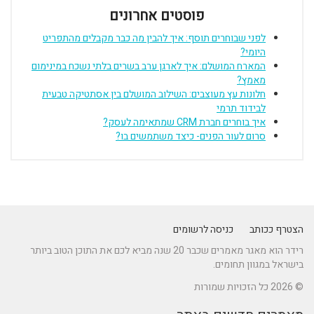
פוסטים אחרונים
לפני שבוחרים תוסף: איך להבין מה כבר מקבלים מהתפריט
היומי?
המארח המושלם: איך לארגן ערב בשרים בלתי נשכח במינימום
מאמץ?
חלונות עץ מעוצבים: השילוב המושלם בין אסתטיקה טבעית
לבידוד תרמי
איך בוחרים חברת CRM שמתאימה לעסק?
סרום לעור הפנים- כיצד משתמשים בו?
הצטרף ככותב
כניסה לרשומים
רידר הוא מאגר מאמרים שכבר 20 שנה מביא לכם את התוכן הטוב ביותר
בישראל במגוון תחומים.
© 2026 כל הזכויות שמורות