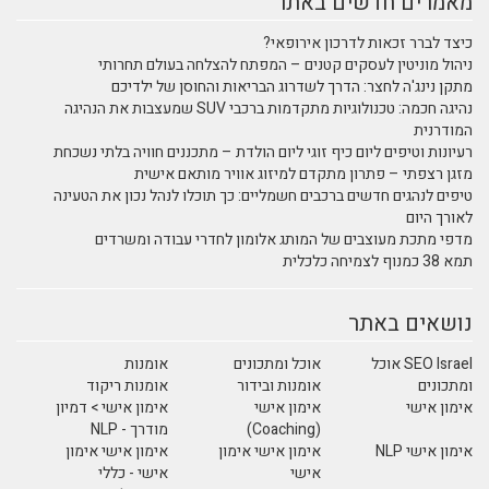
מאמרים חדשים באתר
כיצד לברר זכאות לדרכון אירופאי?
ניהול מוניטין לעסקים קטנים – המפתח להצלחה בעולם תחרותי
מתקן נינג'ה לחצר: הדרך לשדרוג הבריאות והחוסן של ילדיכם
נהיגה חכמה: טכנולוגיות מתקדמות ברכבי SUV שמעצבות את הנהיגה
המודרנית
רעיונות וטיפים ליום כיף זוגי ליום הולדת – מתכננים חוויה בלתי נשכחת
מזגן רצפתי – פתרון מתקדם למיזוג אוויר מותאם אישית
טיפים לנהגים חדשים ברכבים חשמליים: כך תוכלו לנהל נכון את הטעינה
לאורך היום
מדפי מתכת מעוצבים של המותג אלומון לחדרי עבודה ומשרדים
תמא 38 כמנוף לצמיחה כלכלית
נושאים באתר
SEO Israel אוכל
אוכל ומתכונים
אומנות
ומתכונים
אומנות ובידור
אומנות ריקוד
אימון אישי
אימון אישי
אימון אישי > דמיון
(Coaching)
מודרך - NLP
אימון אישי NLP
אימון אישי אימון
אימון אישי אימון
אישי
אישי - כללי