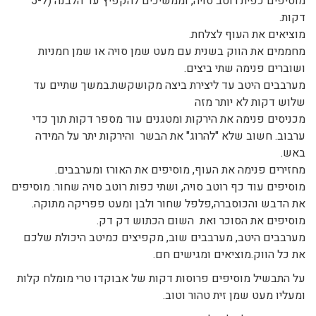
מוסיפים כפית רוטב סויה, וממשיכים להקפיץ עד הלבנה (5-7
דקות.
מוציאים את העוף לצלחת.
מחממים את הווק בשנית עם מעט שמן סויה או שמן חמניות
ושוברים פנימה שתי ביצים.
מערבבים היטב עד ליצירת ביצה מקושקשת.במשך שתיים עד
שלוש דקות לא יותר מזה
מכניסים פנימה את הירקות ומטגנים עוד מספר דקות תוך כדי
ערבוב. חשוב שלא "להרוג" את הבשר והירקות יתר על המידה
באש.
מחזירים פנימה את העוף, מוסיפים את האורז ומערבבים.
מוסיפים עוד כף רוטב סויה, ושתי כפות רוטב סויה שחור. מוסיפים
את הדבש והכוסברה,פלפל שחור ולבן ומעט פפריקה מתוקה.
מוסיפים את הסוכר ואת השום הכתוש דק דק.
מערבבים היטב, מערבבים שוב, מקפיצים כמיטב היכולת שלכם
את כל הווק.מוציאים ומגישים חם.
על התבשיל מוסיפים פרוסות דקות של אבוקדו טרי מומלח קלות
ומעליו מעט שמן זית טהור וטוב.