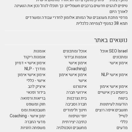
טיפים לנהגים חדשים ברכבים חשמליים: כך תוכלו לנהל נכון את הטעינה
לאורך היום
מדפי מתכת מעוצבים של המותג אלומון לחדרי עבודה ומשרדים
תמא 38 כמנוף לצמיחה כלכלית
נושאים באתר
SEO Israel אוכל
אוכל ומתכונים
אומנות
ומתכונים
אומנות ובידור
אומנות ריקוד
אימון אישי
אימון אישי
אימון אישי > דמיון
(Coaching)
מודרך - NLP
אימון אישי NLP
אימון אישי אימון
אימון אישי אימון
אישי
אישי - כללי
אימון אישי אימון
אינטרנט
איציק להב
ביחסים בין אישיים
אירועי חברה
בידור ופנאי
ביטוח
בית וצרכנות
בריאות ורפואה
הודעות לעיתונות
חברה וסביבה
חוק ומשפט
חושבים איפה רוצים
חינוך ולימודים
חשבונאות ומס
לטייל
יופי וטיפוח
ימון אישי - Coaching
כללי
כתיבה יצירתית
מדעי החברה
מדעים
מחשבים וטכנולגיה
משפחה וזוגיות