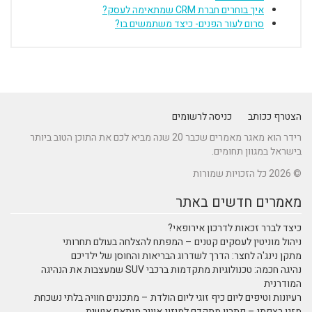
איך בוחרים חברת CRM שמתאימה לעסק?
סרום לעור הפנים- כיצד משתמשים בו?
הצטרף ככותב
כניסה לרשומים
רידר הוא מאגר מאמרים שכבר 20 שנה מביא לכם את התוכן הטוב ביותר
בישראל במגוון תחומים.
© 2026 כל הזכויות שמורות
מאמרים חדשים באתר
כיצד לברר זכאות לדרכון אירופאי?
ניהול מוניטין לעסקים קטנים – המפתח להצלחה בעולם תחרותי
מתקן נינג'ה לחצר: הדרך לשדרוג הבריאות והחוסן של ילדיכם
נהיגה חכמה: טכנולוגיות מתקדמות ברכבי SUV שמעצבות את הנהיגה
המודרנית
רעיונות וטיפים ליום כיף זוגי ליום הולדת – מתכננים חוויה בלתי נשכחת
מזגן רצפתי – פתרון מתקדם למיזוג אוויר מותאם אישית