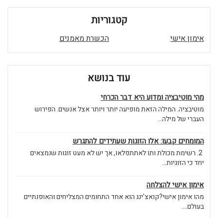
קטגוריות
אימון אישי
הכשרת מאמנים
עוד בנושא
מהי מוטיבציה ומדוע היא דבר הכרחי
מוטיבציה. המילה הזאת מופיעה יותר ויותר אצל אנשים. הפירוש
העברי של מילה...
המומחים קבעו: אלו הזוגות שעתידים להתגרש
2. רשימת מכולת ותו לאתתפלאו, אך יש לא מעט זוגות שנמצאים
יחד כי הזוגיות...
אימון אישי להצלחה
מהו אימון אישי?קואצ'ינג הוא אחד התחומים המצליחים והאופנתיים
בעולם....