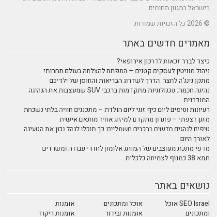
בישראל במגוון תחומים.
© 2026 כל הזכויות שמורות
מאמרים חדשים באתר
כיצד לברר זכאות לדרכון אירופאי?
ניהול מוניטין לעסקים קטנים – המפתח להצלחה בעולם תחרותי
מתקן נינג'ה לחצר: הדרך לשדרוג הבריאות והחוסן של ילדיכם
נהיגה חכמה: טכנולוגיות מתקדמות ברכבי SUV שמעצבות את הנהיגה
המודרנית
רעיונות וטיפים ליום כיף זוגי ליום הולדת – מתכננים חוויה בלתי נשכחת
מזגן רצפתי – פתרון מתקדם למיזוג אוויר מותאם אישית
טיפים לנהגים חדשים ברכבים חשמליים: כך תוכלו לנהל נכון את הטעינה
לאורך היום
מדפי מתכת מעוצבים של המותג אלומון לחדרי עבודה ומשרדים
תמא 38 כמנוף לצמיחה כלכלית
נושאים באתר
SEO Israel אוכל
אוכל ומתכונים
אומנות
ומתכונים
אומנות ובידור
אומנות ריקוד