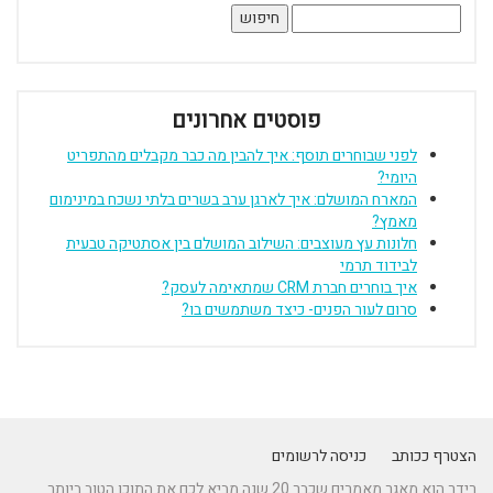
חיפוש:
פוסטים אחרונים
לפני שבוחרים תוסף: איך להבין מה כבר מקבלים מהתפריט
היומי?
המארח המושלם: איך לארגן ערב בשרים בלתי נשכח במינימום
מאמץ?
חלונות עץ מעוצבים: השילוב המושלם בין אסתטיקה טבעית
לבידוד תרמי
איך בוחרים חברת CRM שמתאימה לעסק?
סרום לעור הפנים- כיצד משתמשים בו?
הצטרף ככותב
כניסה לרשומים
רידר הוא מאגר מאמרים שכבר 20 שנה מביא לכם את התוכן הטוב ביותר