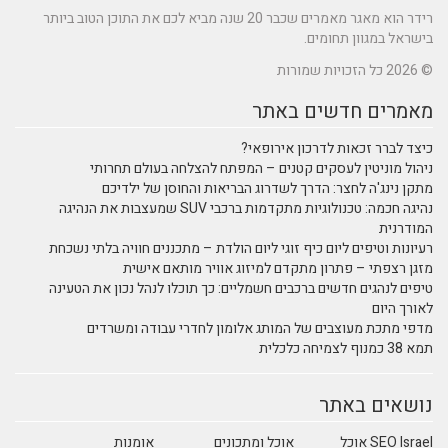
רידר הוא מאגר מאמרים שכבר 20 שנה מביא לכם את התוכן הטוב ביותר
בישראל במגוון תחומים.
© 2026 כל הזכויות שמורות
מאמרים חדשים באתר
כיצד לברר זכאות לדרכון אירופאי?
ניהול מוניטין לעסקים קטנים – המפתח להצלחה בעולם תחרותי
מתקן נינג'ה לחצר: הדרך לשדרוג הבריאות והחוסן של ילדיכם
נהיגה חכמה: טכנולוגיות מתקדמות ברכבי SUV שמעצבות את הנהיגה
המודרנית
רעיונות וטיפים ליום כיף זוגי ליום הולדת – מתכננים חוויה בלתי נשכחת
מזגן רצפתי – פתרון מתקדם למיזוג אוויר מותאם אישית
טיפים לנהגים חדשים ברכבים חשמליים: כך תוכלו לנהל נכון את הטעינה
לאורך היום
מדפי מתכת מעוצבים של המותג אלומון לחדרי עבודה ומשרדים
תמא 38 כמנוף לצמיחה כלכלית
נושאים באתר
SEO Israel אוכל
אוכל ומתכונים
אומנות