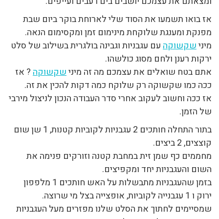
ומצאתם את עצמכם יושבים בים רעבים ועייפים.
אז בואו תשמעו את הסוד שלי לארוחת בוקר ביום שבת
מפנקת ומענגת שלוקחת מינימום זמן ומקסימום הנאה.
מיני
שקשוקה
עם עגבניות וגבינה בולגרית בשילוב של סלט
ירקות רענן ולחם מסוג כולשהו.
אתם בטח שואלים את עצמכם מה זה מיני
שקשוקה
? אז
ככה כמו שקשוקה רק שלוקח כמה דקות להכין את זה.
אז ככה וחשוב לעקוב אחרי סדר העבודה הנכון לניצול מירבי
של הזמן.
בתור התחלה חותכים 2 עגבניות לקוביות קטנות, 1 שן שום
קוצצים, 2 ביצים.
מחממים כף שמן זית במחבת קטנה וזורקים פנימה את
השום והעגבניות יחד ומקפיצים.
בזמן שהעגבניות מתבשלות על האש חותכים 1 מלפפון
ירוק ו 1 עגבנייה לקוביות, אופצייה בצל מי שרוצה.
שמסיימים לחתוך את הסלט שלנו מפזרים מעל העגבניות