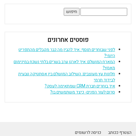
חיפוש:
פוסטים אחרונים
לפני שבוחרים תוסף: איך להבין מה כבר מקבלים מהתפריט
היומי?
המארח המושלם: איך לארגן ערב בשרים בלתי נשכח במינימום
מאמץ?
חלונות עץ מעוצבים: השילוב המושלם בין אסתטיקה טבעית
לבידוד תרמי
איך בוחרים חברת CRM שמתאימה לעסק?
סרום לעור הפנים- כיצד משתמשים בו?
הצטרף ככותב
כניסה לרשומים