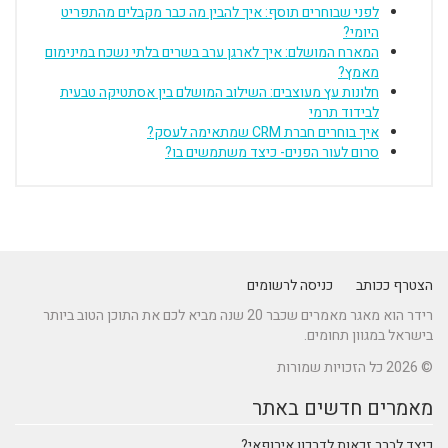
לפני שבוחרים תוסף: איך להבין מה כבר מקבלים מהתפריט
היומי?
המארח המושלם: איך לארגן ערב בשרים בלתי נשכח במינימום
מאמץ?
חלונות עץ מעוצבים: השילוב המושלם בין אסתטיקה טבעית
לבידוד תרמי
איך בוחרים חברת CRM שמתאימה לעסק?
סרום לעור הפנים- כיצד משתמשים בו?
הצטרף ככותב
כניסה לרשומים
רידר הוא מאגר מאמרים שכבר 20 שנה מביא לכם את התוכן הטוב ביותר
בישראל במגוון תחומים.
© 2026 כל הזכויות שמורות
מאמרים חדשים באתר
כיצד לברר זכאות לדרכון אירופאי?