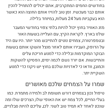
בחודשים החמים המתקרבים, אתם יכולים להתחיל להכין
אותם כבר מעכשיו. זמן טוב להזיז אותם החוצה הוא כאשר
הוא בעקביות מעל 24 מעלות, במיוחד בלילה.
מזג האוויר בחוץ יכול להיות בלתי צפוי בחודשי המעבר
שלנו בארץ. לקראת הקיץ, עם העלייה בשעות האור
ובטמפרטורה, צמחים נוטים להתייבש מהר יותר. היו עם היד
על הדופק, העבירו אותם לאזור מוצל והשקו אותם בשעות
הבוקר המוקדמות ובלילה כדי למנוע חריכת עלים
והתייבשות. אם יורד גשם לכמה ימים, הפסיקו להשקות
וכמובן, וודאו כי לאדניות שלכם בחוץ יש ניקוז כדי למנוע
השקיית יתר.
שמרו על הצמחים שלכם מאושרים
טיפול נכון בצמחים דורש תשומת לב ולמידה מתמדת. כמו
בעלי החיים, לכל צמח יש את האופי שלו, הצרכים שלו ומה
שנכון לאחד לא תמיד טוב לשני. לכן, עליכם להיות סבלניים,