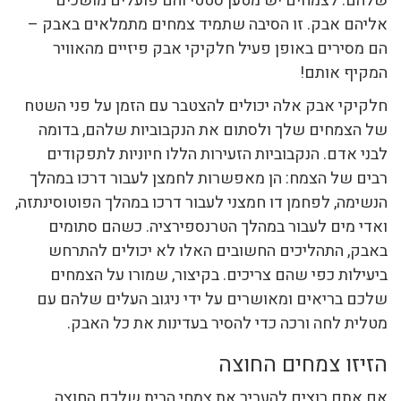
שלהם. לצמחים יש מטען סטטי והם פועלים מושכים
אליהם אבק. זו הסיבה שתמיד צמחים מתמלאים באבק –
הם מסירים באופן פעיל חלקיקי אבק פיזיים מהאוויר
המקיף אותם!
חלקיקי אבק אלה יכולים להצטבר עם הזמן על פני השטח
של הצמחים שלך ולסתום את הנקבוביות שלהם, בדומה
לבני אדם. הנקבוביות הזעירות הללו חיוניות לתפקודים
רבים של הצמח: הן מאפשרות לחמצן לעבור דרכו במהלך
הנשימה, לפחמן דו חמצני לעבור דרכו במהלך הפוטוסינתזה,
ואדי מים לעבור במהלך הטרנספירציה. כשהם סתומים
באבק, התהליכים החשובים האלו לא יכולים להתרחש
ביעילות כפי שהם צריכים. בקיצור, שמורו על הצמחים
שלכם בריאים ומאושרים על ידי ניגוב העלים שלהם עם
מטלית לחה ורכה כדי להסיר בעדינות את כל האבק.
הזיזו צמחים החוצה
אם אתם רוצים להעביר את צמחי הבית שלכם החוצה