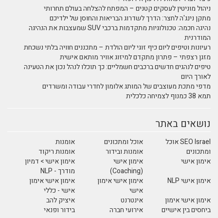
ניהול מוניטין לעסקים קטנים – המפתח להצלחה בעולם תחרותי
מתקן נינג'ה לחצר: הדרך לשדרוג הבריאות והחוסן של ילדיכם
נהיגה חכמה: טכנולוגיות מתקדמות ברכבי SUV שמעצבות את הנהיגה
המודרנית
רעיונות וטיפים ליום כיף זוגי ליום הולדת – מתכננים חוויה בלתי נשכחת
מזגן רצפתי – פתרון מתקדם למיזוג אוויר מותאם אישית
טיפים לנהגים חדשים ברכבים חשמליים: כך תוכלו לנהל נכון את הטעינה
לאורך היום
מדפי מתכת מעוצבים של המותג אלומון לחדרי עבודה ומשרדים
תמא 38 כמנוף לצמיחה כלכלית
נושאים באתר
SEO Israel אוכל
אוכל ומתכונים
אומנות
ומתכונים
אומנות ובידור
אומנות ריקוד
אימון אישי
אימון אישי
אימון אישי > דמיון
(Coaching)
מודרך - NLP
אימון אישי NLP
אימון אישי אימון
אימון אישי אימון
אישי
אישי - כללי
אימון אישי אימון
אינטרנט
איציק להב
ביחסים בין אישיים
אירועי חברה
בידור ופנאי