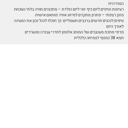
המודרנית
רעיונות וטיפים ליום כיף זוגי ליום הולדת – מתכננים חוויה בלתי נשכחת
מזגן רצפתי – פתרון מתקדם למיזוג אוויר מותאם אישית
טיפים לנהגים חדשים ברכבים חשמליים: כך תוכלו לנהל נכון את הטעינה
לאורך היום
מדפי מתכת מעוצבים של המותג אלומון לחדרי עבודה ומשרדים
תמא 38 כמנוף לצמיחה כלכלית
נושאים באתר
SEO Israel אוכל
אוכל ומתכונים
אומנות
ומתכונים
אומנות ובידור
אומנות ריקוד
אימון אישי
אימון אישי
אימון אישי > דמיון
(Coaching)
מודרך - NLP
אימון אישי NLP
אימון אישי אימון
אימון אישי אימון
אישי
אישי - כללי
אימון אישי אימון
אינטרנט
איציק להב
ביחסים בין אישיים
אירועי חברה
בידור ופנאי
ביטוח
בית וצרכנות
בריאות ורפואה
הודעות לעיתונות
חברה וסביבה
חוק ומשפט
חושבים איפה רוצים
חינוך ולימודים
חשבונאות ומס
לטייל
יופי וטיפוח
ימון אישי - Coaching