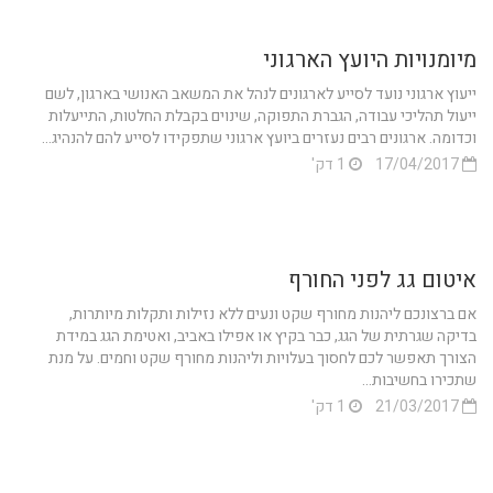
מיומנויות היועץ הארגוני
ייעוץ ארגוני נועד לסייע לארגונים לנהל את המשאב האנושי בארגון, לשם
ייעול תהליכי עבודה, הגברת התפוקה, שינוים בקבלת החלטות, התייעלות
וכדומה. ארגונים רבים נעזרים ביועץ ארגוני שתפקידו לסייע להם להנהיג...
17/04/2017
1 דק'
איטום גג לפני החורף
אם ברצונכם ליהנות מחורף שקט ונעים ללא נזילות ותקלות מיותרות,
בדיקה שגרתית של הגג, כבר בקיץ או אפילו באביב, ואטימת הגג במידת
הצורך תאפשר לכם לחסוך בעלויות וליהנות מחורף שקט וחמים. על מנת
שתכירו בחשיבות...
21/03/2017
1 דק'