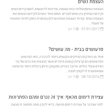
העצמת נשים
העצמת נשיםפעולות רבות נעשות, וצריכות להיעשות, לשם קידום נשים
וקידום השיוויון בין נשים לגברים. תחום אחד התורם לקידום הנשים הוא
העצמת נשים. קורסי העצמת נשים נערכים במסגרת החוק למינוי ממונות
על מעמד...
01/01/2017
1 דק'
פרעושים בבית - מה עושים?
אחד מן החרקים המזיקים והקשים ביותר להדברה, הוא הפרעוש.
הפרעושים הם קרציות קטנות מימדים אשר מוצצות את הדם של בני
האדם ובעלי החיים. מדובר במזיק חמקמק הניחן ביכולת ניתור מרשימה
שמאפשרת לו לקפץ לגובה...
28/10/2016
1 דק'
עצירת דימום מהאף: איך זה נגרם ומהם הפתרונות
לפני שנדבר על עצירת דימום מהאף, כדאי להבין ממה תופעה זו נובעת.