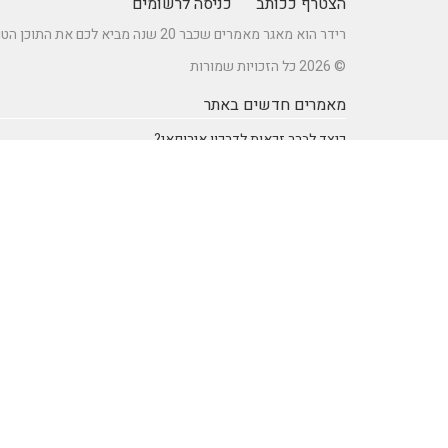
הצטרף ככותב
כניסה לרשומים
רידר הוא מאגר מאמרים שכבר 20 שנה מביא לכם את התוכן הטוב ביותר בישראל במגוון תחומים.
© 2026 כל הזכויות שמורות
מאמרים חדשים באתר
כיצד לברר זכאות לדרכון אירופאי?
מתקן נינג'ה לחצר: הדרך לשדרוג הבריאות והחוסן של ילדיכם
רעיונות וטיפים ליום כיף זוגי ליום הולדת – מתכננים חוויה בלתי
נשכחת
מדפי מתכת מעוצבים של המותג אלומון לחדרי עבודה ומשרדים
נושאים באתר
SEO Israel אוכל ומתכונים
אוכל ומתכונים
אימון אישי (Coaching)
אימון אישי > דמיון מודרך -
NLP
אינטרנט
איציק להב
בריאות ורפואה
הודעות לעיתונות
חשבונאות ומס
יופי וטיפוח
מדעים
מחשבים וטכנולגיה