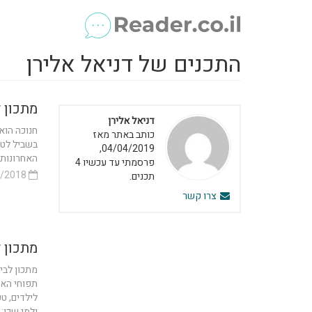
התכנים של דניאל אלירן
מתכון 
דניאל אלירן
חנוכה הוא
כותב באתר מאז
בשביל לטע
04/04/2019,
האחרונות 
פרסמתי עד עכשיו 4
11/09/2018
תכנים.
צרו קשר
מתכון 
מתכון לבי
תפוחי האד
לילדים, ט
ולמי שכן:..