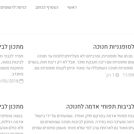
ראשי
הצטרף ככותב
כניסה לרשומים
לסופגניות חנוכה
מתכון לבי
 גם חג של סופגניות, ומרביתנו לא מצליחים לחכות עד חנוכה
תמיד לכבוד חנ
ום סופגניות עם ריבה ואבקת סוכר. אבל לא רק ריבת תות, בשנים
לביבות בטטה, ל
סופגניות חנוכה השתכללו עד מאוד וניתן לקנות סופגניות עם...
מתוקות מטוגנו
מתנדב...
1 דק'
30/05/2018
לביבות תפוחי אדמה לחנוכה
מתכון לבי
בות תפוחי אדמה במרקם חלק ואחיד, שמשיגים על ידי בישול
בטטה מוסיפה 
מה ומעיכה כמו בפירה. מתכון לביבות חנוכה שמתאים גם
אדמה רגילות, 
עים מאוד גם לארוחת ערב למי שלא פוחד משמן וטיגונים שונים.
ולא כולם אוה
.
מתיקות הבטטות