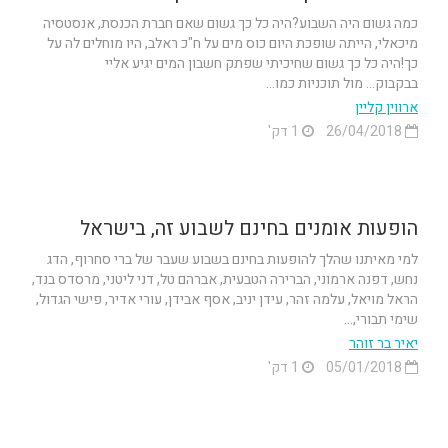
כמה גשום היה השבוע?היה כל כך גשום שאם חברת הכנסת, אנסטסיה
מיכאלי, הייתה שופכת היום כוס מים על ח"כ ראלב, היו מוחלים לה על
כך!היה כל כך גשום שחיכיתי שפתק חשבון המים יגיע אליי
בבקבוק... מול תוכניות כמו...
ארווין קליין
26/04/2018
1 דק'
הופעות אומנים בחינם לשבוע זה, בישראל
למי מאיתנו שהלך להופעות בחינם בשבוע שעבר של ברי סחרוף, הדג
נחש, דפנה ארמוני, הברירה הטבעית, אברהם טל, דני ליטני, מרסדס בנד,
הראל מויאל, עלמה זהר, עידן יניב, אסף אבידן, עורי אדיר, פישי הגדול,
שימי תבורי,...
יאיר בר זוהר
05/01/2018
1 דק'