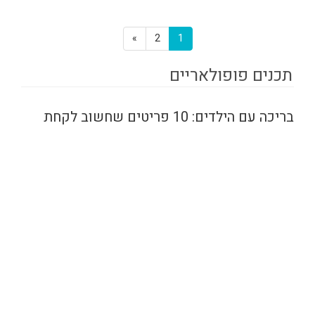
»
2
1
תכנים פופולאריים
בריכה עם הילדים: 10 פריטים שחשוב לקחת
לבילוי משפחתי בבריכה
בילוי בבריכה עם הילדים הוא אחד
הפעילויות האהובות ביותר על משפחות
בקיץ. השמש זורחת, המים מרעננים,
והחיוכים לא מפסיקים...
''i4beditor''
12/08/2024
2 דק'
הצטרף ככותב
כניסה לרשומים