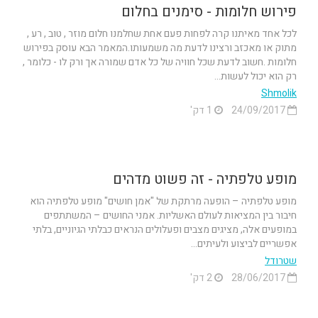
פירוש חלומות - סימנים בחלום
לכל אחד מאיתנו קרה לפחות פעם אחת שחלמנו חלום מוזר , טוב , רע ,
מתוק או מאכזב ורצינו לדעת מה משמעותו.המאמר הבא עוסק בפירוש
חלומות .חשוב לדעת שכל חוויה של כל אדם שמורה אך ורק לו - כלומר ,
רק הוא יכול לעשות...
Shmolik
24/09/2017
1 דק'
מופע טלפתיה - זה פשוט מדהים
מופע טלפתיה – הופעה מרתקת של "אמן חושים" מופע טלפתיה הוא
חיבור בין המציאות לעולם האשליות. אמני החושים – המשתתפים
במופעים אלה, מציגים מצבים ופעלולים הנראים כבלתי הגיוניים, בלתי
אפשריים לביצוע ולעיתים...
שטרודל
28/06/2017
2 דק'