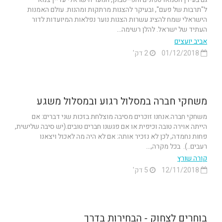
ל"תרבות של פעם", ובעיקר להצגות מרתקות ומהנות. עולם האמנות
הישראלי שמח להציג עשרות הצגות נוער נפלאות המיועדות לדור
העתיד של ישראל. להלן רשימה...
אביב יועצים
01/12/2018
2 דק'
משחקי חברה במסלול רגוע ובמסלול משגע
משחקי חברה.אנחנו זוכרים מסיבה מוצלחת בזכות שני דברים: אם
הייתה אוירה טובה וכיפית או אם פגשנו חברים טובים.(יש סיבה שלישית,
פחות נחמדה, לכן לא נזכיר אותה: אם לא היה מה לאכול ויצאנו
רעבים..). בכל מקרה,...
קורה שורץ
12/11/2018
5 דק'
בוחרים לצחוק - הבחירות בדרך