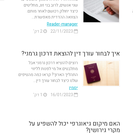
שני אנשים, לרוב בני זוג, מחליטים
כיצד יחולק רכושם לאחר מותם.
הצוואה ההדדית מאפשרת...
Reader-manager
22/11/2023
2 דק'
איך לבחור עורך דין להוצאת דרכון גרמני?
רוצים להוציא דרכון גרמני אבל
מתלבטים אל מי לפנות לליווי
התהליך הארוך? קראו כמה מהטיפים
שלנו כיצד לבחור עורך דין...
יסמין
16/01/2023
1 דק'
האם מיקום גיאוגרפי יכול להשפיע על
מקרי גירושין?