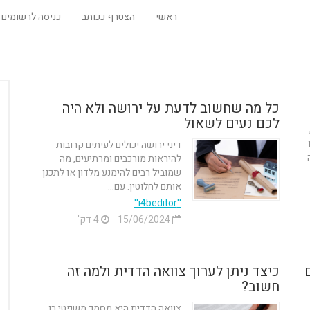
ראשי
הצטרף ככותב
כניסה לרשומים
כל מה שחשוב לדעת על ירושה ולא היה
לכם נעים לשאול
דיני ירושה יכולים לעיתים קרובות
להיראות מורכבים ומרתיעים, מה
שמוביל רבים להימנע מלדון או לתכנן
אותם לחלוטין. עם...
''i4beditor''
15/06/2024
4 דק'
כיצד ניתן לערוך צוואה הדדית ולמה זה
חשוב?
צוואה הדדית היא מסמך משפטי בו