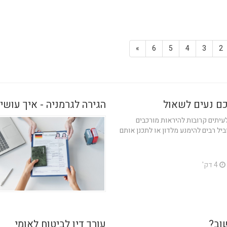
»
6
5
4
3
2
כם נעים לשאול
הגירה לגרמניה - איך עושי
 לעיתים קרובות להיראות מורכבים
יל רבים להימנע מלדון או לתכנן אותם
4 דק'
שוב?
עורך דין לביטוח לאומי