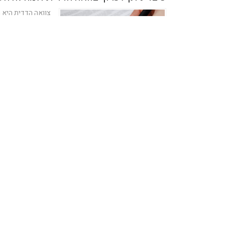
צוואה הדדית היא מ
זוג, מחליטים כיצד
ההדדית מאפשרת..
Reader-manager
22/11/2023
עורך דין תכנון ובניה
איך בוחרים עורך דין תכנון ובנייה ולמה חשוב לא להתפשר על
עורך
15/01/2023
2 דק'