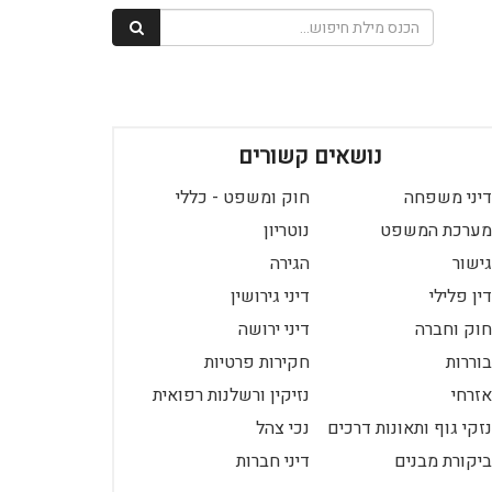
נושאים קשורים
דיני משפחה
חוק ומשפט - כללי
מערכת המשפט
נוטריון
גישור
הגירה
דין פלילי
דיני גירושין
חוק וחברה
דיני ירושה
בוררות
חקירות פרטיות
אזרחי
נזיקין ורשלנות רפואית
נזקי גוף ותאונות דרכים
נכי צהל
ביקורת מבנים
דיני חברות