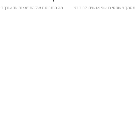
סמך משפטי בו שני אנשים, לרוב בני
מה היתרונות של התייעצות עם עורך די
 יחולק רכושם לאחר מותם. הצוואה
עורך
.
29/01/2023
2 דק'
2 דק'
 מס' דברים. אודות זאת במאמר הבא.